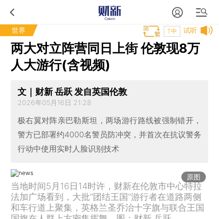
世界
试听
T中
两大对立阵营同日上街 伦敦现8万
人大游行(含视频)
文｜财新 岳跃 发自英国伦敦
2026年05月16日 21:28
极右翼对阵亲巴勒斯坦，两场游行路线被强制错开，
警方已部署约4000名警员防冲突，并首次在抗议警务
行动中使用实时人脸识别技术
原图
当地时间5月16日14时许，财新在伦敦市中心特拉
法加广场看到，大批“团结王国”游行者在道路两侧
和车行道上聚集，英格兰圣乔治十字旗与联合王国
国旗在人群上方密集挥舞。图：财新 岳跃