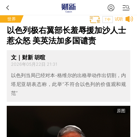
世界
试听
T中
以色列极右翼部长羞辱援加沙人士
惹众怒 美英法加多国谴责
文｜财新 胡暄
2026年05月22日 21:31
以色列当局已经对本-格维尔的出格举动作出切割，内
塔尼亚胡表态称，此举“不符合以色列的价值观和规
范”
原图