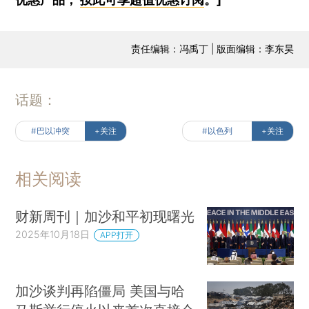
责任编辑：冯禹丁 | 版面编辑：李东昊
话题：
#巴以冲突
+关注
#以色列
+关注
相关阅读
财新周刊｜加沙和平初现曙光
2025年10月18日
APP打开
加沙谈判再陷僵局 美国与哈