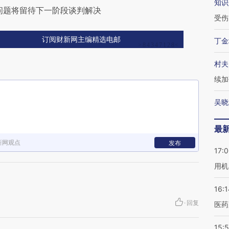
知识
问题将留待下一阶段谈判解决
受伤
订阅财新网主编精选电邮
丁金
村夫
续加
吴晓
最
新网观点
发布
17:
用机
16:1
·
回复
医药
15:5