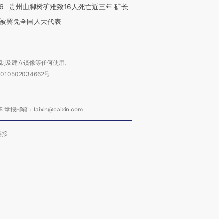
进第四届链博
【商旅对话】华住集团
36
贵州山脚树矿难致16人死亡近三年 矿长
技“链”接产
【特别呈现】寻找100种
CFO：不靠规模取胜，华
【特别呈
被罢免全国人大代表
有意思的生活方式·第三对
住三大增长引擎是什么？
有意思的
复制及建立镜像等任何使用。
010502034662号
箱：laixin@caixin.com
链接