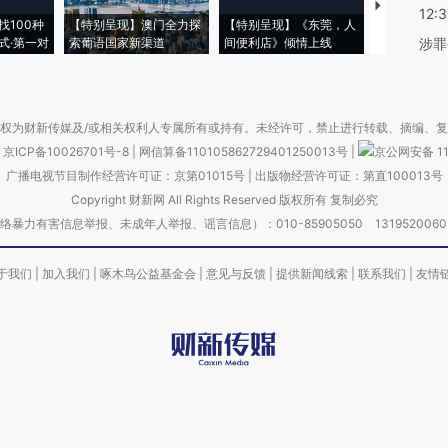
【推广】走
12:
找100种
【特别呈现】澳门全力探
【特别呈现】《东莞，人
会，让数智科
式·第一对
索葡语国家新渠道
间便利店》倾情上线
业
涉罪
权为财新传媒及/或相关权利人专属所有或持有。未经许可，禁止进行转载、摘编、
京ICP备10026701号-8
|
网信算备110105862729401250013号
|
京公网安备 11
广播电视节目制作经营许可证：京第01015号
|
出版物经营许可证：第直100013号
Copyright 财新网 All Rights Reserved 版权所有 复制必究
害信息举报、未成年人举报、谣言信息）：010-85905050 13195200605 举报邮
于我们
|
加入我们
|
啄木鸟公益基金会
|
意见与反馈
|
提供新闻线索
|
联系我们
|
友情