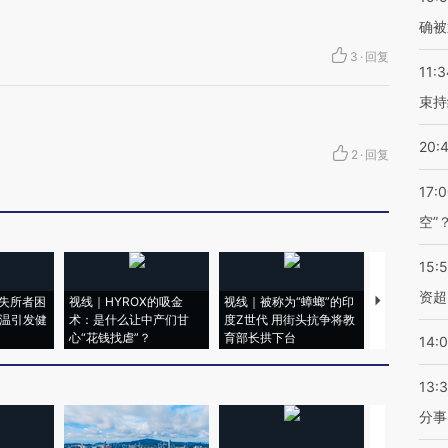
确被
3
·
回复
11:3
束持
20:
2
·
回复
17:
空”
15:
资超
失所者困
视线｜HYROX的吸金
视线｜被称为“蟑螂”的印
视线｜“入侵
高温引发健
术：是什么让中产们甘
度Z世代 用街头抗争将教
机”？难民潮
心“花钱找虐”？
育部长拱下台
飞地休达
14:
13:
分事