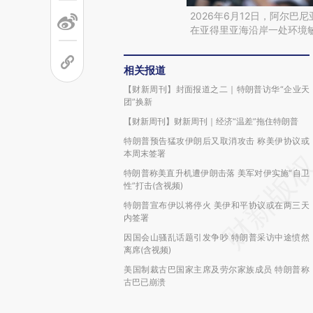
2026年6月12日，阿尔
在亚得里亚海沿岸一处环境
相关报道
【财新周刊】封面报道之二｜特朗普访华“企业天
团”换新
【财新周刊】财新周刊｜经济“温差”拖住特朗普
特朗普预告猛攻伊朗后又取消攻击 称美伊协议或
本周末签署
特朗普称美直升机遭伊朗击落 美军对伊实施“自卫
性”打击(含视频)
特朗普宣布伊以将停火 美伊和平协议或在两三天
内签署
因国会山骚乱话题引发争吵 特朗普采访中途愤然
离席(含视频)
美国制裁古巴国家主席及劳尔家族成员 特朗普称
古巴已崩溃