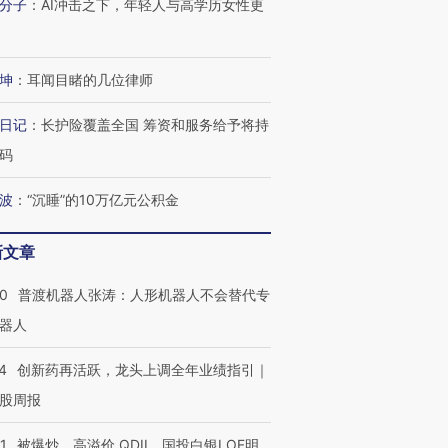
分子
：
AI冲击之下，年轻人与高学历女性更
坤
：
耳闻目睹的几位律师
日记
：
长护险覆盖全国 筹资和服务给予将持
码
波
：
“沉睡”的10万亿元公积金
新文章
00
普渡机器人张涛：人形机器人不会替代专
器人
4
创新药再活跃，龙头上调全年业绩指引｜
股周报
1
被爆炒、高溢价 QDII、国投白银LOF明