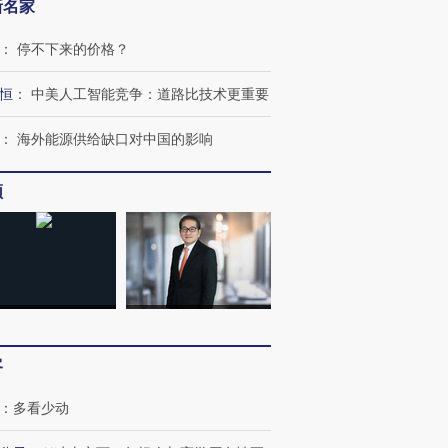
新名家
：
停不下来的价格？
恒
：
中美人工智能竞争：道路比技术更重要
：
海外能源供给缺口对中国的影响
频
客
：
多看少动