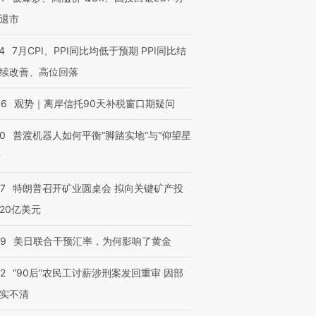
退市
4
7月CPI、PPI同比均低于预期 PPI同比结
续改善、高位回落
46
观势｜离岸信托90天补税窗口期疑问
00
普渡机器人如何平衡“脚踏实地”与“仰望星
？
57
特朗普召开矿业圆桌会 拟向关键矿产投
20亿美元
”还是“人道危
湖北宜昌局部短时降雨
哈尔滨遭遇短时极端强降
撕裂西班牙
128毫米 紧急转移近
雨 3小时累计雨量超80毫
秘鲁纳斯
4000人
米
13人遇难
09
美日联合干预汇率，为何影响了黄金
32
“90后”农民工讨薪涉刑案发回重审 因部
实不清