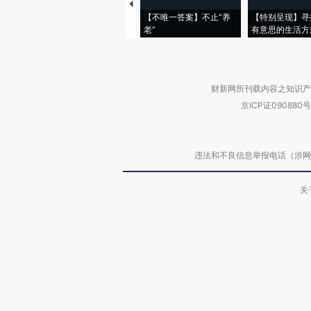
【不唯一答案】不止“养
【特别呈现】寻
老”
有意思的生活方
财新网所刊载内容之知识产
京ICP证090880号
违法和不良信息举报电话（涉网络暴力有
关