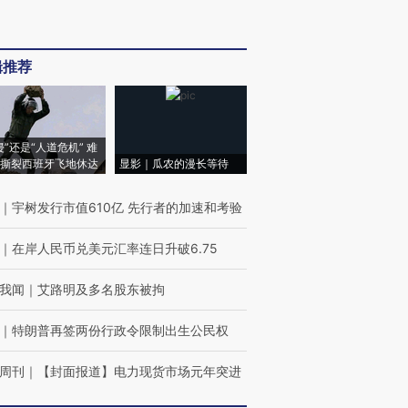
辑推荐
侵”还是“人道危机” 难
撕裂西班牙飞地休达
显影｜瓜农的漫长等待
｜
宇树发行市值610亿 先行者的加速和考验
｜
在岸人民币兑美元汇率连日升破6.75
我闻
｜
艾路明及多名股东被拘
｜
特朗普再签两份行政令限制出生公民权
周刊
｜
【封面报道】电力现货市场元年突进