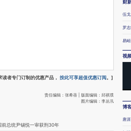
财
伍戈
罗志
易峘
视
求读者专门订制的优惠产品，
按此可享超值优惠订阅
。]
责任编辑：张希蓓 | 版面编辑：邱祺璞
图片编辑：李丛汛
博
唐涯
国前总统尹锡悦一审获刑30年