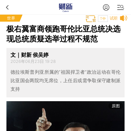
世界
试听
T中
极右翼富商领跑哥伦比亚总统决选
现总统质疑选举过程不规范
文｜财新 侯吴婷
2026年06月23日 19:28
德拉埃斯普列亚所属的“祖国捍卫者”政治运动在哥伦
比亚国会两院均无席位，上任后或需争取保守建制派
支持
原图