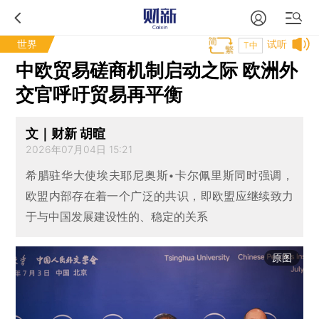
世界
试听
T中
中欧贸易磋商机制启动之际 欧洲外
交官呼吁贸易再平衡
文｜财新 胡暄
2026年07月04日 15:21
希腊驻华大使埃夫耶尼奥斯•卡尔佩里斯同时强调，
欧盟内部存在着一个广泛的共识，即欧盟应继续致力
于与中国发展建设性的、稳定的关系
原图