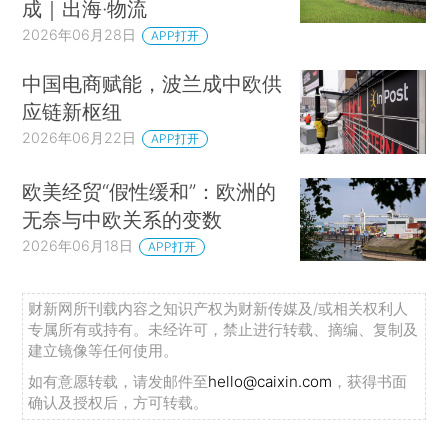
成｜出海·物流
2026年06月28日
APP打开
中国电商赋能，波兰成中欧供
应链新枢纽
2026年06月22日
APP打开
欧美经贸“假性缓和”：欧洲的
无奈与中欧关系的变数
2026年06月18日
APP打开
财新网所刊载内容之知识产权为财新传媒及/或相关权利人
专属所有或持有。未经许可，禁止进行转载、摘编、复制及
建立镜像等任何使用。
如有意愿转载，请发邮件至
hello@caixin.com
，获得书面
确认及授权后，方可转载。