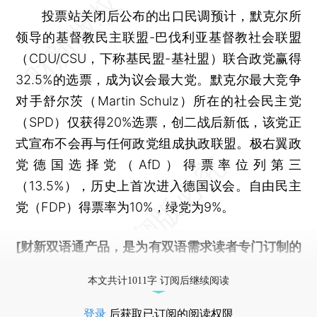
投票站关闭后公布的出口民调预计，默克尔所
领导的基督教民主联盟-巴伐利亚基督教社会联盟
（CDU/CSU，下称基民盟-基社盟）联合政党赢得
32.5%的选票，成为议会最大党。默克尔最大竞争
对手舒尔茨（Martin Schulz）所在的社会民主党
（SPD）仅获得20%选票，创二战后新低，该党正
式宣布不会再与任何政党组成执政联盟。极右翼政
党德国选择党（AfD）得票率位列第三
（13.5%），历史上首次进入德国议会。自由民主
党（FDP）得票率为10%，绿党为9%。
[财新双语通产品，是为有双语需求读者专门订制的
优惠产品，
按此可享超值优惠订阅
。]
本文共计1011字 订阅后继续阅读
登录
后获取已订阅的阅读权限