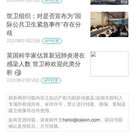
APP打开
世卫组织：对是否宣布为“国
际公共卫生紧急事件”存在分
歧
2020年01月23日
APP打开
英国科学家估算新冠肺炎潜在
感染人数 世卫称欢迎此类分
析
2020年01月18日
APP打开
财新网所刊载内容之知识产权为财新传媒及/或相关权利人
专属所有或持有。未经许可，禁止进行转载、摘编、复制及
建立镜像等任何使用。
如有意愿转载，请发邮件至
hello@caixin.com
，获得书面
确认及授权后，方可转载。