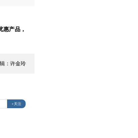
优惠产品，
编辑：许金玲
+关注