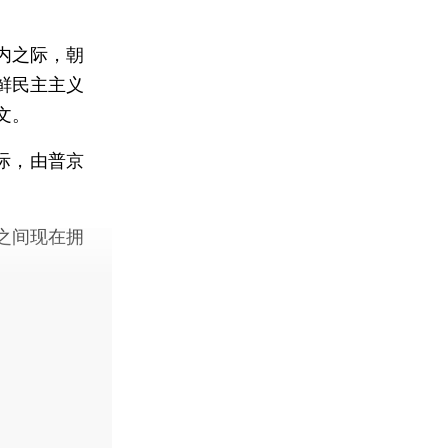
内之际，朝
鲜民主主义
文。
际，由普京
之间现在拥