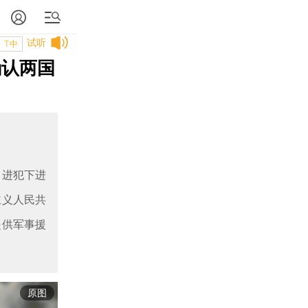
试听
T中
确认两国
力进犯下进
主义人民共
提供军事援
原图