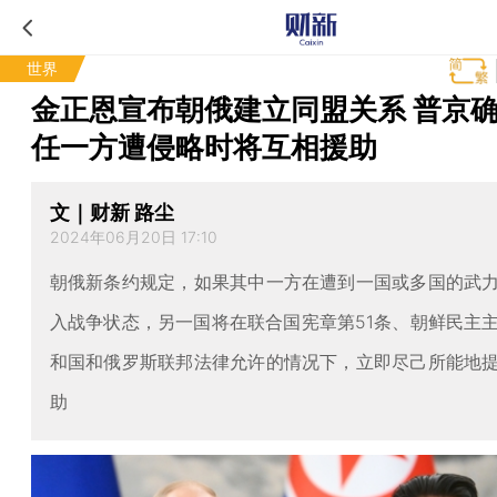
世界
金正恩宣布朝俄建立同盟关系 普京
任一方遭侵略时将互相援助
文｜财新 路尘
2024年06月20日 17:10
朝俄新条约规定，如果其中一方在遭到一国或多国的武
入战争状态，另一国将在联合国宪章第51条、朝鲜民主
和国和俄罗斯联邦法律允许的情况下，立即尽己所能地
助