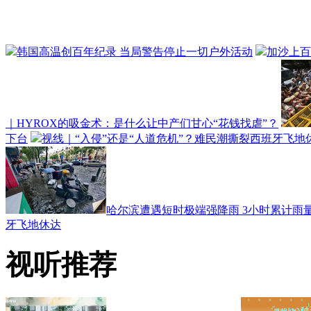
韩国高温创百年纪录 当局警告停止一切户外活动
加沙上百
｜HYROX的吸金术：是什么让中产们甘心“花钱找虐”？
下台
视线｜“入侵”还是“人道危机”？难民潮撕裂西班牙飞地
哈尔滨遭遇短时极端强降雨 3小时累计雨量
牙飞地休达
视听推荐