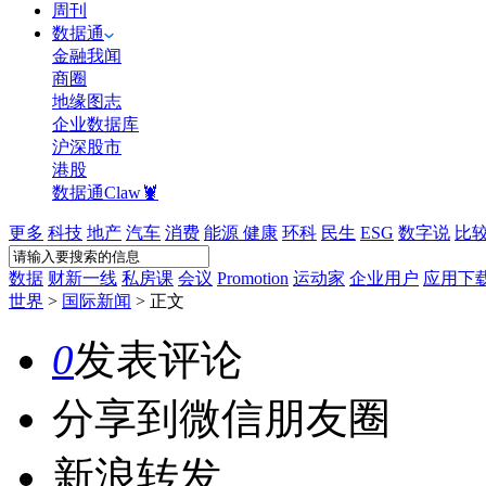
周刊
数据通
金融我闻
商圈
地缘图志
企业数据库
沪深股市
港股
数据通Claw🦞
更多
科技
地产
汽车
消费
能源
健康
环科
民生
ESG
数字说
比
数据
财新一线
私房课
会议
Promotion
运动家
企业用户
应用下
世界
>
国际新闻
>
正文
0
发表评论
分享到微信朋友圈
新浪转发