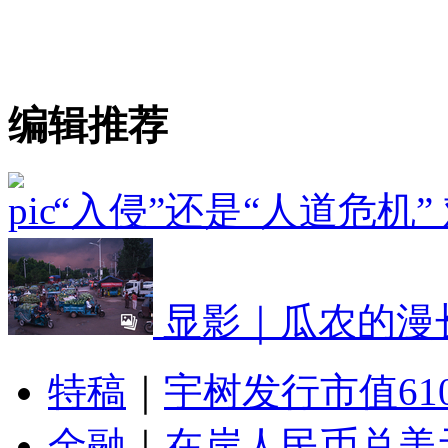
编辑推荐
“入侵”还是“人道危机
显影｜瓜农的漫
特稿
｜
宇树发行市值61
金融
｜
在岸人民币兑美元