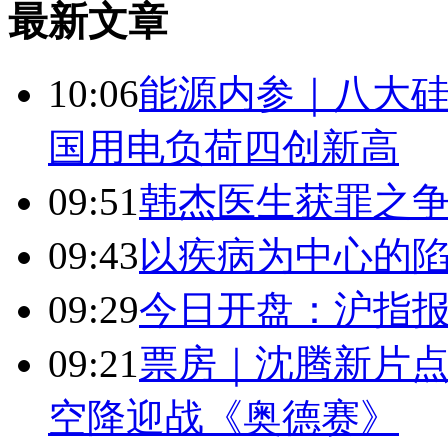
最新文章
10:06
能源内参｜八大硅
国用电负荷四创新高
09:51
韩杰医生获罪之
09:43
以疾病为中心的
09:29
今日开盘：沪指报394
09:21
票房｜沈腾新片点
空降迎战《奥德赛》