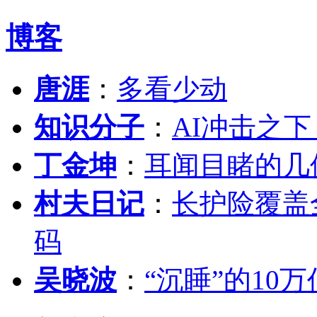
博客
唐涯
：
多看少动
知识分子
：
AI冲击之
丁金坤
：
耳闻目睹的几
村夫日记
：
长护险覆盖
码
吴晓波
：
“沉睡”的10