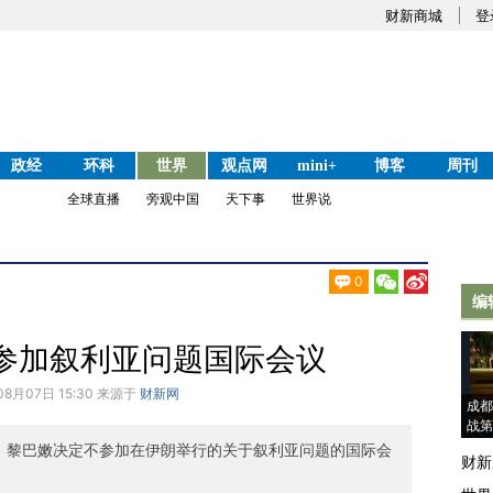
财新商城
登
政经
环科
世界
观点网
mini+
博客
周刊
全球直播
旁观中国
天下事
世界说
0
编
参加叙利亚问题国际会议
08月07日 15:30 来源于
财新网
成都
战第
，黎巴嫩决定不参加在伊朗举行的关于叙利亚问题的国际会
财新