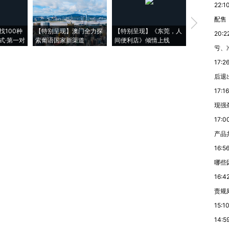
22:1
配售
【推广】走
找100种
【特别呈现】澳门全力探
【特别呈现】《东莞，人
会，让数智科
20:2
式·第一对
索葡语国家新渠道
间便利店》倾情上线
业
亏、
17:2
后退
17:16
现强
17:0
产品
16:5
哪些
16:4
责规
15:1
14:5