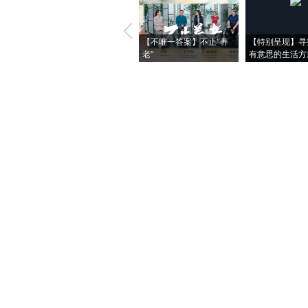
【不唯一答案】不止“养
【特别呈现】寻
老”
有意思的生活方