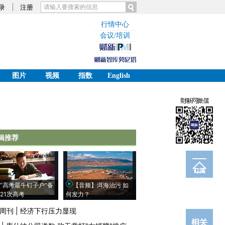
录
注册
行情中心
会议/培训
图片
视频
指数
English
辑推荐
订阅
电邮
“高考最牛钉子户”备
【音频】洱海治污 如
21次高考
何发力？
周刊
|
经济下行压力显现