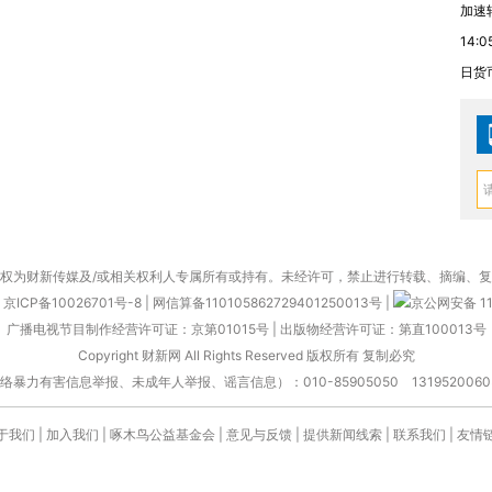
加速
14:0
日货
权为财新传媒及/或相关权利人专属所有或持有。未经许可，禁止进行转载、摘编、
京ICP备10026701号-8
|
网信算备110105862729401250013号
|
京公网安备 11
广播电视节目制作经营许可证：京第01015号
|
出版物经营许可证：第直100013号
Copyright 财新网 All Rights Reserved 版权所有 复制必究
害信息举报、未成年人举报、谣言信息）：010-85905050 13195200605 举报邮
于我们
|
加入我们
|
啄木鸟公益基金会
|
意见与反馈
|
提供新闻线索
|
联系我们
|
友情