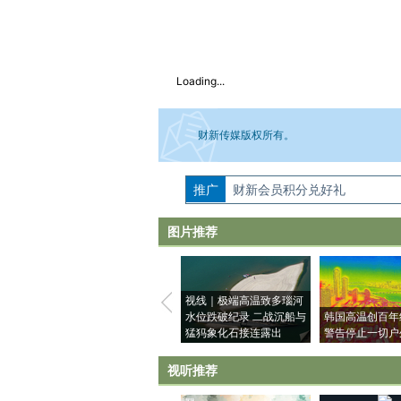
Loading...
财新传媒版权所有。
推广
如需刊登转载请点击右侧按钮，提交相关
财新会员积分兑好礼
图片推荐
视线｜极端高温致多瑙河
水位跌破纪录 二战沉船与
韩国高温创百年
猛犸象化石接连露出
警告停止一切户
视听推荐