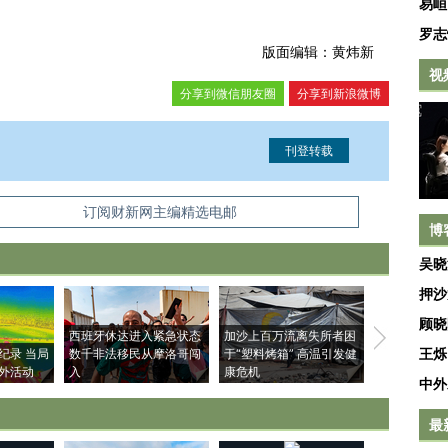
易峘
罗志
版面编辑：黄炜新
视
分享到微信朋友圈
分享到新浪微博
信息。经确认即可刊登转载。
订阅财新网主编精选电邮
博
吴晓
押沙
顾晓
西班牙休达进入紧急状态
加沙上百万流离失所者困
视线｜HYR
王烁
纪录 当局
数千非法移民从摩洛哥闯
于“塑料烤箱” 高温引发健
术：是什么
外活动
入
康危机
心“花钱找虐
中外
最