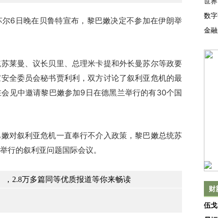
世界
数字
6日晚在贝鲁特宣布，黎巴嫩决定不参加在伊朗举
金融
莱曼、议长贝里、总理米卡提和外长曼苏尔等政要
家安全委员会秘书贾利利，双方讨论了叙利亚危机的最
会见中邀请黎巴嫩参加9日在德黑兰举行的有30个国
对叙利亚危机一直奉行不介入政策，黎巴嫩总统苏
举行的叙利亚问题国际会议。
，2.8万多篇同等优质报道等你来畅读
财
伍戈