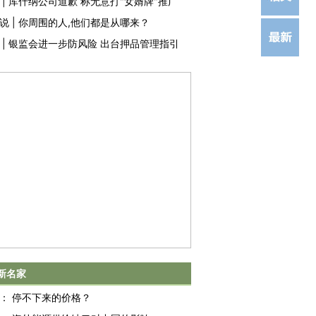
|
库什纳公司道歉 称无意打"女婿牌"推广
说
|
你周围的人,他们都是从哪来？
|
银监会进一步防风险 出台押品管理指引
新名家
：
停不下来的价格？