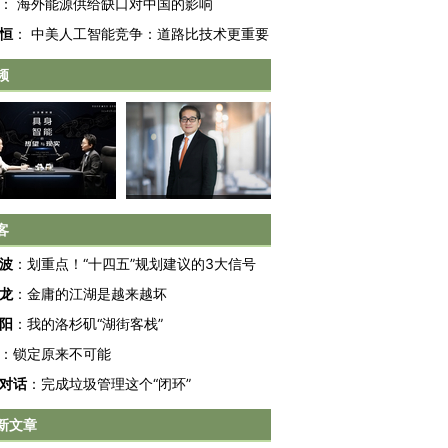
：
海外能源供给缺口对中国的影响
恒
：
中美人工智能竞争：道路比技术更重要
频
客
波
：
划重点！“十四五”规划建议的3大信号
龙
：
金庸的江湖是越来越坏
阳
：
我的洛杉矶“湖街客栈”
OX的吸金
马航飞行员跨国走私7万
视线｜被称为“蟑螂”的印
：
锁定原来不可能
让中产们甘
粒摇头丸 尿检体内含3种
度Z世代 用街头抗争将教
秘鲁纳斯
”？
毒品
育部长拱下台
13人遇难
对话
：
完成垃圾管理这个“闭环”
新文章