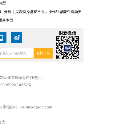
转型
5
分析｜贝森特操盘稳日元，操作巧思能否撬动美
币基本面
财新微信
复制及建立镜像等任何使用。
010502034662号
箱：laixin@caixin.com
链接