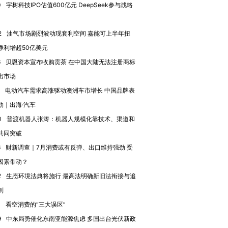
0
宇树科技IPO估值600亿元 DeepSeek参与战略
进第四届链博
【商旅对话】华住集团
技“链”接产
【特别呈现】寻找100种
CFO：不靠规模取胜，华
【特别呈
2
油气市场剧烈波动现套利空间 嘉能可上半年扭
有意思的生活方式·第三对
住三大增长引擎是什么？
有意思的
净利增超50亿美元
6
贝恩资本宣布收购贡茶 在中国大陆无法注册商标
出市场
电动汽车需求高涨驱动澳洲车市增长 中国品牌表
劲｜出海·汽车
0
普渡机器人张涛：机器人规模化靠技术、渠道和
共同突破
6
财新调查｜7月消费或有反弹、出口维持强劲 受
因素带动？
2
生态环境法典将施行 最高法明确新旧法衔接与追
则
0
看空消费的“三大误区”
9
中东局势催化东南亚能源焦虑 多国出台光伏新政