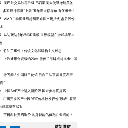
5
美巴外交风波再升级 巴西驻美大使遭撤销美签
多家银行再度“上架”五年期大额存单 有何考量？
进第四届链博
【商旅对话】华住集团
技“链”接产
【特别呈现】寻找100种
CFO：不靠规模取胜，华
【特别呈
7
AMD二季度业绩超预期难抑市场担忧 盘后股价
有意思的生活方式·第三对
住三大增长引擎是什么？
有意思的
8%
5
从边玩边创作到3D建模 世界模型在游戏场景加
地
9
竹知了事件：传统文化和建构主义迷思
7
上汽通用合资续约20年 雪佛兰品牌或将退出中国
2
持刀闯入中国驻日使馆 日自卫队官员首度发声
悔”
0
中国SAF产业进入新阶段 国企参与度提高
9
广州开发区产业园REIT价格较发行价“腰斩” 底层
出租率降至67%
4
宇树科技开启询价 具身智能估值跑在业绩前？
财新微信