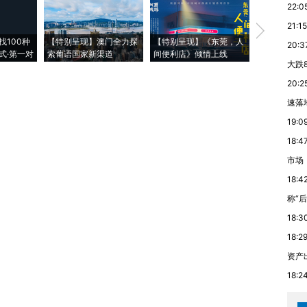
22:0
21:15
【推广】走
找100种
【特别呈现】澳门全力探
【特别呈现】《东莞，人
会，让数智科
20:3
式·第一对
索葡语国家新渠道
间便利店》倾情上线
业
大跌
20:2
速落
19:0
18:4
市场
18:4
称“后
18:3
18:2
资产
18:2