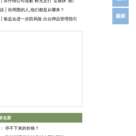
|
库什纳公司道歉 称无意打"女婿牌"推广
说
|
你周围的人,他们都是从哪来？
|
银监会进一步防风险 出台押品管理指引
新名家
：
停不下来的价格？