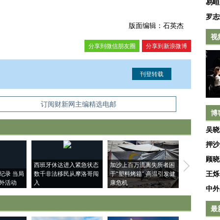
易峘
罗志
版面编辑：石英杰
视
分享到微信朋友圈
分享到新浪微博
信息。经确认即可刊登转载。
订阅财新网主编精选电邮
博
吴晓
押沙
顾晓
西班牙休达进入紧急状态
加沙上百万流离失所者困
马航飞行员
王烁
纪录 当局
数千非法移民从摩洛哥闯
于“塑料烤箱” 高温引发健
粒摇头丸 尿
外活动
入
康危机
毒品
中外
最