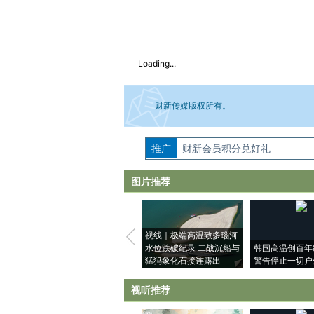
Loading...
财新传媒版权所有。
推广
如需刊登转载请点击右侧按钮，提交相关
财新会员积分兑好礼
图片推荐
视线｜极端高温致多瑙河
水位跌破纪录 二战沉船与
韩国高温创百年
猛犸象化石接连露出
警告停止一切户
视听推荐