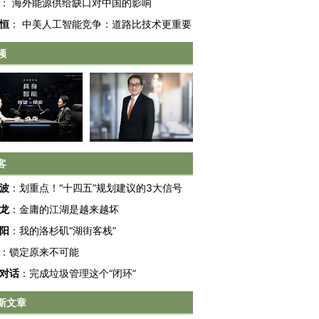
：
海外能源供给缺口对中国的影响
恒
：
中美人工智能竞争：道路比技术更重要
频
客
波
：
划重点！“十四五”规划建议的3大信号
龙
：
金庸的江湖是越来越坏
阳
：
我的洛杉矶“湖街客栈”
跨国走私7万
视线｜HY
：
锁定原来不可能
检体内含3种
泽连斯基密集出访美英 索
秘鲁纳斯卡观光飞机坠毁
术：是什
要防空导弹“救急”
13人遇难
心“花钱找
对话
：
完成垃圾管理这个“闭环”
新文章