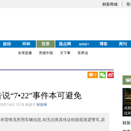
财新商城
登
政经
环科
世界
观点网
mini+
博客
周刊
全球直播
旁观中国
天下事
世界说
0
编
说“7•22”事件本可避免
08月14日 13:19 来源于
财新网
成都
战第
布雷维克所用车辆信息,却无法将其传达给路面巡逻警车,原
财新