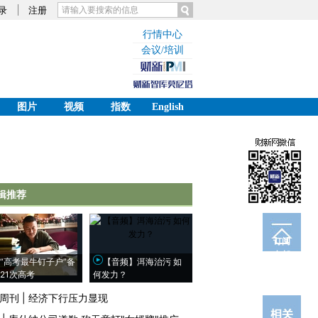
录
注册
行情中心
会议/培训
图片
视频
指数
English
辑推荐
订阅
电邮
“高考最牛钉子户”备
【音频】洱海治污 如
21次高考
何发力？
周刊
|
经济下行压力显现