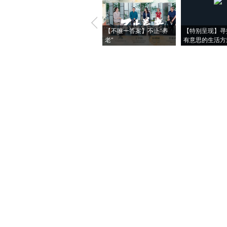
【不唯一答案】不止“养
【特别呈现】寻
老”
有意思的生活方