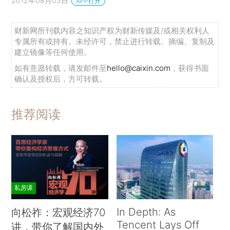
2012年08月03日
APP打开
财新网所刊载内容之知识产权为财新传媒及/或相关权利人
专属所有或持有。未经许可，禁止进行转载、摘编、复制及
建立镜像等任何使用。
如有意愿转载，请发邮件至
hello@caixin.com
，获得书面
确认及授权后，方可转载。
推荐阅读
私房课
In Depth: As
向松祚：宏观经济70
Tencent Lays Off
讲，带你了解国内外