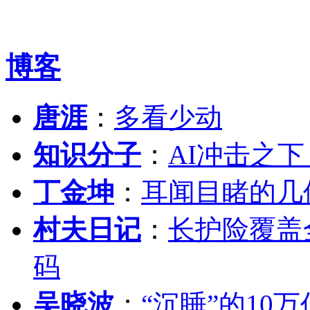
博客
唐涯
：
多看少动
知识分子
：
AI冲击之
丁金坤
：
耳闻目睹的几
村夫日记
：
长护险覆盖
码
吴晓波
：
“沉睡”的10