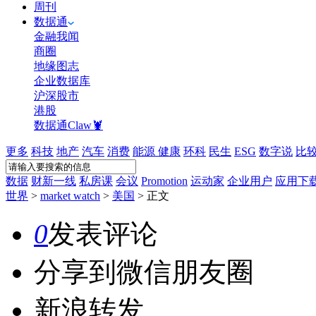
周刊
数据通
金融我闻
商圈
地缘图志
企业数据库
沪深股市
港股
数据通Claw🦞
更多
科技
地产
汽车
消费
能源
健康
环科
民生
ESG
数字说
比
数据
财新一线
私房课
会议
Promotion
运动家
企业用户
应用下
世界
>
market watch
>
美国
>
正文
0
发表评论
分享到微信朋友圈
新浪转发