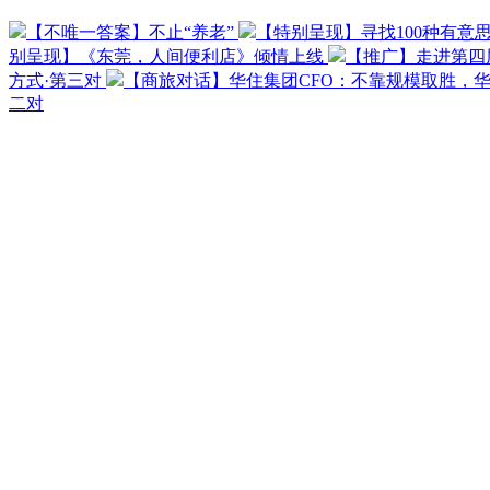
【不唯一答案】不止“养老”
【特别呈现】寻找100种有意
别呈现】《东莞，人间便利店》倾情上线
【推广】走进第四
方式·第三对
【商旅对话】华住集团CFO：不靠规模取胜，
二对