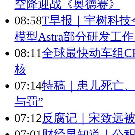
空降迎战《奥德赛》
08:58
T早报｜宇树科技今
模型Astra部分研发
08:11
全球最快动车组CR
核
07:14
特稿｜患儿死亡、
与罚”
07:12
反腐记｜宋致远被
07:01
财经早知道｜公积