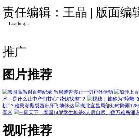
责任编辑：王晶 | 版面
Loading...
推广
图片推荐
韩国高温创百年纪录 当局警告停止一切户外活动
加沙上百
术：是什么让中产们甘心“花钱找虐”？
视线｜被称为“蟑螂”
机”？难民潮撕裂西班牙飞地休达
湖北宜昌局部短时降雨128毫
毫米
一周天下｜泰国14岁学生枪杀8人后自尽、数万难民涌
视听推荐