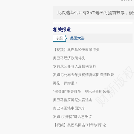
此次选举估计有35%选民将提前投票，
相关报道
专题
美国大选
【视频】奥巴马经济政策得失
奥巴马经济政策得失
罗姆尼公开收入及报税资料
罗姆尼公布去年报税情况试图澄清质疑
再见，罗姆尼！
“摇摆州”事关胜负 奥巴马暂时领先
奥巴马借罗姆尼失言追击
奥巴马围堵中国汽车
罗姆尼“嫌贫”讲话惹争议
【视频】奥巴马回击“对华软弱”论