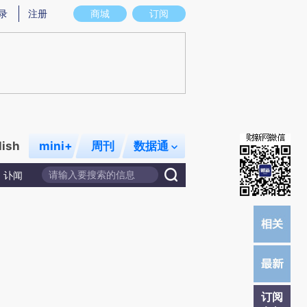
录
注册
商城
订阅
lish
mini+
周刊
数据通
讣闻
订阅