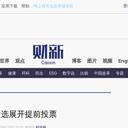
登
应用下载
帮助
网上有害信息举报专区
世界
观点
博客
图片
视频
Eng
源
健康
环科
民生
ESG
数字说
比较
中国改革
专题
大选展开提前投票
09月25日 10:51 来源于
财新网