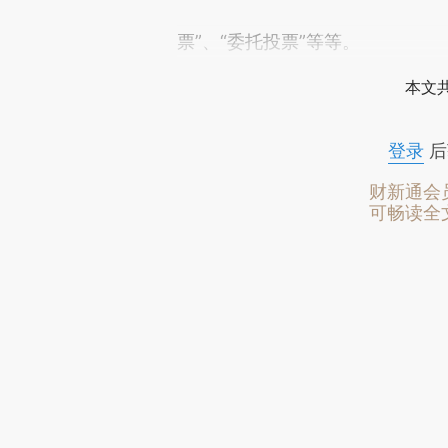
票”、“委托投票”等等。
本文
登录
后
财新通会
可畅读全
更多报道详见
【专题】美国大选
推广
财新会员积分兑好礼