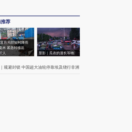
辑推荐
宜昌局部短时降雨
8毫米 紧急转移近
00人
显影｜瓜农的漫长等待
｜
规避封锁 中国超大油轮停靠埃及绕行非洲
｜
在岸人民币兑美元汇率连日升破6.75
我闻
｜
资管掌舵人更替 百年人寿僵局何解
｜
多国出台光伏新政加速转型
周刊
｜
【封面报道】电力现货市场元年突进