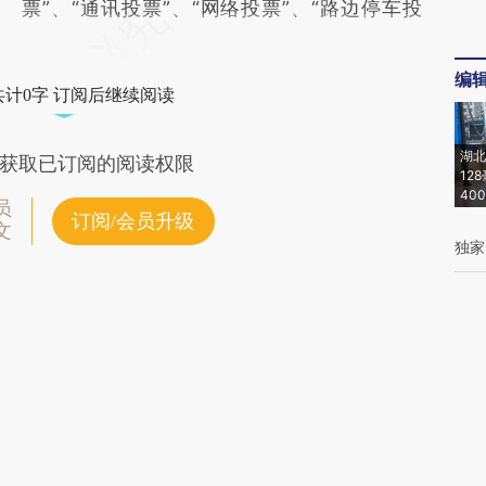
票”、“通讯投票”、“网络投票”、“路边停车投
编
共计0字 订阅后继续阅读
湖北
获取已订阅的阅读权限
12
40
员
订阅/会员升级
文
独家
金融
责任编辑：李增新 | 版面编辑：邱嘉秋
金融
能源
订阅财新网主编精选电邮
财新