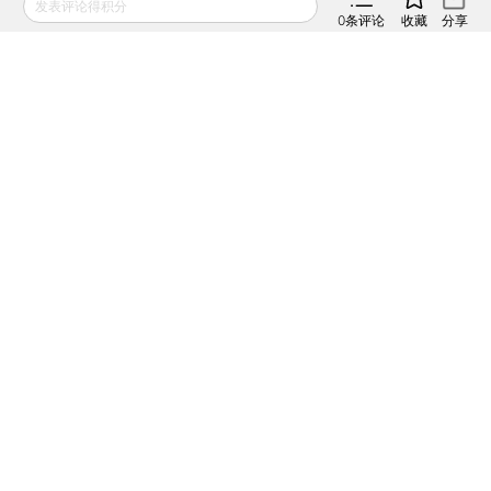
2012年12月28日
APP打开
发表评论得积分
0
条评论
收藏
分享
财新网所刊载内容之知识产权为财新传媒及/或相关权利人
专属所有或持有。未经许可，禁止进行转载、摘编、复制及
建立镜像等任何使用。
如有意愿转载，请发邮件至
hello@caixin.com
，获得书面
确认及授权后，方可转载。
推荐阅读
私房课
In Depth: As
向松祚：宏观经济70
Tencent Lays Off
讲，带你了解国内外