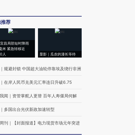
辑推荐
宜昌局部短时降雨
8毫米 紧急转移近
00人
显影｜瓜农的漫长等待
｜
规避封锁 中国超大油轮停靠埃及绕行非洲
｜
在岸人民币兑美元汇率连日升破6.75
我闻
｜
资管掌舵人更替 百年人寿僵局何解
｜
多国出台光伏新政加速转型
周刊
｜
【封面报道】电力现货市场元年突进