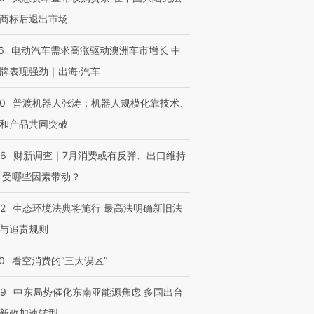
商标后退出市场
6
电动汽车需求高涨驱动澳洲车市增长 中
牌表现强劲｜出海·汽车
00
普渡机器人张涛：机器人规模化靠技术、
和产品共同突破
56
财新调查｜7月消费或有反弹、出口维持
 受哪些因素带动？
42
生态环境法典将施行 最高法明确新旧法
与追责规则
0
看空消费的“三大误区”
59
中东局势催化东南亚能源焦虑 多国出台
新政加速转型