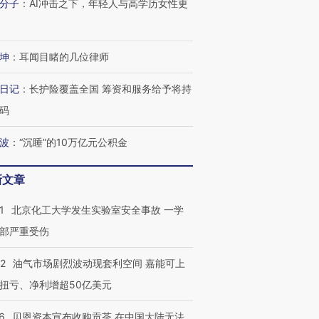
分子
：
AI冲击之下，年轻人与高学历女性更
坤
：
耳闻目睹的几位律师
日记
：
长护险覆盖全国 筹资和服务给予将持
码
波
：
“沉睡”的10万亿元公积金
新文章
1
北京化工大学发生实验室安全事故 一学
部严重受伤
22
油气市场剧烈波动现套利空间 嘉能可上
扭亏、净利增超50亿美元
6
贝恩资本宣布收购贡茶 在中国大陆无法