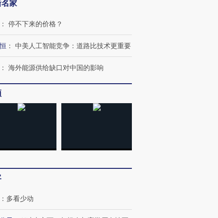
新名家
：
停不下来的价格？
OX的吸金
马航飞行员跨国走私7万
视线｜被称为“蟑螂”的印
恒
：
中美人工智能竞争：道路比技术更重要
让中产们甘
粒摇头丸 尿检体内含3种
度Z世代 用街头抗争将教
秘鲁纳斯
”？
毒品
育部长拱下台
13人遇难
：
海外能源供给缺口对中国的影响
频
进第四届链博
【商旅对话】华住集团
技“链”接产
【特别呈现】寻找100种
CFO：不靠规模取胜，华
【特别呈
有意思的生活方式·第三对
住三大增长引擎是什么？
有意思的
客
：
多看少动