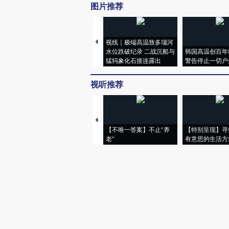
图片推荐
视线｜极端高温致多瑙河
水位跌破纪录 二战沉船与
韩国高温创百年
猛犸象化石接连露出
警告停止一切户
视听推荐
【不唯一答案】不止“养
【特别呈现】寻
老”
有意思的生活方