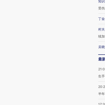
知识
受伤
丁金
村夫
续加
吴晓
最
21:0
生手
20:
半年
17:2