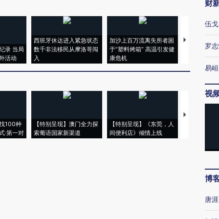
财
伍戈
西班牙休达进入紧急状态
加沙上百万流离失所者困
视线｜HYR
罗志
纪录 当局
数千非法移民从摩洛哥闯
于“塑料烤箱” 高温引发健
术：是什么
外活动
入
康危机
心“花钱找虐
易峘
视
【推广】走
找100种
【特别呈现】澳门全力探
【特别呈现】《东莞，人
会，让数智科
式·第一对
索葡语国家新渠道
间便利店》倾情上线
业
博
唐涯