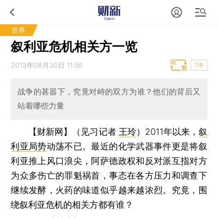
世界
叙利亚危机相关方一览
2013年08月30日 11:56
T中
战争的甚嚣下，究竟对峙的双方为谁？他们的背后又
站着哪些力量
【财新网】（见习记者
王玲
）
2011年以来，
叙
利亚局势
动荡不已。最近的化学武器事件更是将叙
利亚推上风口浪尖，阿萨德政权和反对派互指对方
为众多伤亡的罪魁祸首，事态在各方压力和调查下
继续发酵，火药的味道似乎越来越浓烈。究竟，围
绕叙利亚危机的相关方都有谁？