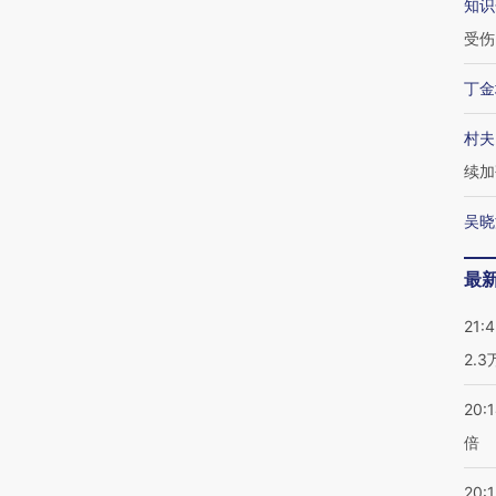
知识
受伤
丁金
村夫
续加
吴晓
最
21:
2.
20:
倍
20:1