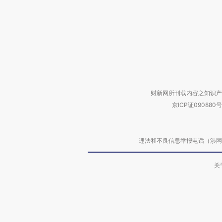
财新网所刊载内容之知识产
京ICP证090880号
违法和不良信息举报电话（涉网络暴力有
关