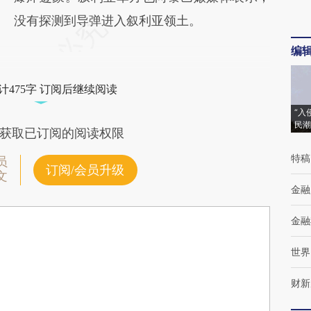
没有探测到导弹进入叙利亚领土。
编
计475字 订阅后继续阅读
“入
民潮
获取已订阅的阅读权限
特稿
员
订阅/会员升级
文
金融
金融
世界
财新