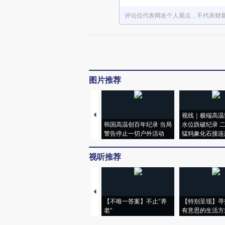
评论仅代表网友个人观点，不代表财
图片推荐
视线｜极端高温
韩国高温创百年纪录 当局
水位跌破纪录 
警告停止一切户外活动
猛犸象化石接连
视听推荐
【不唯一答案】不止“养
【特别呈现】寻
老”
有意思的生活方