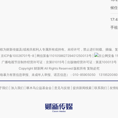
候任
17:
手祖
权为财新传媒及/或相关权利人专属所有或持有。未经许可，禁止进行转载、摘编、
京ICP备10026701号-8
|
网信算备110105862729401250013号
|
京公网安备 11
广播电视节目制作经营许可证：京第01015号
|
出版物经营许可证：第直100013号
Copyright 财新网 All Rights Reserved 版权所有 复制必究
害信息举报、未成年人举报、谣言信息）：010-85905050 13195200605 举报邮
于我们
|
加入我们
|
啄木鸟公益基金会
|
意见与反馈
|
提供新闻线索
|
联系我们
|
友情