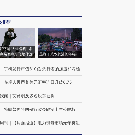
辑推荐
侵”还是“人道危机” 难
撕裂西班牙飞地休达
显影｜瓜农的漫长等待
｜
宇树发行市值610亿 先行者的加速和考验
｜
在岸人民币兑美元汇率连日升破6.75
我闻
｜
艾路明及多名股东被拘
｜
特朗普再签两份行政令限制出生公民权
周刊
｜
【封面报道】电力现货市场元年突进