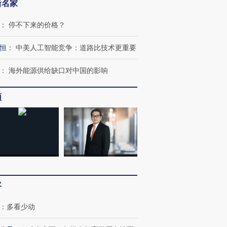
新名家
：
停不下来的价格？
恒
：
中美人工智能竞争：道路比技术更重要
：
海外能源供给缺口对中国的影响
频
跨国走私7万
视线｜被称为“蟑螂”的印
视线｜“入侵”还是“人道危
检体内含3种
度Z世代 用街头抗争将教
机”？难民潮撕裂西班牙
秘鲁纳斯
育部长拱下台
飞地休达
13人遇难
客
进第四届链博
【商旅对话】华住集团
技“链”接产
【特别呈现】寻找100种
CFO：不靠规模取胜，华
【特别呈
：
多看少动
有意思的生活方式·第三对
住三大增长引擎是什么？
有意思的