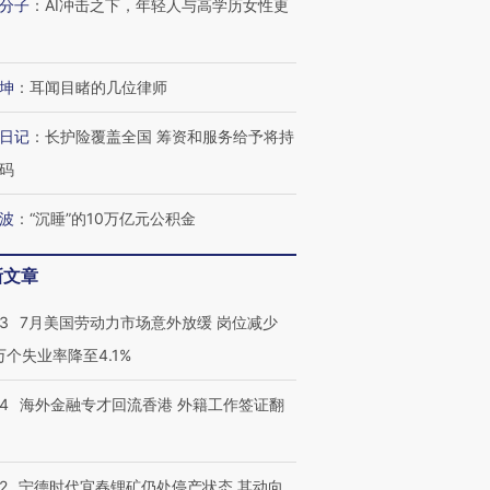
分子
：
AI冲击之下，年轻人与高学历女性更
坤
：
耳闻目睹的几位律师
日记
：
长护险覆盖全国 筹资和服务给予将持
码
波
：
“沉睡”的10万亿元公积金
新文章
43
7月美国劳动力市场意外放缓 岗位减少
3万个失业率降至4.1%
14
海外金融专才回流香港 外籍工作签证翻
2
宁德时代宜春锂矿仍处停产状态 其动向