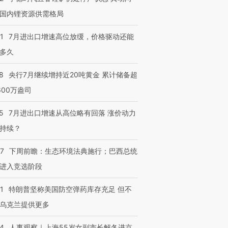
国内锂资源供需格局
1
7月进出口增速高位放缓，价格驱动还能
多久
8
央行7月继续增持近20吨黄金 累计储备超
600万盎司
5
7月进出口增速从高位略有回落 涨价动力
持续？
07
下周前瞻：生态环境法典施行；巴西总统
进入竞选阶段
1
特朗普坚称美国防空弹药库存充足 但不
乌克兰提供更多
24
人事观察｜上海55岁女副市长解冬进京