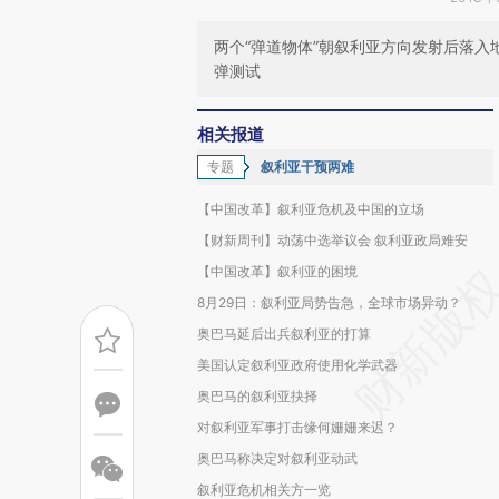
两个“弹道物体”朝叙利亚方向发射后落
弹测试
相关报道
专题
叙利亚干预两难
【中国改革】叙利亚危机及中国的立场
【财新周刊】动荡中选举议会 叙利亚政局难安
【中国改革】叙利亚的困境
8月29日：叙利亚局势告急，全球市场异动？
奥巴马延后出兵叙利亚的打算
美国认定叙利亚政府使用化学武器
奥巴马的叙利亚抉择
对叙利亚军事打击缘何姗姗来迟？
奥巴马称决定对叙利亚动武
叙利亚危机相关方一览