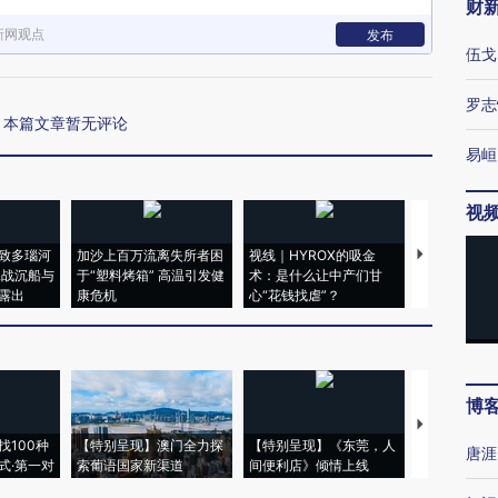
财
新网观点
发布
伍戈
罗志
本篇文章暂无评论
易峘
视
致多瑙河
加沙上百万流离失所者困
视线｜HYROX的吸金
马航飞行员
二战沉船与
于“塑料烤箱” 高温引发健
术：是什么让中产们甘
粒摇头丸 尿
露出
康危机
心“花钱找虐”？
毒品
博
【推广】走
找100种
【特别呈现】澳门全力探
【特别呈现】《东莞，人
会，让数智科
唐涯
式·第一对
索葡语国家新渠道
间便利店》倾情上线
业