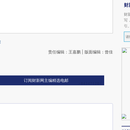
财
财
写
引
难
责任编辑：王嘉鹏 | 版面编辑：曾佳
订阅财新网主编精选电邮