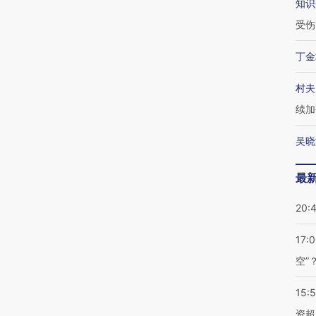
知识
受伤
丁金
村夫
续加
吴晓
最
20:
17:
空”
15:
资超