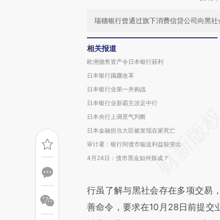
瑞穗银行曾通过旗下消费信贷公司向黑社
相关报道
欧洲抛售资产令日本银行获利
日本银行蹒跚改革
日本银行业第一并购战
日本银行业新霸主涉足中行
日本央行上调景气判断
日本金融担当大臣被发现在家死亡
审计署：银行间债市输送利益较突出
4月24日：债市黑金如何炼成？
行虽了解与黑社会存在多项交易
善命令，要求在10月28日前提