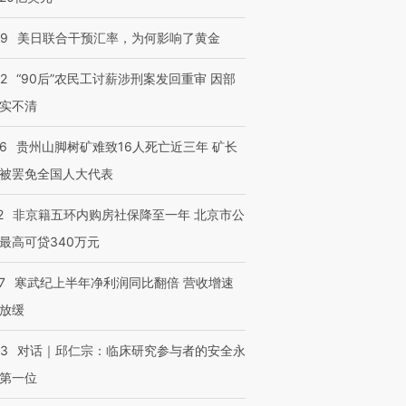
09
美日联合干预汇率，为何影响了黄金
32
“90后”农民工讨薪涉刑案发回重审 因部
实不清
36
贵州山脚树矿难致16人死亡近三年 矿长
被罢免全国人大代表
2
非京籍五环内购房社保降至一年 北京市公
最高可贷340万元
7
寒武纪上半年净利润同比翻倍 营收增速
放缓
53
对话｜邱仁宗：临床研究参与者的安全永
第一位