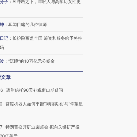
分子
：
AI冲击之下，年轻人与高学历女性更
坤
：
耳闻目睹的几位律师
日记
：
长护险覆盖全国 筹资和服务给予将持
码
波
：
“沉睡”的10万亿元公积金
新文章
46
离岸信托90天补税窗口期疑问
00
普渡机器人如何平衡“脚踏实地”与“仰望星
？
57
特朗普召开矿业圆桌会 拟向关键矿产投
20亿美元