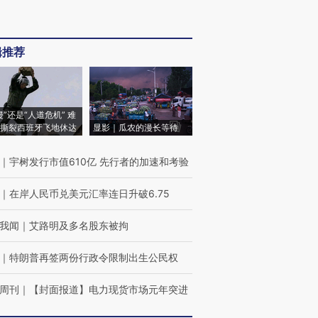
辑推荐
侵”还是“人道危机” 难
撕裂西班牙飞地休达
显影｜瓜农的漫长等待
｜
宇树发行市值610亿 先行者的加速和考验
｜
在岸人民币兑美元汇率连日升破6.75
我闻
｜
艾路明及多名股东被拘
｜
特朗普再签两份行政令限制出生公民权
周刊
｜
【封面报道】电力现货市场元年突进