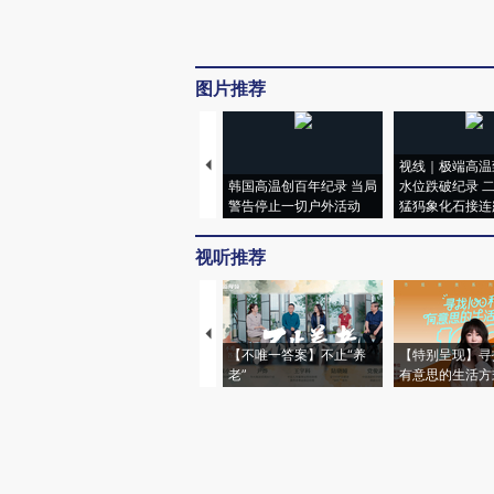
图片推荐
视线｜极端高温
韩国高温创百年纪录 当局
水位跌破纪录 
警告停止一切户外活动
猛犸象化石接连
视听推荐
【不唯一答案】不止“养
【特别呈现】寻
老”
有意思的生活方