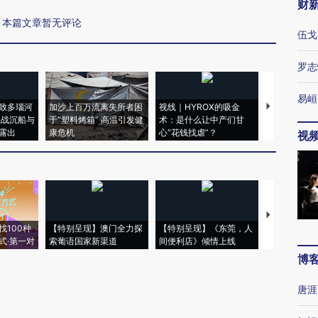
财
本篇文章暂无评论
伍戈
罗志
易峘
致多瑙河
加沙上百万流离失所者困
视线｜HYROX的吸金
马航飞行员
二战沉船与
于“塑料烤箱” 高温引发健
术：是什么让中产们甘
粒摇头丸 尿
露出
康危机
心“花钱找虐”？
毒品
视
【推广】走
找100种
【特别呈现】澳门全力探
【特别呈现】《东莞，人
会，让数智科
式·第一对
索葡语国家新渠道
间便利店》倾情上线
业
博
唐涯