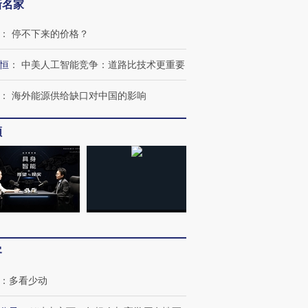
新名家
：
停不下来的价格？
恒
：
中美人工智能竞争：道路比技术更重要
：
海外能源供给缺口对中国的影响
跨国走私7万
视线｜被称为“蟑螂”的印
视线｜“入侵”还是“人道危
检体内含3种
度Z世代 用街头抗争将教
机”？难民潮撕裂西班牙
秘鲁纳斯
育部长拱下台
飞地休达
13人遇难
频
进第四届链博
【商旅对话】华住集团
技“链”接产
【特别呈现】寻找100种
CFO：不靠规模取胜，华
【特别呈
有意思的生活方式·第三对
住三大增长引擎是什么？
有意思的
客
：
多看少动