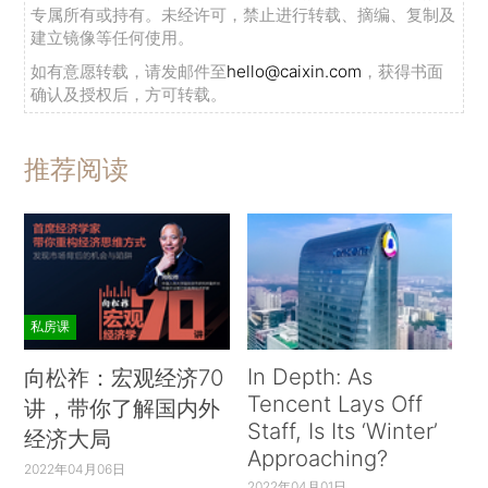
专属所有或持有。未经许可，禁止进行转载、摘编、复制及
建立镜像等任何使用。
如有意愿转载，请发邮件至
hello@caixin.com
，获得书面
确认及授权后，方可转载。
推荐阅读
私房课
In Depth: As
向松祚：宏观经济70
Tencent Lays Off
讲，带你了解国内外
Staff, Is Its ‘Winter’
经济大局
Approaching?
2022年04月06日
2022年04月01日