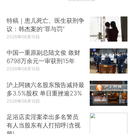
特稿｜患儿死亡、医生获刑争
议：韩杰案的“罪与罚”
2026年08月10日
中国一重原副总陆文俊 敛财
6798万余元一审获刑15年
2026年08月10日
沪上阿姨六名股东预告减持最
多3.5%股权 单日重挫逾23%
2026年08月10日
足浴店卖淫案牵出多名警员
有人当股东有人打招呼(含视
频)