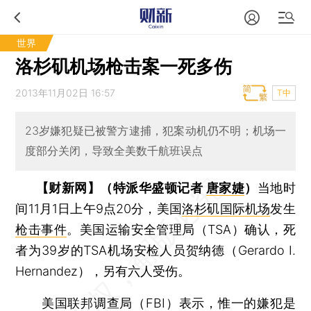
世界
洛杉矶机场枪击案一死多伤
2013年11月02日 16:57
T中
23岁嫌犯疑已被警方逮捕，犯案动机仍不明；机场一
度部分关闭，导致全美数千航班误点
【财新网】（特派华盛顿记者
唐家婕
）
当地时
间11月1日上午9点20分，美国
洛杉矶国际机场
发生
枪击事件
。美国运输安全管理局（TSA）确认，死
者为39岁的TSA机场安检人员贺纳德（Gerardo I.
Hernandez），另有六人受伤。
美国联邦调查局（FBI）表示，惟一的嫌犯是