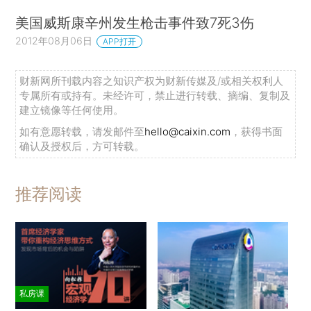
美国威斯康辛州发生枪击事件致7死3伤
2012年08月06日
APP打开
财新网所刊载内容之知识产权为财新传媒及/或相关权利人
专属所有或持有。未经许可，禁止进行转载、摘编、复制及
建立镜像等任何使用。
如有意愿转载，请发邮件至
hello@caixin.com
，获得书面
确认及授权后，方可转载。
推荐阅读
私房课