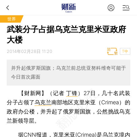
世界
武装分子占据乌克兰克里米亚政府
大楼
2014年02月28日 11:20
T中
并升起俄罗斯国旗；乌克兰前总统亚努科维奇可能于
今日首次露面
【财新网】（记者
丁锋
）
27日，几十名武装
分子占领了
乌克兰
南部地区克里米亚（Crimea）的
政府办公楼，并升起了俄罗斯国旗，公然挑战乌克
兰新领导层。
据CNN报道，克里米亚(Crimea)是乌兰克境内