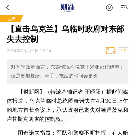
世界
【直击乌克兰】乌临时政府对东部
失去控制
2014年05月01日 22:14
T中
对基辅政府而言，东部情况不像克里米亚那样绝望；
但是更加复杂、棘手，拖延的时间会更长
【财新网】（特派基辅记者 王昭阳）
据此间媒
体报道，
乌克兰
临时总统图奇诺夫在4月30日上午
的地方首长会议上，承认政府已丧失对顿涅茨克和
卢甘斯克两省的控制权。
图奇诺夫指责：军队和警察不听指挥；有人暗