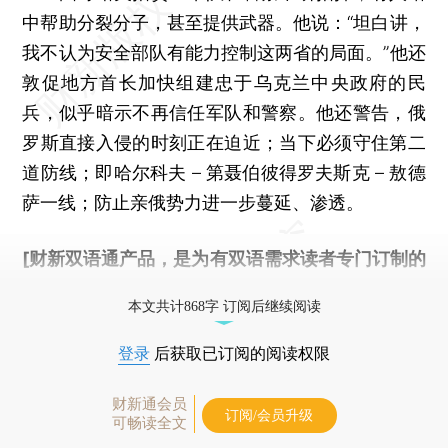
中帮助分裂分子，甚至提供武器。他说：“坦白讲，
我不认为安全部队有能力控制这两省的局面。”他还
敦促地方首长加快组建忠于乌克兰中央政府的民
兵，似乎暗示不再信任军队和警察。他还警告，俄
罗斯直接入侵的时刻正在迫近；当下必须守住第二
道防线；即哈尔科夫 – 第聂伯彼得罗夫斯克 – 敖德
萨一线；防止亲俄势力进一步蔓延、渗透。
[财新双语通产品，是为有双语需求读者专门订制的
优惠产品，
按此可享超值优惠订阅
。]
本文共计868字 订阅后继续阅读
登录
后获取已订阅的阅读权限
财新通会员
订阅/会员升级
可畅读全文