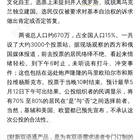
文化自主。选票上未提到并入
俄罗斯
、或脱离乌克
兰独立建国。选民仅仅被要求对基本自治权的诉求
做出肯定或否定答复。
两省总人口约670万，占全国人口15%。一共
设了大约3000个投票站。据现场观察的西方和俄
国媒体报道，前去投票的居民络绎不绝、看起来情
绪轻松。到下午6时止，未听说有打斗、冲突事
件；这也包括在远处炮声隆隆的马里欧珀尔市和斯
拉维杨斯克市。投票于当晚10时结束。预计最早5
月12日下午可出结果。公投组织者的民调显示，将
有70% 至80%的居民在“是”与“否”之间选择前者。
当然，基辅和美国、欧盟都已预先宣布，不承认这
次公投的合法性。
[财新双语通产品，是为有双语需求读者专门订制的