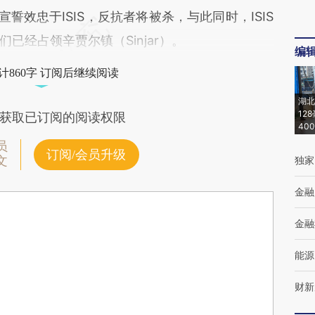
誓效忠于ISIS，反抗者将被杀，与此同时，ISIS
已经占领辛贾尔镇（Sinjar）。
编
计860字 订阅后继续阅读
湖北
12
获取已订阅的阅读权限
40
员
订阅/会员升级
文
独家
金融
金融
能源
财新