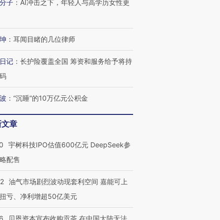
分子
：
AI冲击之下，年轻人与高学历女性更
坤
：
耳闻目睹的几位律师
日记
：
长护险覆盖全国 筹资和服务给予将持
码
波
：
“沉睡”的10万亿元公积金
新文章
0
宇树科技IPO估值600亿元 DeepSeek参
略配售
22
油气市场剧烈波动现套利空间 嘉能可上
扭亏、净利增超50亿美元
6
贝恩资本宣布收购贡茶 在中国大陆无法