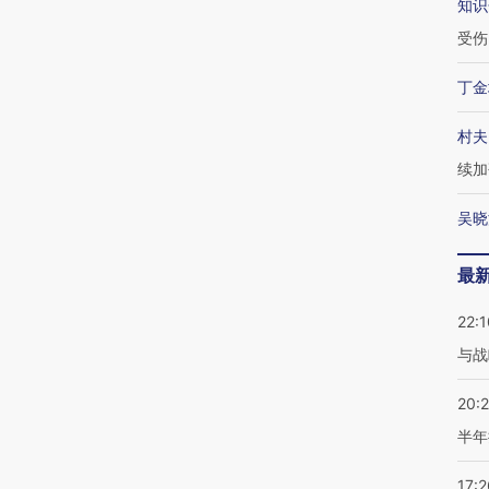
知识
受伤
丁金
村夫
续加
吴晓
最
22:1
与战
20:
半年
17:2