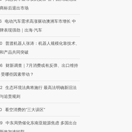
商标后退出市场
6
电动汽车需求高涨驱动澳洲车市增长 中
牌表现强劲｜出海·汽车
00
普渡机器人张涛：机器人规模化靠技术、
和产品共同突破
56
财新调查｜7月消费或有反弹、出口维持
 受哪些因素带动？
42
生态环境法典将施行 最高法明确新旧法
与追责规则
0
看空消费的“三大误区”
59
中东局势催化东南亚能源焦虑 多国出台
新政加速转型