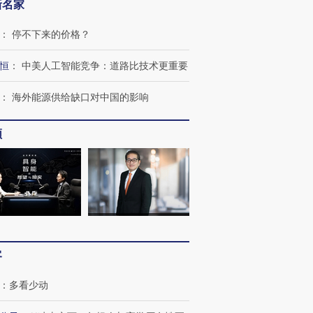
新名家
：
停不下来的价格？
恒
：
中美人工智能竞争：道路比技术更重要
：
海外能源供给缺口对中国的影响
OX的吸金
马航飞行员跨国走私7万
视线｜被称为“蟑螂”的印
让中产们甘
粒摇头丸 尿检体内含3种
度Z世代 用街头抗争将教
秘鲁纳斯
频
”？
毒品
育部长拱下台
13人遇难
进第四届链博
【商旅对话】华住集团
技“链”接产
【特别呈现】寻找100种
CFO：不靠规模取胜，华
【特别呈
有意思的生活方式·第三对
住三大增长引擎是什么？
有意思的
客
：
多看少动