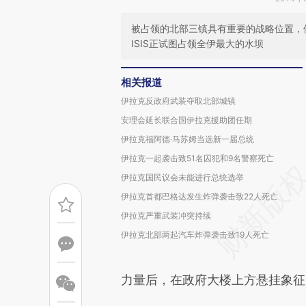
被占领的北部三镇具有重要的战略位置，
ISIS正试图占领全伊最大的水坝
相关报道
伊拉克反政府武装夺取北部城镇
安理会延长联合国伊拉克援助团任期
伊拉克福阿德·马苏姆当选新一届总统
伊拉克一起袭击致51名囚犯和9名警察死亡
伊拉克国民议会未能进行总统选举
伊拉克首都巴格达发生炸弹袭击致22人死亡
伊拉克严重武装冲突持续
伊拉克北部两起汽车炸弹袭击致19人死亡
力量后，在政府大楼上方悬挂象征I