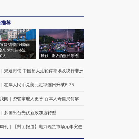
辑推荐
宜昌局部短时降雨
8毫米 紧急转移近
00人
显影｜瓜农的漫长等待
｜
规避封锁 中国超大油轮停靠埃及绕行非洲
｜
在岸人民币兑美元汇率连日升破6.75
我闻
｜
资管掌舵人更替 百年人寿僵局何解
｜
多国出台光伏新政加速转型
周刊
｜
【封面报道】电力现货市场元年突进