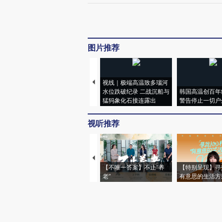
图片推荐
视线｜极端高温致多瑙河
水位跌破纪录 二战沉船与
韩国高温创百年
猛犸象化石接连露出
警告停止一切户
视听推荐
【不唯一答案】不止“养
【特别呈现】寻
老”
有意思的生活方