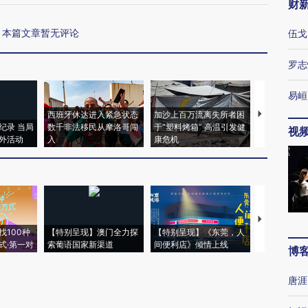
财
本篇文章暂无评论
伍戈
罗志
易峘
西班牙休达进入紧急状态
加沙上百万流离失所者困
视线｜HYR
纪录 当局
数千非法移民从摩洛哥闯
于“塑料烤箱” 高温引发健
术：是什么
视
外活动
入
康危机
心“花钱找虐
【推广】走
找100种
【特别呈现】澳门全力探
【特别呈现】《东莞，人
会，让数智科
式·第一对
索葡语国家新渠道
间便利店》倾情上线
业
博
唐涯