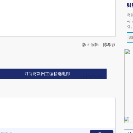
财
财
写
引
版面编辑：陈希影
订阅财新网主编精选电邮