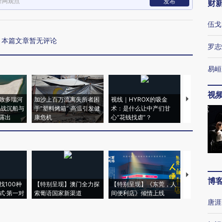
新网观点
发布
财
伍戈
本篇文章暂无评论
罗志
易峘
视
致多瑙河
加沙上百万流离失所者困
视线｜HYROX的吸金
马航飞行员
二战沉船与
于“塑料烤箱” 高温引发健
术：是什么让中产们甘
粒摇头丸 尿
露出
康危机
心“花钱找虐”？
毒品
【推广】走
博
找100种
【特别呈现】澳门全力探
【特别呈现】《东莞，人
会，让数智科
式·第一对
索葡语国家新渠道
间便利店》倾情上线
业
唐涯