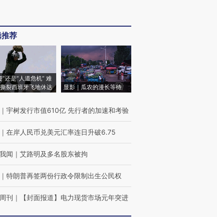
辑推荐
侵”还是“人道危机” 难
撕裂西班牙飞地休达
显影｜瓜农的漫长等待
｜
宇树发行市值610亿 先行者的加速和考验
｜
在岸人民币兑美元汇率连日升破6.75
我闻
｜
艾路明及多名股东被拘
｜
特朗普再签两份行政令限制出生公民权
周刊
｜
【封面报道】电力现货市场元年突进