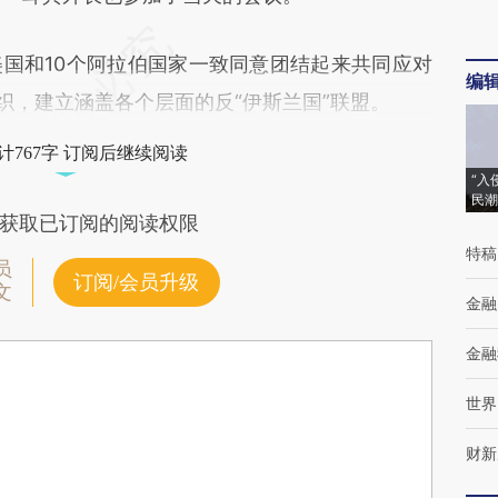
和10个阿拉伯国家一致同意团结起来共同应对
编
织，建立涵盖各个层面的反“伊斯兰国”联盟。
计767字 订阅后继续阅读
“入
民潮
获取已订阅的阅读权限
特稿
员
订阅/会员升级
文
金融
金融
世界
财新