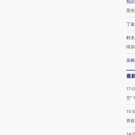
知识
受伤
丁金
村夫
续加
吴晓
最
17:
空”
15:
资超
14: