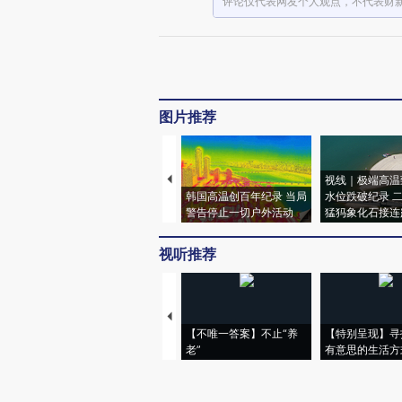
评论仅代表网友个人观点，不代表财
图片推荐
视线｜极端高温
韩国高温创百年纪录 当局
水位跌破纪录 
警告停止一切户外活动
猛犸象化石接连
视听推荐
【不唯一答案】不止“养
【特别呈现】寻
老”
有意思的生活方