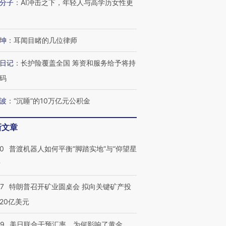
分子
：
AI冲击之下，年轻人与高学历女性更
坤
：
耳闻目睹的几位律师
日记
：
长护险覆盖全国 筹资和服务给予将持
码
波
：
“沉睡”的10万亿元公积金
新文章
00
普渡机器人如何平衡“脚踏实地”与“仰望星
？
57
特朗普召开矿业圆桌会 拟向关键矿产投
20亿美元
09
美日联合干预汇率，为何影响了黄金