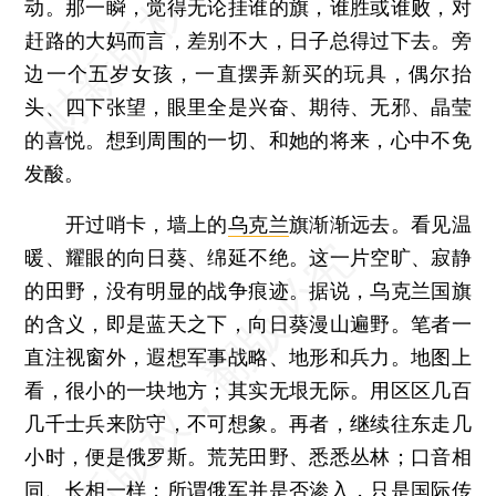
动。那一瞬，觉得无论挂谁的旗，谁胜或谁败，对
赶路的大妈而言，差别不大，日子总得过下去。旁
边一个五岁女孩，一直摆弄新买的玩具，偶尔抬
头、四下张望，眼里全是兴奋、期待、无邪、晶莹
的喜悦。想到周围的一切、和她的将来，心中不免
发酸。
开过哨卡，墙上的
乌克兰
旗渐渐远去。看见温
暖、耀眼的向日葵、绵延不绝。这一片空旷、寂静
的田野，没有明显的战争痕迹。据说，乌克兰国旗
的含义，即是蓝天之下，向日葵漫山遍野。笔者一
直注视窗外，遐想军事战略、地形和兵力。地图上
看，很小的一块地方；其实无垠无际。用区区几百
几千士兵来防守，不可想象。再者，继续往东走几
小时，便是俄罗斯。荒芜田野、悉悉丛林；口音相
同、长相一样；所谓俄军并是否渗入，只是国际传