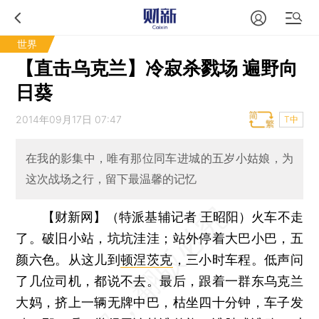
世界
【直击乌克兰】冷寂杀戮场 遍野向
日葵
2014年09月17日 07:47
T中
在我的影集中，唯有那位同车进城的五岁小姑娘，为
这次战场之行，留下最温馨的记忆
【财新网】（特派基辅记者 王昭阳）
火车不走
了。破旧小站，坑坑洼洼；站外停着大巴小巴，五
颜六色。从这儿到
顿涅茨克
，三小时车程。低声问
了几位司机，都说不去。最后，跟着一群东乌克兰
大妈，挤上一辆无牌中巴，枯坐四十分钟，车子发