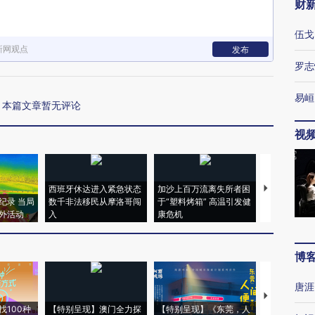
财
伍戈
新网观点
发布
罗志
易峘
本篇文章暂无评论
视
西班牙休达进入紧急状态
加沙上百万流离失所者困
视线｜HYR
纪录 当局
数千非法移民从摩洛哥闯
于“塑料烤箱” 高温引发健
术：是什么
外活动
入
康危机
心“花钱找虐
博
唐涯
【推广】走
找100种
【特别呈现】澳门全力探
【特别呈现】《东莞，人
会，让数智科