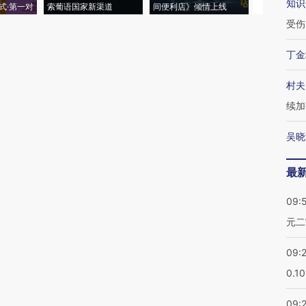
知识
式·第一对
索葡语国家新渠道
间便利店》倾情上线
业
受伤
丁金
村夫
续加
吴晓
最
09:
元二
09:
0.1
09: