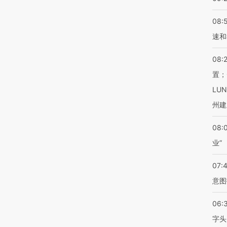
08:
速和
08:
置；
LU
州建
08:
业”
07:
意图
06:
字头