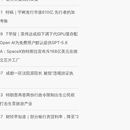
51
特稿｜宇树发行市值610亿 先行者的加
考验
29
T早报｜英伟达或拟下调下代GPU显存配
Open AI为免费用户默认提供GPT-5.6
NA；SpaceX协特斯拉宣布斥168亿美元在德
立芯片工厂
07
成都一区法院原院长 被指“违规挂证执
43
特朗普再签两份行政令限制出生公民权
打击生育旅游产业
37
财经早知道｜部分银行房贷利率，降至“2