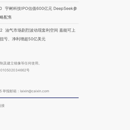
0
宇树科技IPO估值600亿元 DeepSeek参
略配售
22
油气市场剧烈波动现套利空间 嘉能可上
扭亏、净利增超50亿美元
复制及建立镜像等任何使用。
010502034662号
箱：laixin@caixin.com
链接