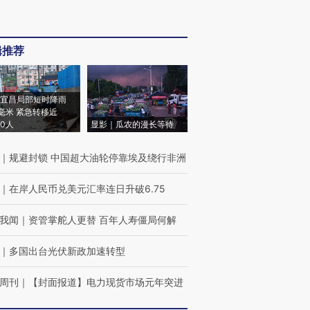
辑推荐
宜昌局部短时降雨
8毫米 紧急转移近
00人
显影｜瓜农的漫长等待
｜
规避封锁 中国超大油轮停靠埃及绕行非洲
｜
在岸人民币兑美元汇率连日升破6.75
我闻
｜
资管掌舵人更替 百年人寿僵局何解
｜
多国出台光伏新政加速转型
周刊
｜
【封面报道】电力现货市场元年突进