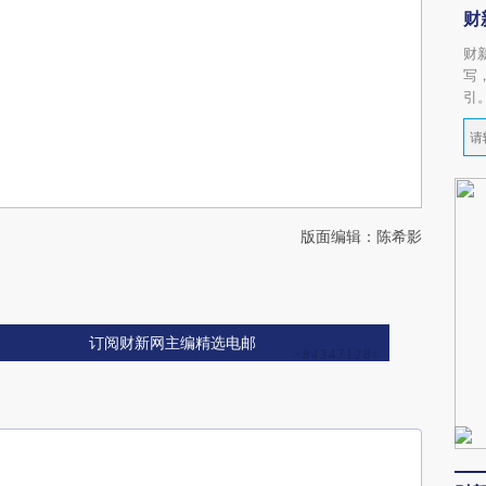
财
财
写
引
版面编辑：陈希影
订阅财新网主编精选电邮