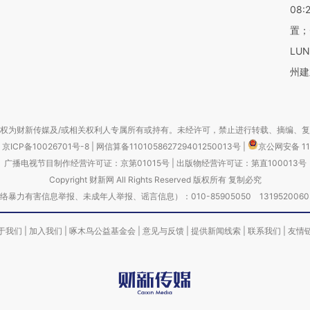
08:
置；
LU
州建
权为财新传媒及/或相关权利人专属所有或持有。未经许可，禁止进行转载、摘编、
京ICP备10026701号-8
|
网信算备110105862729401250013号
|
京公网安备 11
广播电视节目制作经营许可证：京第01015号
|
出版物经营许可证：第直100013号
Copyright 财新网 All Rights Reserved 版权所有 复制必究
害信息举报、未成年人举报、谣言信息）：010-85905050 13195200605 举报邮
于我们
|
加入我们
|
啄木鸟公益基金会
|
意见与反馈
|
提供新闻线索
|
联系我们
|
友情