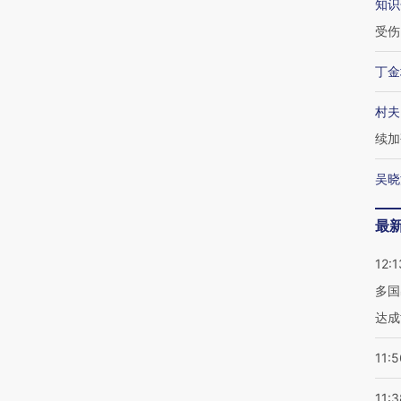
知识
受伤
丁金
村夫
续加
吴晓
最
12:1
多国
达成
11:5
11:3