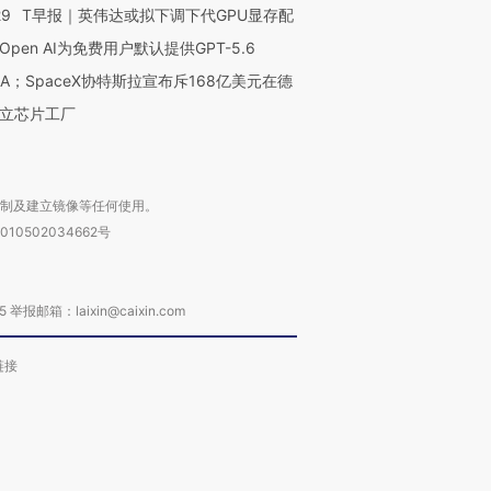
29
T早报｜英伟达或拟下调下代GPU显存配
Open AI为免费用户默认提供GPT-5.6
NA；SpaceX协特斯拉宣布斥168亿美元在德
立芯片工厂
复制及建立镜像等任何使用。
010502034662号
箱：laixin@caixin.com
链接