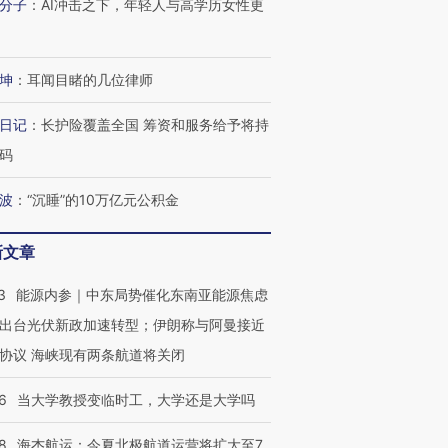
分子
：
AI冲击之下，年轻人与高学历女性更
坤
：
耳闻目睹的几位律师
日记
：
长护险覆盖全国 筹资和服务给予将持
码
波
：
“沉睡”的10万亿元公积金
新文章
3
能源内参｜中东局势催化东南亚能源焦虑
出台光伏新政加速转型；伊朗称与阿曼接近
协议 海峡现有两条航道将关闭
6
当大学教授变临时工，大学还是大学吗
8
海杰航运：今夏北极航道运营将扩大至7