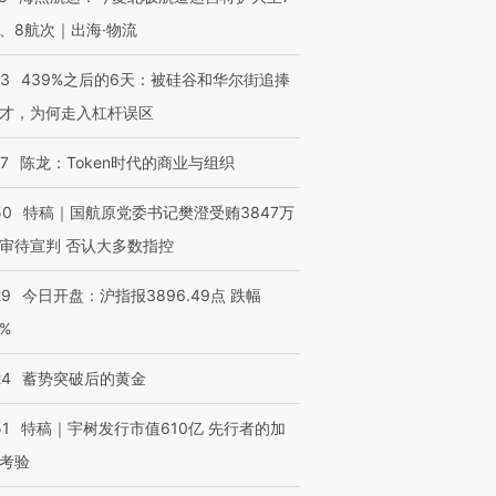
、8航次｜出海·物流
53
439%之后的6天：被硅谷和华尔街追捧
才，为何走入杠杆误区
07
陈龙：Token时代的商业与组织
50
特稿｜国航原党委书记樊澄受贿3847万
审待宣判 否认大多数指控
29
今日开盘：沪指报3896.49点 跌幅
0%
24
蓄势突破后的黄金
51
特稿｜宇树发行市值610亿 先行者的加
考验