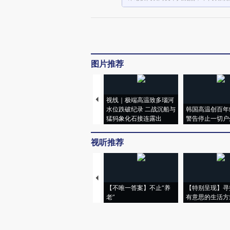
图片推荐
视线｜极端高温致多瑙河
水位跌破纪录 二战沉船与
韩国高温创百年
猛犸象化石接连露出
警告停止一切户
视听推荐
【不唯一答案】不止“养
【特别呈现】寻
老”
有意思的生活方