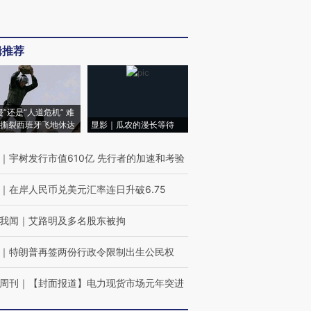
辑推荐
侵”还是“人道危机” 难
撕裂西班牙飞地休达
显影｜瓜农的漫长等待
｜
宇树发行市值610亿 先行者的加速和考验
｜
在岸人民币兑美元汇率连日升破6.75
我闻
｜
艾路明及多名股东被拘
｜
特朗普再签两份行政令限制出生公民权
周刊
｜
【封面报道】电力现货市场元年突进