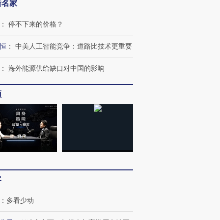
新名家
：
停不下来的价格？
恒
：
中美人工智能竞争：道路比技术更重要
：
海外能源供给缺口对中国的影响
频
OX的吸金
马航飞行员跨国走私7万
视线｜被称为“蟑螂”的印
让中产们甘
粒摇头丸 尿检体内含3种
度Z世代 用街头抗争将教
秘鲁纳斯
”？
毒品
育部长拱下台
13人遇难
进第四届链博
【商旅对话】华住集团
客
技“链”接产
【特别呈现】寻找100种
CFO：不靠规模取胜，华
【特别呈
有意思的生活方式·第三对
住三大增长引擎是什么？
有意思的
：
多看少动