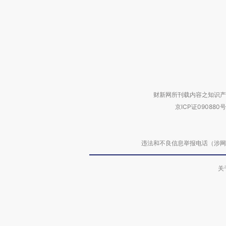
财新网所刊载内容之知识产
京ICP证090880号
违法和不良信息举报电话（涉网络暴力有
关