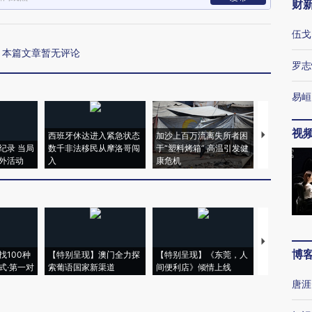
财
伍戈
本篇文章暂无评论
罗志
易峘
视
西班牙休达进入紧急状态
加沙上百万流离失所者困
视线｜HYR
纪录 当局
数千非法移民从摩洛哥闯
于“塑料烤箱” 高温引发健
术：是什么
外活动
入
康危机
心“花钱找虐
【推广】走
博
找100种
【特别呈现】澳门全力探
【特别呈现】《东莞，人
会，让数智科
式·第一对
索葡语国家新渠道
间便利店》倾情上线
业
唐涯