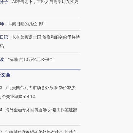
分子
：
AI冲击之下，年轻人与高学历女性更
坤
：
耳闻目睹的几位律师
日记
：
长护险覆盖全国 筹资和服务给予将持
码
波
：
“沉睡”的10万亿元公积金
新文章
43
7月美国劳动力市场意外放缓 岗位减少
3万个失业率降至4.1%
14
海外金融专才回流香港 外籍工作签证翻
2
宁德时代宜春锂矿仍处停产状态 其动向