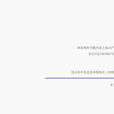
财新网所刊载内容之知识产
京ICP证090880号
违法和不良信息举报电话（涉网络暴力有
关