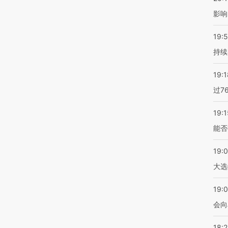
影响
19:5
持续
19:1
过7
19:1
能否
19:
大选
19:0
会向
18: