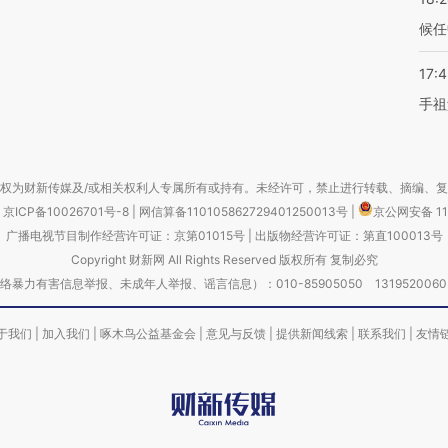
候任
17:
手祖
权为财新传媒及/或相关权利人专属所有或持有。未经许可，禁止进行转载、摘编、
京ICP备10026701号-8
|
网信算备110105862729401250013号
|
京公网安备 11
广播电视节目制作经营许可证：京第01015号
|
出版物经营许可证：第直100013号
Copyright 财新网 All Rights Reserved 版权所有 复制必究
害信息举报、未成年人举报、谣言信息）：010-85905050 13195200605 举报邮
于我们
|
加入我们
|
啄木鸟公益基金会
|
意见与反馈
|
提供新闻线索
|
联系我们
|
友情