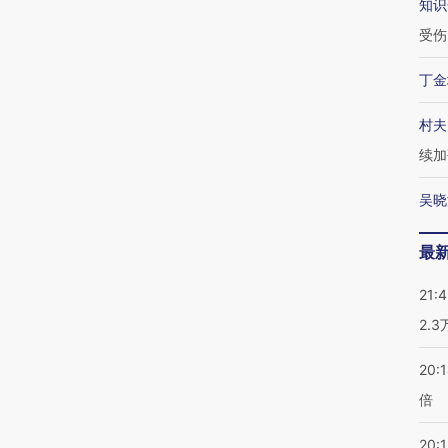
知识
受伤
丁金
村夫
续加
吴晓
最
21:
2.
20:
倍
20:1