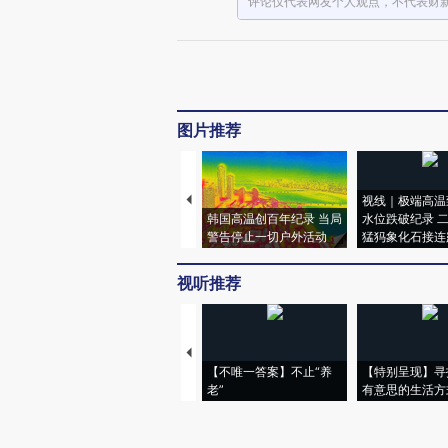
评论仅代表网友个人观点，不代表财
图片推荐
视线｜极端高温
韩国高温创百年纪录 当局
水位跌破纪录 
警告停止一切户外活动
猛犸象化石接连
视听推荐
【不唯一答案】不止“养
【特别呈现】寻
老”
有意思的生活方