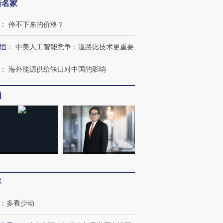
新名家
：
停不下来的价格？
恒
：
中美人工智能竞争：道路比技术更重要
：
海外能源供给缺口对中国的影响
频
跨国走私7万
视线｜被称为“蟑螂”的印
视线｜“入侵”还是“人道危
检体内含3种
度Z世代 用街头抗争将教
机”？难民潮撕裂西班牙
秘鲁纳斯
育部长拱下台
飞地休达
13人遇难
进第四届链博
【商旅对话】华住集团
客
技“链”接产
【特别呈现】寻找100种
CFO：不靠规模取胜，华
【特别呈
有意思的生活方式·第三对
住三大增长引擎是什么？
有意思的
：
多看少动