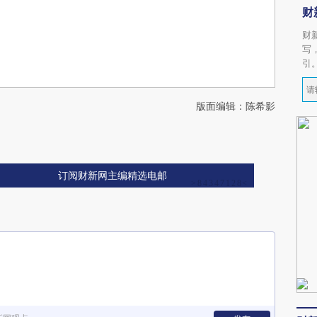
财
财
写
引
版面编辑：陈希影
订阅财新网主编精选电邮