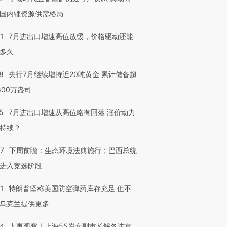
国内锂资源供需格局
1
7月进出口增速高位放缓，价格驱动还能
多久
8
央行7月继续增持近20吨黄金 累计储备超
600万盎司
5
7月进出口增速从高位略有回落 涨价动力
持续？
07
下周前瞻：生态环境法典施行；巴西总统
进入竞选阶段
1
特朗普坚称美国防空弹药库存充足 但不
乌克兰提供更多
24
人事观察｜上海55岁女副市长解冬进京