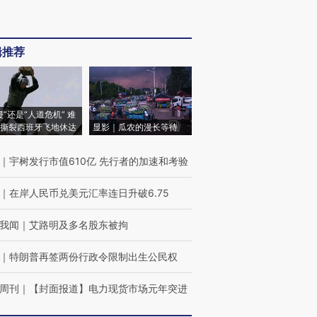
辑推荐
侵”还是“人道危机” 难
撕裂西班牙飞地休达
显影｜瓜农的漫长等待
｜
宇树发行市值610亿 先行者的加速和考验
｜
在岸人民币兑美元汇率连日升破6.75
我闻
｜
艾路明及多名股东被拘
｜
特朗普再签两份行政令限制出生公民权
周刊
｜
【封面报道】电力现货市场元年突进