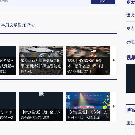
新网观点
发布
财
伍戈
本篇文章暂无评论
罗志
易峘
视
致多瑙河
加沙上百万流离失所者困
视线｜HYROX的吸金
马航飞行员
二战沉船与
于“塑料烤箱” 高温引发健
术：是什么让中产们甘
粒摇头丸 尿
露出
康危机
心“花钱找虐”？
毒品
【推广】走
博
找100种
【特别呈现】澳门全力探
【特别呈现】《东莞，人
会，让数智科
式·第一对
索葡语国家新渠道
间便利店》倾情上线
业
唐涯