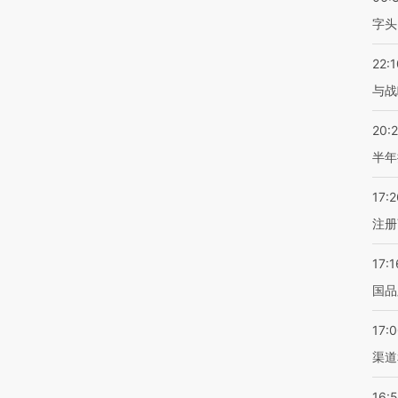
字头
22:1
与战
20:
半年
17:2
注册
17:1
国品
17:
渠道
16: