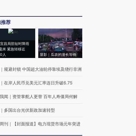
辑推荐
宜昌局部短时降雨
8毫米 紧急转移近
00人
显影｜瓜农的漫长等待
｜
规避封锁 中国超大油轮停靠埃及绕行非洲
｜
在岸人民币兑美元汇率连日升破6.75
我闻
｜
资管掌舵人更替 百年人寿僵局何解
｜
多国出台光伏新政加速转型
周刊
｜
【封面报道】电力现货市场元年突进