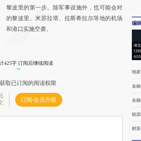
黎波里的第一步。除军事设施外，也可能会对
的黎波里、米苏拉塔、拉斯希拉尔等地的机场
编
和港口实施空袭。
湖北
12
40
计425字 订阅后继续阅读
独家
获取已订阅的阅读权限
金融
员
订阅/会员升级
金融
文
能源
财新