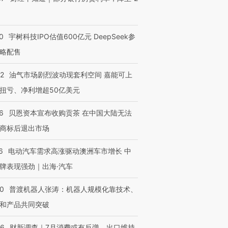
0
宇树科技IPO估值600亿元 DeepSeek参
略配售
22
油气市场剧烈波动现套利空间 嘉能可上
扭亏、净利增超50亿美元
6
贝恩资本宣布收购贡茶 在中国大陆无法
商标后退出市场
6
电动汽车需求高涨驱动澳洲车市增长 中
牌表现强劲｜出海·汽车
00
普渡机器人张涛：机器人规模化靠技术、
和产品共同突破
56
财新调查｜7月消费或有反弹、出口维持