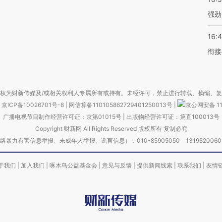
强劲
16:
衔接
权为财新传媒及/或相关权利人专属所有或持有。未经许可，禁止进行转载、摘编、
京ICP备10026701号-8
|
网信算备110105862729401250013号
|
京公网安备 11
广播电视节目制作经营许可证：京第01015号
|
出版物经营许可证：第直100013号
Copyright 财新网 All Rights Reserved 版权所有 复制必究
害信息举报、未成年人举报、谣言信息）：010-85905050 13195200605 举报邮
于我们
|
加入我们
|
啄木鸟公益基金会
|
意见与反馈
|
提供新闻线索
|
联系我们
|
友情