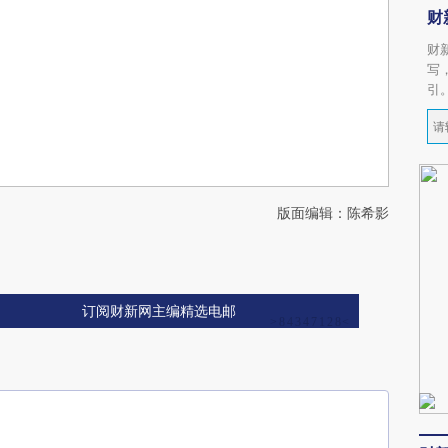
财
财
写
引
版面编辑：陈希影
订阅财新网主编精选电邮