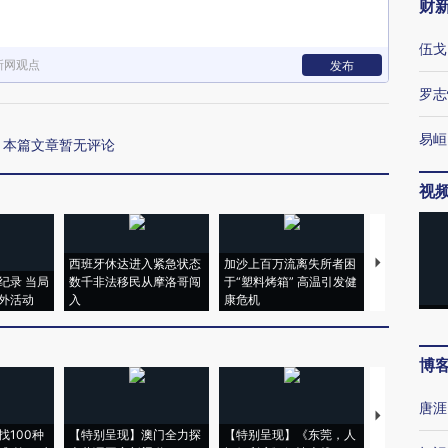
财
伍戈
新网观点
发布
罗志
易峘
本篇文章暂无评论
视
西班牙休达进入紧急状态
加沙上百万流离失所者困
视线｜HYR
纪录 当局
数千非法移民从摩洛哥闯
于“塑料烤箱” 高温引发健
术：是什么
外活动
入
康危机
心“花钱找虐
博
唐涯
【推广】走
找100种
【特别呈现】澳门全力探
【特别呈现】《东莞，人
会，让数智科