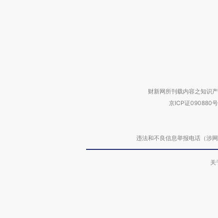
财新网所刊载内容之知识产
京ICP证090880号
违法和不良信息举报电话（涉网络暴力有
关