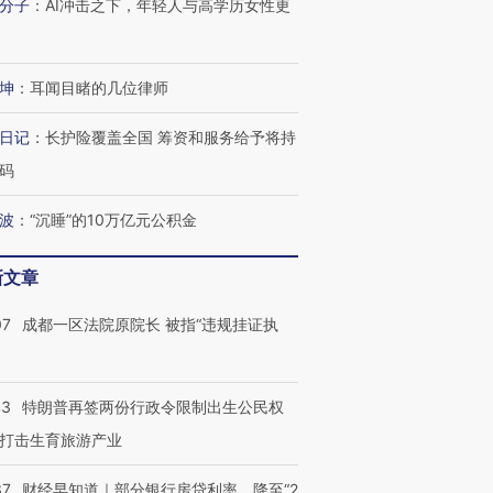
分子
：
AI冲击之下，年轻人与高学历女性更
有意思的生活方式·第三对
住三大增长引擎是什么？
有意思的
坤
：
耳闻目睹的几位律师
日记
：
长护险覆盖全国 筹资和服务给予将持
码
波
：
“沉睡”的10万亿元公积金
新文章
07
成都一区法院原院长 被指“违规挂证执
43
特朗普再签两份行政令限制出生公民权
打击生育旅游产业
37
财经早知道｜部分银行房贷利率，降至“2