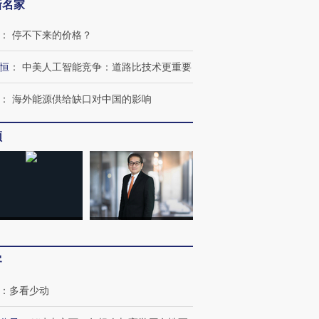
新名家
：
停不下来的价格？
恒
：
中美人工智能竞争：道路比技术更重要
：
海外能源供给缺口对中国的影响
频
OX的吸金
马航飞行员跨国走私7万
视线｜被称为“蟑螂”的印
让中产们甘
粒摇头丸 尿检体内含3种
度Z世代 用街头抗争将教
秘鲁纳斯
”？
毒品
育部长拱下台
13人遇难
客
：
多看少动
进第四届链博
【商旅对话】华住集团
技“链”接产
【特别呈现】寻找100种
CFO：不靠规模取胜，华
【特别呈