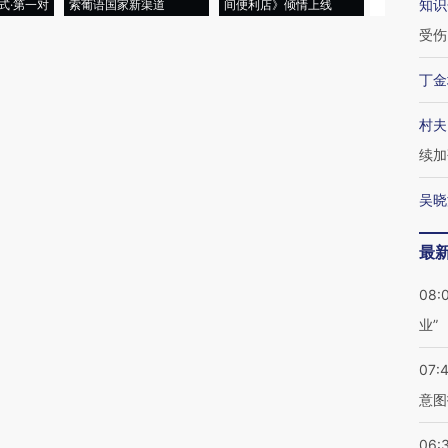
知识
式·第一对
索葡语国家新渠道
间便利店》倾情上线
业
受伤
丁金
村夫
续加
吴晓
最
08:
业”
07:
意图
06: