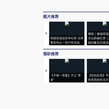
图片推荐
视线｜极端高温
韩国高温创百年纪录 当局
水位跌破纪录 
警告停止一切户外活动
猛犸象化石接连
视听推荐
【不唯一答案】不止“养
【特别呈现】寻
老”
有意思的生活方