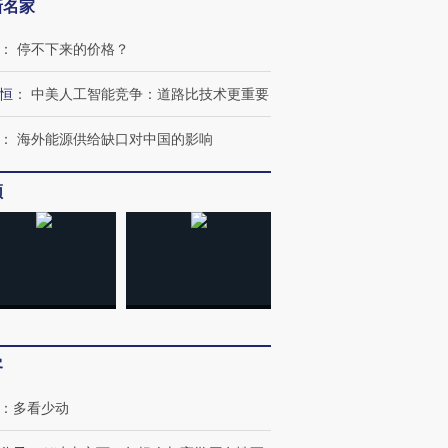
新名家
：
停不下来的价格？
恒
：
中美人工智能竞争：道路比技术更重要
：
海外能源供给缺口对中国的影响
跨国走私7万
视线｜被称为“蟑螂”的印
视线｜“入侵”还是“人道危
检体内含3种
度Z世代 用街头抗争将教
机”？难民潮撕裂西班牙
秘鲁纳斯
育部长拱下台
飞地休达
13人遇难
频
进第四届链博
【商旅对话】华住集团
技“链”接产
【特别呈现】寻找100种
CFO：不靠规模取胜，华
【特别呈
有意思的生活方式·第三对
住三大增长引擎是什么？
有意思的
客
：
多看少动