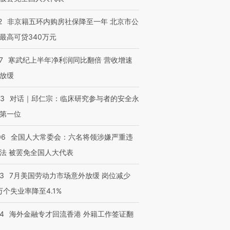
2
非京籍五环内购房社保降至一年 北京市公
最高可贷340万元
7
寒武纪上半年净利润同比翻倍 营收增速
放缓
53
对话｜邱仁宗：临床研究参与者的安全永
第一位
06
全国人大常委会：六名将领涉嫌严重违
法 被罢免全国人大代表
43
7月美国劳动力市场意外放缓 岗位减少
3万个失业率降至4.1%
14
海外金融专才回流香港 外籍工作签证翻