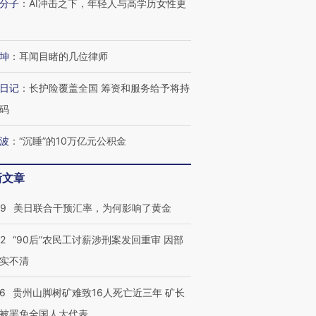
分子
：
AI冲击之下，年轻人与高学历女性更
坤
：
耳闻目睹的几位律师
日记
：
长护险覆盖全国 筹资和服务给予将持
码
波
：
“沉睡”的10万亿元公积金
新文章
09
美日联合干预汇率，为何影响了黄金
32
“90后”农民工讨薪涉刑案发回重审 因部
实不清
36
贵州山脚树矿难致16人死亡近三年 矿长
被罢免全国人大代表