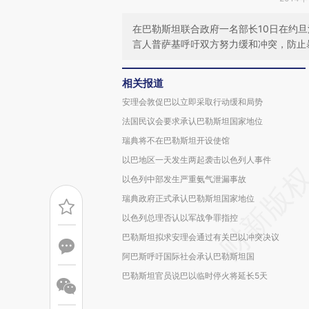
在巴勒斯坦联合政府一名部长10日在约
言人普萨基呼吁双方努力缓和冲突，防止
相关报道
安理会敦促巴以立即采取行动缓和局势
法国民议会要求承认巴勒斯坦国家地位
瑞典将不在巴勒斯坦开设使馆
以巴地区一天发生两起袭击以色列人事件
以色列中部发生严重氨气泄漏事故
瑞典政府正式承认巴勒斯坦国家地位
以色列总理否认以军战争罪指控
巴勒斯坦拟求安理会通过有关巴以冲突决议
阿巴斯呼吁国际社会承认巴勒斯坦国
巴勒斯坦官员说巴以临时停火将延长5天