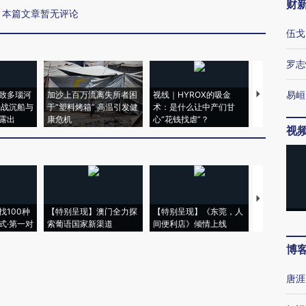
财
本篇文章暂无评论
伍戈
罗志
易峘
致多瑙河
加沙上百万流离失所者困
视线｜HYROX的吸金
马航飞行员
二战沉船与
于“塑料烤箱” 高温引发健
术：是什么让中产们甘
粒摇头丸 尿
露出
康危机
心“花钱找虐”？
毒品
视
【推广】走
找100种
【特别呈现】澳门全力探
【特别呈现】《东莞，人
会，让数智科
式·第一对
索葡语国家新渠道
间便利店》倾情上线
业
博
唐涯