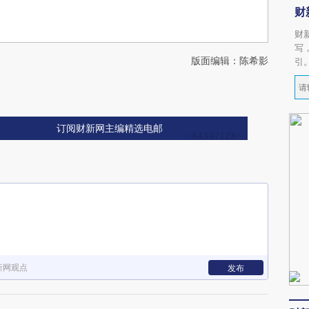
财
财
写
版面编辑：陈希影
引
订阅财新网主编精选电邮
新网观点
发布