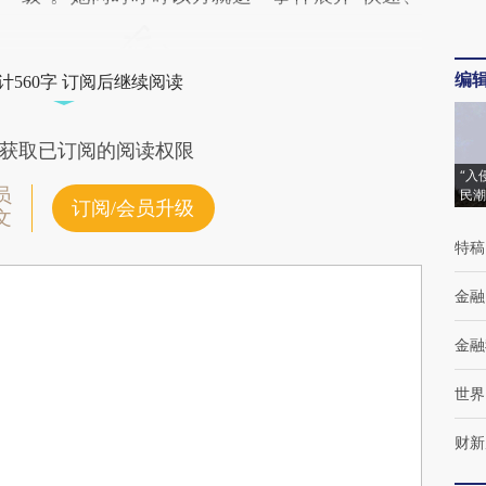
编
计560字 订阅后继续阅读
获取已订阅的阅读权限
“入
员
民潮
订阅/会员升级
文
特稿
金融
金融
世界
财新