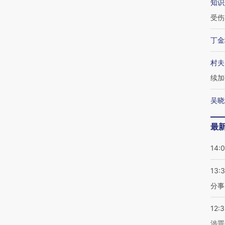
知识
受伤
丁金
村夫
续加
吴晓
最
14:
13:
分事
12:
涉罪