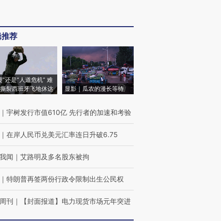
辑推荐
侵”还是“人道危机” 难
撕裂西班牙飞地休达
显影｜瓜农的漫长等待
｜
宇树发行市值610亿 先行者的加速和考验
｜
在岸人民币兑美元汇率连日升破6.75
我闻
｜
艾路明及多名股东被拘
｜
特朗普再签两份行政令限制出生公民权
周刊
｜
【封面报道】电力现货市场元年突进