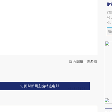
财
财
写
引
版面编辑：陈希影
订阅财新网主编精选电邮