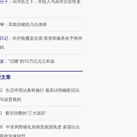
进第四届链博
【商旅对话】华住集团
分子
：
AI冲击之下，年轻人与高学历女性更
技“链”接产
【特别呈现】寻找100种
CFO：不靠规模取胜，华
【特别呈
有意思的生活方式·第三对
住三大增长引擎是什么？
有意思的
坤
：
耳闻目睹的几位律师
日记
：
长护险覆盖全国 筹资和服务给予将持
码
波
：
“沉睡”的10万亿元公积金
新文章
42
生态环境法典将施行 最高法明确新旧法
与追责规则
0
看空消费的“三大误区”
59
中东局势催化东南亚能源焦虑 多国出台
新政加速转型