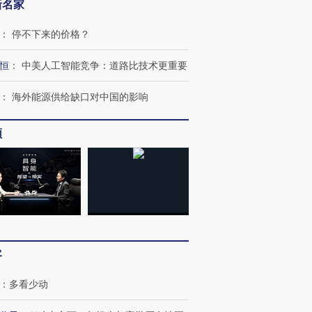
新名家
：
停不下来的价格？
恒
：
中美人工智能竞争：道路比技术更重要
：
海外能源供给缺口对中国的影响
频
跨国走私7万
视线｜HYROX的吸金
视线｜被
检体内含3种
术：是什么让中产们甘
泽连斯基密集出访美英 索
度Z世代
心“花钱找虐”？
要防空导弹“救急”
育部长拱
客
：
多看少动