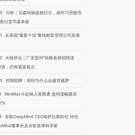
05
分析｜贝森特操盘稳日元，操作巧思能否
美日货币基本面
1
从美国“最新十佳”看纯财富管理公司发展
3
火线评论｜广东雷州“特教老师招聘违
很雷，仍有诸多疑点
05
控制陷阱：组织为什么会越管越胖
1
MiniMax今起纳入港股通 盘间涨幅最高
77%
4
谷歌DeepMind CEO哈萨比斯卸任 转任
epMind董事长及谷歌首席科学家