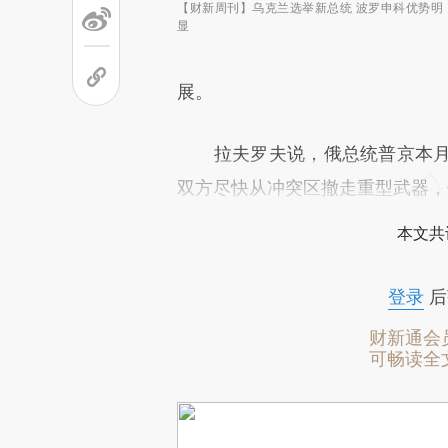
【财新周刊】乌克兰选举新总统 波罗申科优势明
显
展。
拉夫罗夫说，俄总统普京本月1
双方尽快从冲突区撤走重型武器，
本文共
登录
后
财新通会
可畅读全