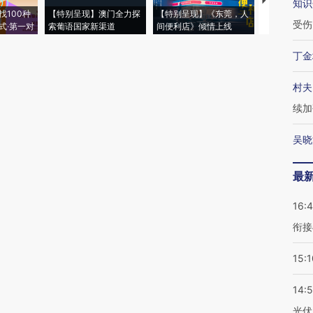
【推广】走
知识
找100种
【特别呈现】澳门全力探
【特别呈现】《东莞，人
会，让数智科
受伤
式·第一对
索葡语国家新渠道
间便利店》倾情上线
业
丁金
村夫
续加
吴晓
最
16:
衔接
15:1
14:
光伏