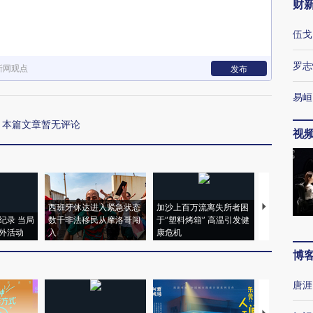
财
伍戈
罗志
新网观点
发布
易峘
本篇文章暂无评论
视
西班牙休达进入紧急状态
加沙上百万流离失所者困
马航飞行员
纪录 当局
数千非法移民从摩洛哥闯
于“塑料烤箱” 高温引发健
粒摇头丸 尿
外活动
入
康危机
毒品
博
唐涯