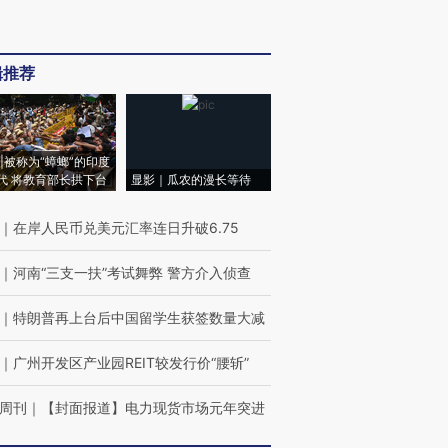
辑推荐
|被称为“蟑螂”的印度
代 将教育部长拱下台
显影｜瓜农的漫长等待
｜
在岸人民币兑美元汇率连日升破6.75
｜
河南“三支一扶”考试舞弊 警方介入侦查
｜
特朗普再上台后中国留学生获签数量大减
｜
广州开发区产业园REIT较发行价“腰斩”
周刊
｜
【封面报道】电力现货市场元年突进