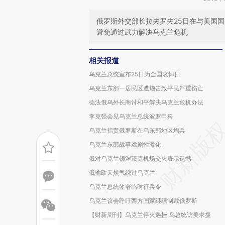
俄罗斯外交部长拉夫罗夫25日在与美国
避免通过武力解决乌克兰危机
相关报道
乌克兰总统宣布25日为全国哀悼日
乌克兰东部一居民区遭炮击致平民严重伤亡
德法俄乌外长商讨和平解决乌克兰危机办法
李克强会见乌克兰总统波罗申科
乌克兰指责俄罗斯在乌东部地区增兵
乌克兰东部战事戏剧性激化
俄对乌克兰顿涅茨克机场交火表示遗憾
俄输欧天然气绕过乌克兰
乌克兰总统签署临时征兵令
乌克兰议会呼吁西方国家继续制裁俄罗斯
【财新周刊】乌克兰停火遇挫 乌总统访美求援