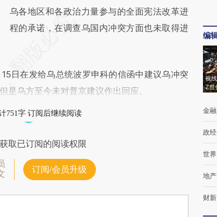
乌各地区和各政治力量参与的全面宪法改革进
程的承诺，在调查乌国内冲突方面也未取得进
编
5日在发给乌总统波罗申科的信函中建议乌冲突
视线
Z世
但是乌方至今未对普京建议作出回应。
金融
计751字 订阅后继续阅读
政经
获取已订阅的阅读权限
世界
员
订阅/会员升级
文
地产
财新