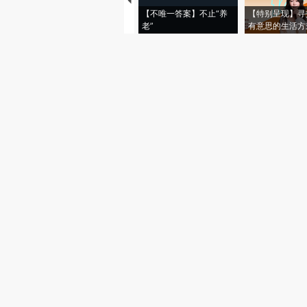
【不唯一答案】不止“养
【特别呈现】寻
老”
有意思的生活方