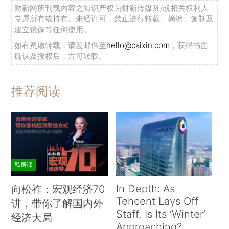
财新网所刊载内容之知识产权为财新传媒及/或相关权利人
专属所有或持有。未经许可，禁止进行转载、摘编、复制及
建立镜像等任何使用。
如有意愿转载，请发邮件至
hello@caixin.com
，获得书面
确认及授权后，方可转载。
推荐阅读
私房课
In Depth: As
向松祚：宏观经济70
Tencent Lays Off
讲，带你了解国内外
Staff, Is Its ‘Winter’
经济大局
Approaching?