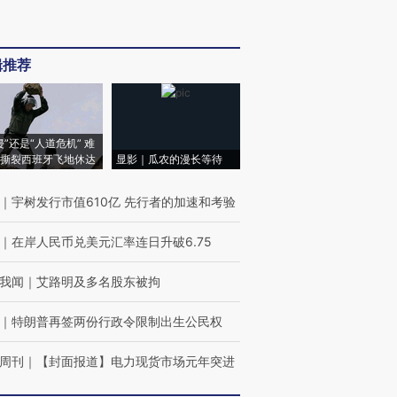
辑推荐
侵”还是“人道危机” 难
撕裂西班牙飞地休达
显影｜瓜农的漫长等待
｜
宇树发行市值610亿 先行者的加速和考验
｜
在岸人民币兑美元汇率连日升破6.75
我闻
｜
艾路明及多名股东被拘
｜
特朗普再签两份行政令限制出生公民权
周刊
｜
【封面报道】电力现货市场元年突进