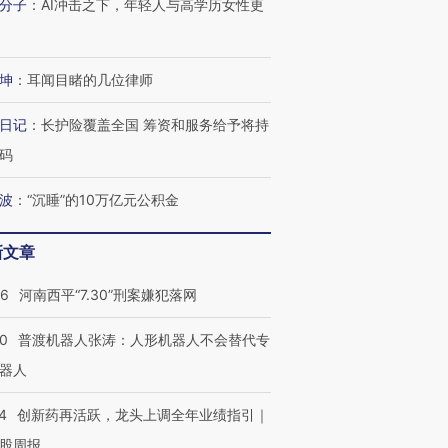
分子
：
AI冲击之下，年轻人与高学历女性更
坤
：
耳闻目睹的几位律师
日记
：
长护险覆盖全国 筹资和服务给予将持
码
波
：
“沉睡”的10万亿元公积金
新文章
26
河南西平“7.30”刑案嫌犯落网
00
普渡机器人张涛：人形机器人不会替代专
器人
4
创新药再活跃，龙头上调全年业绩指引｜
股周报