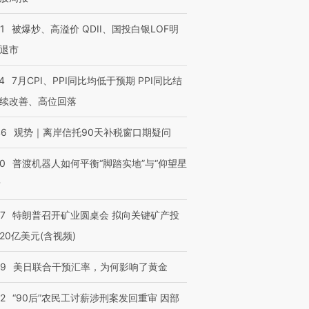
1
被爆炒、高溢价 QDII、国投白银LOF明
退市
4
7月CPI、PPI同比均低于预期 PPI同比结
续改善、高位回落
46
观势｜离岸信托90天补税窗口期疑问
00
普渡机器人如何平衡“脚踏实地”与“仰望星
？
57
特朗普召开矿业圆桌会 拟向关键矿产投
20亿美元(含视频)
09
美日联合干预汇率，为何影响了黄金
32
“90后”农民工讨薪涉刑案发回重审 因部