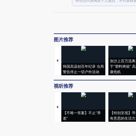
评论仅代表网友个人观点，不代表财
图片推荐
加沙上百万流离
韩国高温创百年纪录 当局
于“塑料烤箱” 
警告停止一切户外活动
康危机
视听推荐
【不唯一答案】不止“养
【特别呈现】寻
老”
有意思的生活方