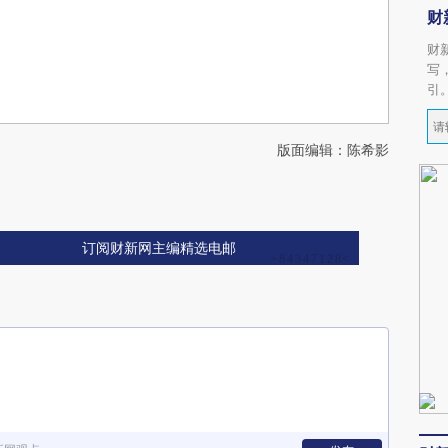
财
财
写
引
版面编辑：陈希影
订阅财新网主编精选电邮