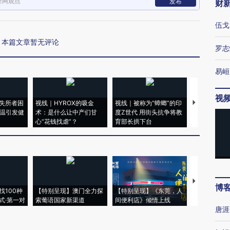
新网观点
发布
财
伍戈
本篇文章暂无评论
罗志
易峘
视
失所者困
视线｜HYROX的吸金
视线｜被称为“蟑螂”的印
视线｜“入侵
高温引发健
术：是什么让中产们甘
度Z世代 用街头抗争将教
机”？难民潮
心“花钱找虐”？
育部长拱下台
飞地休达
【推广】走
博
找100种
【特别呈现】澳门全力探
【特别呈现】《东莞，人
会，让数智科
式·第一对
索葡语国家新渠道
间便利店》倾情上线
业
唐涯