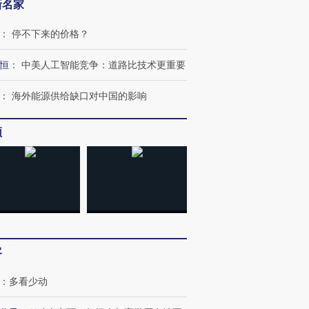
新名家
：
停不下来的价格？
恒
：
中美人工智能竞争：道路比技术更重要
：
海外能源供给缺口对中国的影响
频
”还是“人道危
湖北宜昌局部短时降雨
哈尔滨遭遇短时极端强降
撕裂西班牙
128毫米 紧急转移近
雨 3小时累计雨量超80毫
秘鲁纳斯
4000人
米
13人遇难
进第四届链博
【商旅对话】华住集团
客
技“链”接产
【特别呈现】寻找100种
CFO：不靠规模取胜，华
【特别呈
有意思的生活方式·第三对
住三大增长引擎是什么？
有意思的
：
多看少动