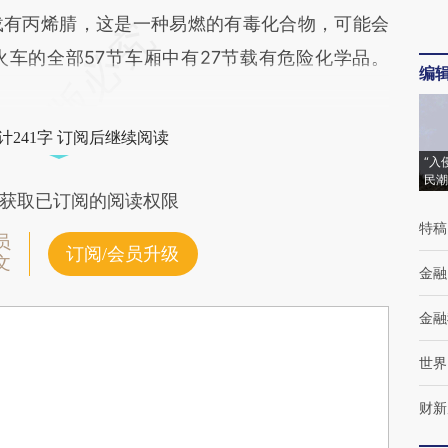
载有丙烯腈，这是一种易燃的有毒化合物，可能会
车的全部57节车厢中有27节载有危险化学品。
编
计241字 订阅后继续阅读
“入
民潮
获取已订阅的阅读权限
特稿
员
订阅/会员升级
文
金融
金融
世界
财新