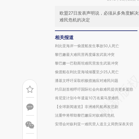
欧盟27日发表声明说，必须从多角度解
难民危机的决定
相关报道
利比亚海岸一偷渡船发生事故50人死亡
黎巴嫩最大难民营再度爆发武装冲突
黎巴嫩一巴勒斯坦难民营发生武装冲突
偷渡船在利比亚海域倾覆至少25人死亡
潘基文呼吁采取积极措施应对难民问题
约旦副首相呼吁国际社会向叙难民提供更多援助
肯尼亚计划今年遣返10万名索马里难民
【全球新闻速览】非洲难民船再发悲剧
法重申将帮助黎巴嫩应对叙难民危机
安理会对叙利亚一难民营人道主义局势深表关切