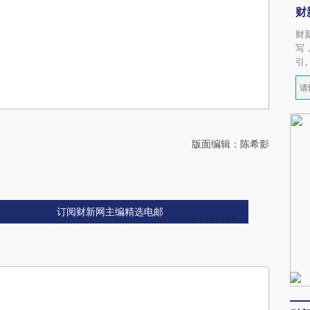
财
财
写
引
版面编辑：陈希影
订阅财新网主编精选电邮