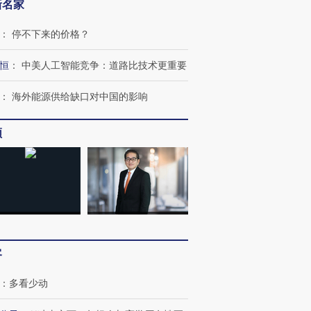
新名家
：
停不下来的价格？
恒
：
中美人工智能竞争：道路比技术更重要
：
海外能源供给缺口对中国的影响
频
跨国走私7万
视线｜被称为“蟑螂”的印
视线｜“入侵”还是“人道危
检体内含3种
度Z世代 用街头抗争将教
机”？难民潮撕裂西班牙
秘鲁纳斯
育部长拱下台
飞地休达
13人遇难
客
：
多看少动
进第四届链博
【商旅对话】华住集团
技“链”接产
【特别呈现】寻找100种
CFO：不靠规模取胜，华
【特别呈
有意思的生活方式·第三对
住三大增长引擎是什么？
有意思的