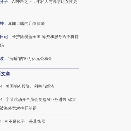
分子
：
AI冲击之下，年轻人与高学历女性更
坤
：
耳闻目睹的几位律师
日记
：
长护险覆盖全国 筹资和服务给予将持
码
波
：
“沉睡”的10万亿元公积金
新文章
44
美国的AI投资、利率与经济
44
字节跳动开全员会复盘AI业务进展 称大
被海外竞对拉开差距
1
AI不是镜子，是蒸馏器