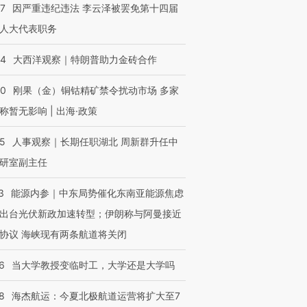
07
因严重违纪违法 李云泽被罢免第十四届
人大代表职务
44
大西洋观察｜特朗普助力金砖合作
40
刚果（金）铜钴精矿禁令扰动市场 多家
称暂无影响 | 出海·政策
25
人事观察｜长期任职湖北 周新群升任中
研室副主任
3
能源内参｜中东局势催化东南亚能源焦虑
出台光伏新政加速转型；伊朗称与阿曼接近
协议 海峡现有两条航道将关闭
6
当大学教授变临时工，大学还是大学吗
8
海杰航运：今夏北极航道运营将扩大至7