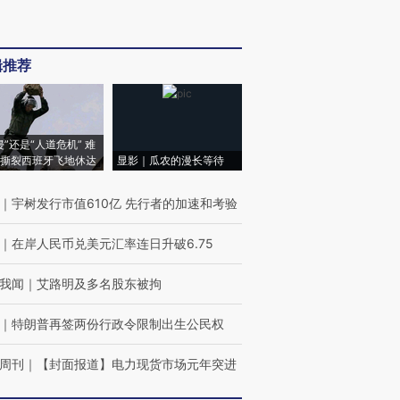
辑推荐
侵”还是“人道危机” 难
撕裂西班牙飞地休达
显影｜瓜农的漫长等待
｜
宇树发行市值610亿 先行者的加速和考验
｜
在岸人民币兑美元汇率连日升破6.75
我闻
｜
艾路明及多名股东被拘
｜
特朗普再签两份行政令限制出生公民权
周刊
｜
【封面报道】电力现货市场元年突进