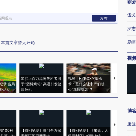
财
伍戈
新网观点
发布
罗志
易峘
本篇文章暂无评论
视
加沙上百万流离失所者困
视线｜HYROX的吸金
马航飞行员
纪录 当局
于“塑料烤箱” 高温引发健
术：是什么让中产们甘
粒摇头丸 尿
外活动
康危机
心“花钱找虐”？
毒品
博
唐涯
【推广】走
找100种
【特别呈现】澳门全力探
【特别呈现】《东莞，人
会，让数智科
式·第一对
索葡语国家新渠道
间便利店》倾情上线
业