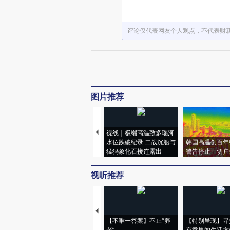
评论仅代表网友个人观点，不代表财
图片推荐
视线｜极端高温致多瑙河
水位跌破纪录 二战沉船与
韩国高温创百年
猛犸象化石接连露出
警告停止一切户
视听推荐
【不唯一答案】不止“养
【特别呈现】寻
老”
有意思的生活方