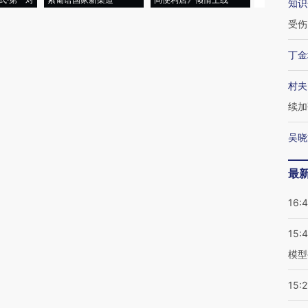
知识
受伤
丁金
村夫
续加
吴晓
最
16:
15:
模型
15:2