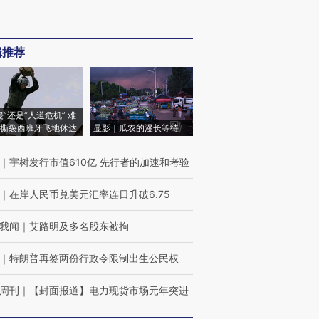
辑推荐
侵”还是“人道危机” 难
撕裂西班牙飞地休达
显影｜瓜农的漫长等待
｜
宇树发行市值610亿 先行者的加速和考验
｜
在岸人民币兑美元汇率连日升破6.75
我闻
｜
艾路明及多名股东被拘
｜
特朗普再签两份行政令限制出生公民权
周刊
｜
【封面报道】电力现货市场元年突进