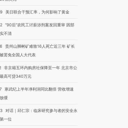
09
美日联合干预汇率，为何影响了黄金
32
“90后”农民工讨薪涉刑案发回重审 因部
实不清
36
贵州山脚树矿难致16人死亡近三年 矿长
被罢免全国人大代表
2
非京籍五环内购房社保降至一年 北京市公
最高可贷340万元
7
寒武纪上半年净利润同比翻倍 营收增速
放缓
53
对话｜邱仁宗：临床研究参与者的安全永
第一位