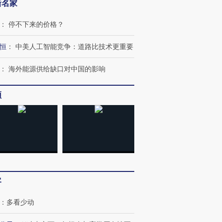
新名家
：
停不下来的价格？
恒
：
中美人工智能竞争：道路比技术更重要
：
海外能源供给缺口对中国的影响
跨国走私7万
视线｜被称为“蟑螂”的印
视线｜“入侵”还是“人道危
频
检体内含3种
度Z世代 用街头抗争将教
机”？难民潮撕裂西班牙
秘鲁纳斯
育部长拱下台
飞地休达
13人遇难
进第四届链博
【商旅对话】华住集团
技“链”接产
【特别呈现】寻找100种
CFO：不靠规模取胜，华
【特别呈
客
有意思的生活方式·第三对
住三大增长引擎是什么？
有意思的
：
多看少动