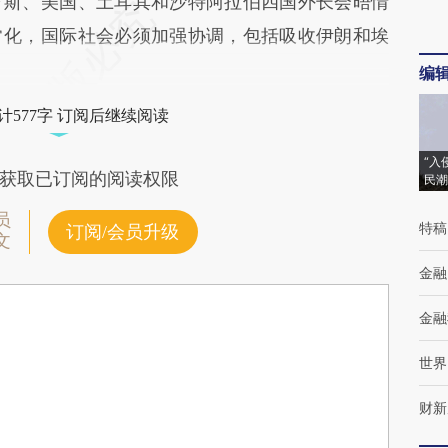
罗斯、美国、土耳其和沙特阿拉伯四国外长会晤情
常化，国际社会必须加强协调，包括吸收伊朗和埃
编
计577字 订阅后继续阅读
“入
获取已订阅的阅读权限
民潮
员
特稿
订阅/会员升级
文
金融
金融
世界
财新