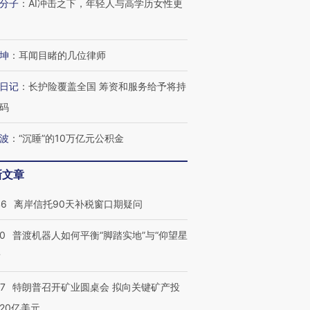
分子
：
AI冲击之下，年轻人与高学历女性更
坤
：
耳闻目睹的几位律师
日记
：
长护险覆盖全国 筹资和服务给予将持
码
波
：
“沉睡”的10万亿元公积金
新文章
46
离岸信托90天补税窗口期疑问
00
普渡机器人如何平衡“脚踏实地”与“仰望星
？
57
特朗普召开矿业圆桌会 拟向关键矿产投
20亿美元