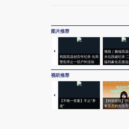
图片推荐
视线｜极端高温
韩国高温创百年纪录 当局
水位跌破纪录 
警告停止一切户外活动
猛犸象化石接连
视听推荐
【不唯一答案】不止“养
【特别呈现】寻
老”
有意思的生活方