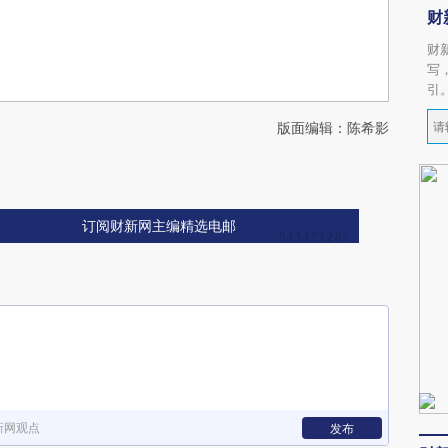
财
财
写
引
版面编辑：陈希影
订阅财新网主编精选电邮
新网观点
发布