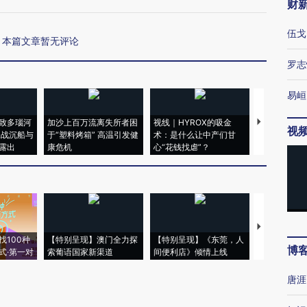
财
伍戈
本篇文章暂无评论
罗志
易峘
致多瑙河
加沙上百万流离失所者困
视线｜HYROX的吸金
马航飞行员
视
二战沉船与
于“塑料烤箱” 高温引发健
术：是什么让中产们甘
粒摇头丸 尿
露出
康危机
心“花钱找虐”？
毒品
【推广】走
找100种
【特别呈现】澳门全力探
【特别呈现】《东莞，人
会，让数智科
博
式·第一对
索葡语国家新渠道
间便利店》倾情上线
业
唐涯