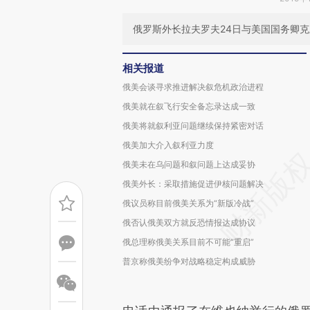
俄罗斯外长拉夫罗夫24日与美国国务卿
相关报道
俄美会谈寻求推进解决叙危机政治进程
俄美就在叙飞行安全备忘录达成一致
俄美将就叙利亚问题继续保持紧密对话
俄美加大介入叙利亚力度
俄美未在乌问题和叙问题上达成妥协
俄美外长：采取措施促进伊核问题解决
俄议员称目前俄美关系为“新版冷战”
俄否认俄美双方就反恐情报达成协议
俄总理称俄美关系目前不可能“重启”
普京称俄美纷争对战略稳定构成威胁