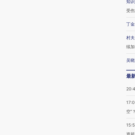
知识
受伤
丁金
村夫
续加
吴晓
最
20:
17:
空”
15:
资超