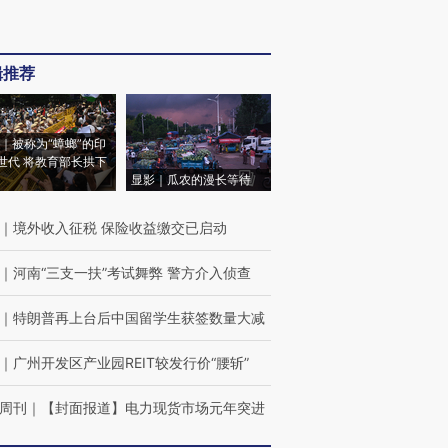
辑推荐
｜被称为“蟑螂”的印
世代 将教育部长拱下
显影｜瓜农的漫长等待
｜
境外收入征税 保险收益缴交已启动
｜
河南“三支一扶”考试舞弊 警方介入侦查
｜
特朗普再上台后中国留学生获签数量大减
｜
广州开发区产业园REIT较发行价“腰斩”
周刊
｜
【封面报道】电力现货市场元年突进