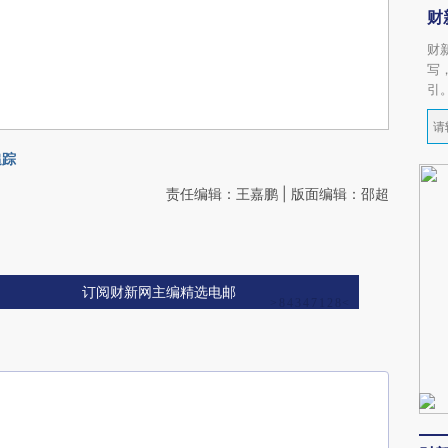
财
财
写
引
追踪
责任编辑：王嘉鹏 | 版面编辑：邵超
订阅财新网主编精选电邮