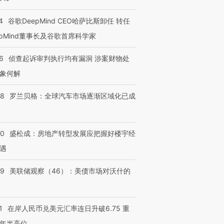
4
谷歌DeepMind CEO哈萨比斯卸任 转任
epMind董事长及谷歌首席科学家
6
侦查起诉审判执行均有漏洞 涉案财物处
象何解
58
罗兰贝格：全球汽车市场逐渐区域化已成
50
盛松成：房地产转型发展应把握好楼宇经
遇
39
美联储观察（46）：美债市场对沃什的
1
在岸人民币兑美元汇率连日升破6.75 重
年半高位