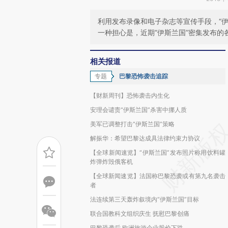
利用发布录像和电子杂志等宣传手段，“
一种担心是，近期“伊斯兰国”密集发布
相关报道
专题
巴黎恐怖袭击追踪
【财新周刊】恐怖袭击内生化
安理会谴责“伊斯兰国”杀害中挪人质
美军已调整打击“伊斯兰国”策略
解振华：希望巴黎达成具法律约束力协议
【全球新闻速览】“伊斯兰国”发布照片称用饮料罐
炸弹炸毁俄客机
【全球新闻速览】法国称巴黎恐袭或有第九名袭击
者
法连续第三天轰炸叙境内“伊斯兰国”目标
联合国教科文组织庆生 抚慰巴黎创痛
巴黎恐袭后 欧洲旅游企业股价下跌