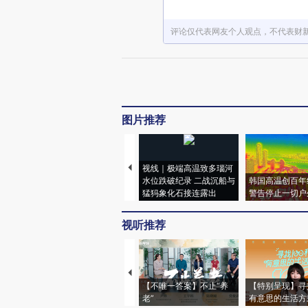
评论仅代表网友个人观点，不代表财
图片推荐
视线｜极端高温致多瑙河
水位跌破纪录 二战沉船与
韩国高温创百年
猛犸象化石接连露出
警告停止一切户
视听推荐
【不唯一答案】不止“养
【特别呈现】寻
老”
有意思的生活方