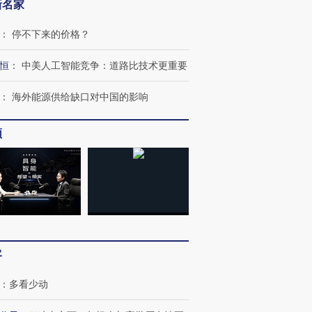
新名家
：
停不下来的价格？
恒
：
中美人工智能竞争：道路比技术更重要
：
海外能源供给缺口对中国的影响
频
跨国走私7万
视线｜HY
检体内含3种
泽连斯基密集出访美英 索
秘鲁纳斯卡观光飞机坠毁
术：是什
要防空导弹“救急”
13人遇难
心“花钱找
客
进第四届链博
【商旅对话】华住集团
：
多看少动
技“链”接产
【特别呈现】寻找100种
CFO：不靠规模取胜，华
【特别呈
有意思的生活方式·第三对
住三大增长引擎是什么？
有意思的