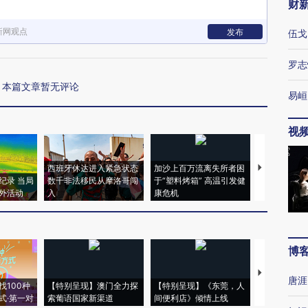
财
新网观点
发布
伍戈
罗志
本篇文章暂无评论
易峘
视
西班牙休达进入紧急状态
加沙上百万流离失所者困
马航飞行员
纪录 当局
数千非法移民从摩洛哥闯
于“塑料烤箱” 高温引发健
粒摇头丸 尿
外活动
入
康危机
毒品
博
【推广】走
唐涯
找100种
【特别呈现】澳门全力探
【特别呈现】《东莞，人
会，让数智科
式·第一对
索葡语国家新渠道
间便利店》倾情上线
业