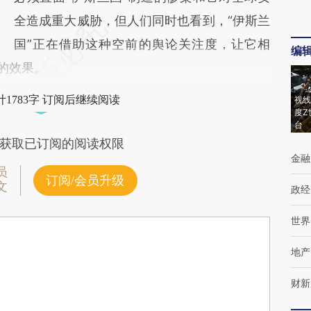
全造成重大威胁，但人们同时也看到，“伊斯兰
国”正在借助这种空前的舆论关注度，让它相
编
的效果。
1783字 订阅后继续阅读
视线
度Z
台
获取已订阅的阅读权限
金融
员
订阅/会员升级
文
政经
世界
地产
财新