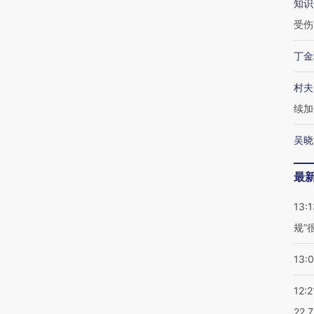
知识
受伤
丁金
村夫
续加
吴晓
最
13:1
规”
13:
12:2
22.