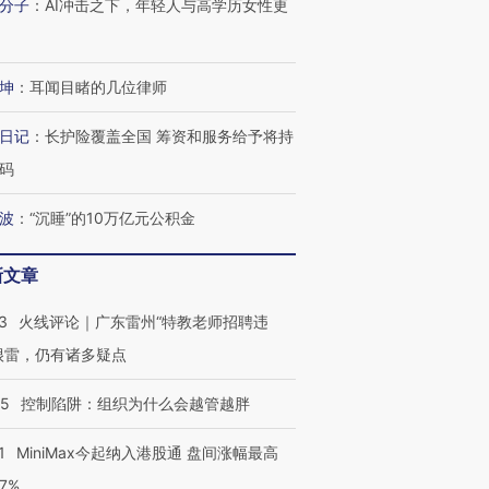
分子
：
AI冲击之下，年轻人与高学历女性更
坤
：
耳闻目睹的几位律师
日记
：
长护险覆盖全国 筹资和服务给予将持
码
波
：
“沉睡”的10万亿元公积金
新文章
3
火线评论｜广东雷州“特教老师招聘违
很雷，仍有诸多疑点
05
控制陷阱：组织为什么会越管越胖
1
MiniMax今起纳入港股通 盘间涨幅最高
77%