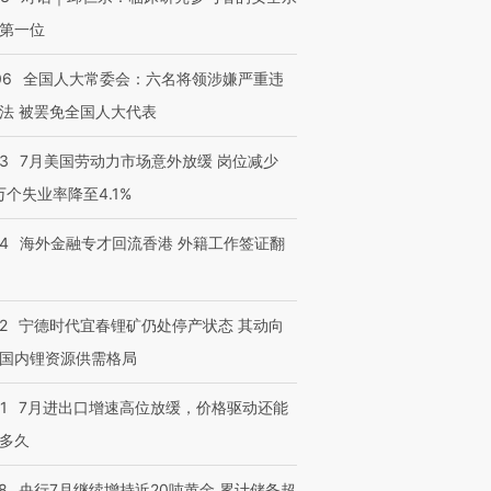
第一位
06
全国人大常委会：六名将领涉嫌严重违
法 被罢免全国人大代表
43
7月美国劳动力市场意外放缓 岗位减少
3万个失业率降至4.1%
14
海外金融专才回流香港 外籍工作签证翻
2
宁德时代宜春锂矿仍处停产状态 其动向
国内锂资源供需格局
1
7月进出口增速高位放缓，价格驱动还能
多久
8
央行7月继续增持近20吨黄金 累计储备超