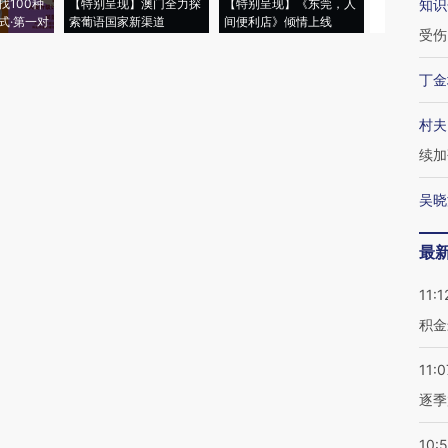
找100种
【特别呈现】澳门全力探
【特别呈现】《东莞，人
会，让数智科
知识
式·第一对
索葡语国家新渠道
间便利店》倾情上线
业
受伤
丁金
村夫
续加
吴晓
最
11:1
积金
11:0
逐季
10: