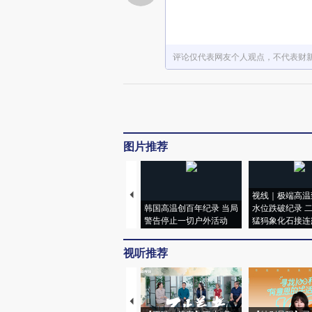
评论仅代表网友个人观点，不代表财
图片推荐
视线｜极端高温
韩国高温创百年纪录 当局
水位跌破纪录 
警告停止一切户外活动
猛犸象化石接连
视听推荐