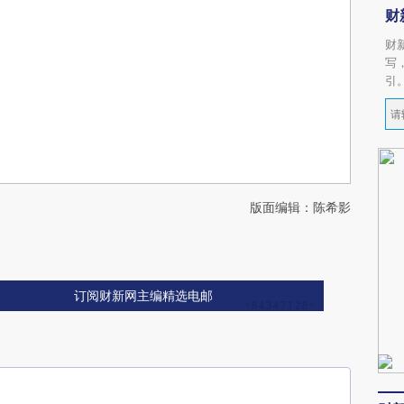
财
财
写
引
版面编辑：陈希影
订阅财新网主编精选电邮