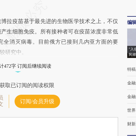
博拉疫苗基于最先进的生物医学技术之上，不仅
编
能产生细胞免疫。所有接种者可在疫苗浓度非常低
完全消灭病毒。目前俄方已接到几内亚方面的要
“入
较研究中。
民潮
计472字 订阅后继续阅读
特稿
金融
获取已订阅的阅读权限
金融
员
订阅/会员升级
文
世界
财新