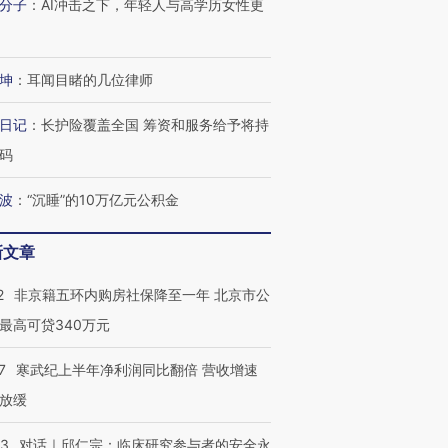
技“链”接产
分子
：
AI冲击之下，年轻人与高学历女性更
【特别呈现】寻找100种
CFO：不靠规模取胜，华
【特别呈
有意思的生活方式·第三对
住三大增长引擎是什么？
有意思的
坤
：
耳闻目睹的几位律师
日记
：
长护险覆盖全国 筹资和服务给予将持
码
波
：
“沉睡”的10万亿元公积金
新文章
2
非京籍五环内购房社保降至一年 北京市公
最高可贷340万元
7
寒武纪上半年净利润同比翻倍 营收增速
放缓
53
对话｜邱仁宗：临床研究参与者的安全永