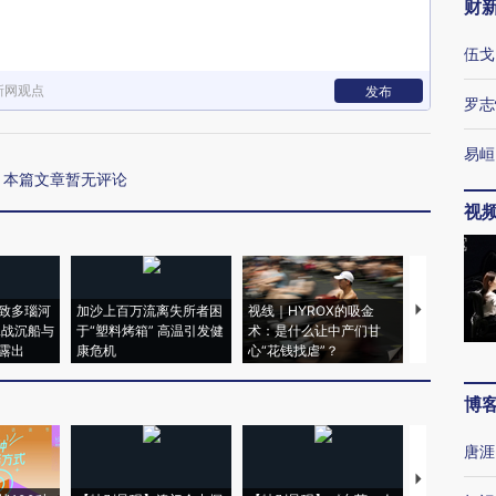
财
伍戈
新网观点
发布
罗志
易峘
本篇文章暂无评论
视
致多瑙河
加沙上百万流离失所者困
视线｜HYROX的吸金
马航飞行员
二战沉船与
于“塑料烤箱” 高温引发健
术：是什么让中产们甘
粒摇头丸 尿
露出
康危机
心“花钱找虐”？
毒品
博
唐涯
【推广】走