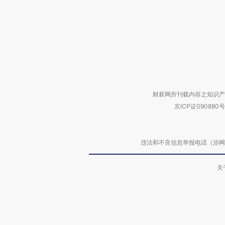
财新网所刊载内容之知识产
京ICP证090880号
违法和不良信息举报电话（涉网络暴力有
关