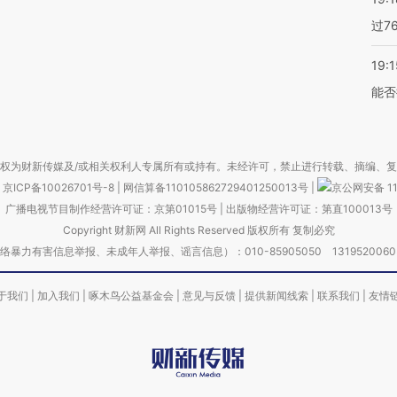
过7
19:1
能否
权为财新传媒及/或相关权利人专属所有或持有。未经许可，禁止进行转载、摘编、
京ICP备10026701号-8
|
网信算备110105862729401250013号
|
京公网安备 11
广播电视节目制作经营许可证：京第01015号
|
出版物经营许可证：第直100013号
Copyright 财新网 All Rights Reserved 版权所有 复制必究
害信息举报、未成年人举报、谣言信息）：010-85905050 13195200605 举报邮
于我们
|
加入我们
|
啄木鸟公益基金会
|
意见与反馈
|
提供新闻线索
|
联系我们
|
友情