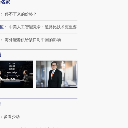
新名家
：
停不下来的价格？
恒
：
中美人工智能竞争：道路比技术更重要
：
海外能源供给缺口对中国的影响
频
跨国走私7万
视线｜被称为“蟑螂”的印
视线｜“入侵”还是“人道危
检体内含3种
度Z世代 用街头抗争将教
机”？难民潮撕裂西班牙
秘鲁纳斯
育部长拱下台
飞地休达
13人遇难
客
：
多看少动
进第四届链博
【商旅对话】华住集团