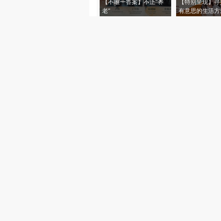
【不唯一答案】不止“养
【特别呈现】寻
老”
有意思的生活方