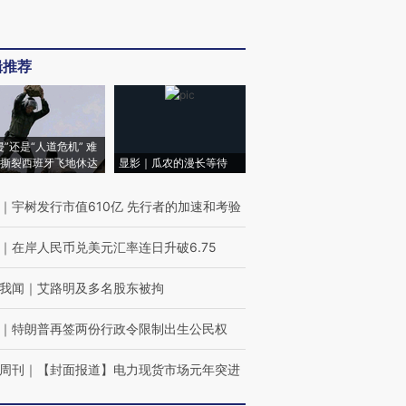
辑推荐
侵”还是“人道危机” 难
撕裂西班牙飞地休达
显影｜瓜农的漫长等待
｜
宇树发行市值610亿 先行者的加速和考验
｜
在岸人民币兑美元汇率连日升破6.75
我闻
｜
艾路明及多名股东被拘
｜
特朗普再签两份行政令限制出生公民权
周刊
｜
【封面报道】电力现货市场元年突进