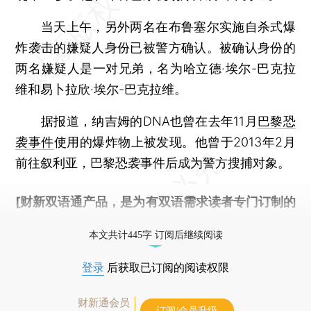
当天上午，另外两名在布鲁塞尔实施自杀式爆
炸袭击的嫌疑人身份已被警方确认。被确认身份的
两名嫌疑人是一对兄弟，名为哈立德·埃尔-巴克拉
维和易卜拉欣·埃尔-巴克拉维。
据报道，纳吉姆的DNA也曾在去年11月
巴黎恐
袭事件
使用的爆炸物上被发现。他曾于2013年2月
前往叙利亚，巴黎恐袭事件后成为警方搜捕对象。
[财新双语通产品，是为有双语需求读者专门订制的
优惠产品，
按此可享超值优惠订阅
。]
本文共计445字 订阅后继续阅读
登录
后获取已订阅的阅读权限
财新通会员
订阅/会员升级