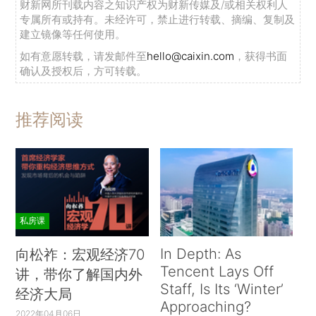
财新网所刊载内容之知识产权为财新传媒及/或相关权利人
专属所有或持有。未经许可，禁止进行转载、摘编、复制及
建立镜像等任何使用。
如有意愿转载，请发邮件至
hello@caixin.com
，获得书面
确认及授权后，方可转载。
推荐阅读
私房课
In Depth: As
向松祚：宏观经济70
Tencent Lays Off
讲，带你了解国内外
Staff, Is Its ‘Winter’
经济大局
Approaching?
2022年04月06日