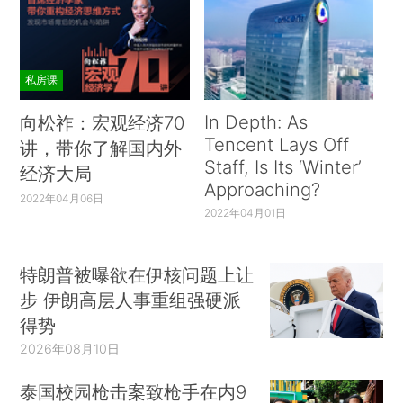
私房课
In Depth: As
向松祚：宏观经济70
Tencent Lays Off
讲，带你了解国内外
Staff, Is Its ‘Winter’
经济大局
Approaching?
2022年04月06日
2022年04月01日
特朗普被曝欲在伊核问题上让
步 伊朗高层人事重组强硬派
得势
2026年08月10日
泰国校园枪击案致枪手在内9