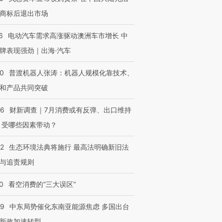
商标后退出市场
6
电动汽车需求高涨驱动澳洲车市增长 中
牌表现强劲｜出海·汽车
00
普渡机器人张涛：机器人规模化靠技术、
和产品共同突破
56
财新调查｜7月消费或有反弹、出口维持
 受哪些因素带动？
42
生态环境法典将施行 最高法明确新旧法
与追责规则
0
看空消费的“三大误区”
59
中东局势催化东南亚能源焦虑 多国出台
新政加速转型