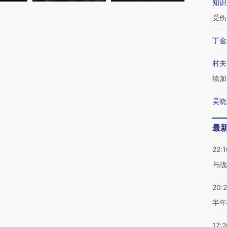
知识
受伤
丁金
村夫
续加
吴晓
最
22:1
与战
20:
半年
17:2