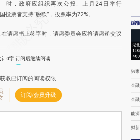
时，政府应组织再次公投。上月24日举行
国投票者支持“脱欧”，投票率为72%。
编
在请愿书上签字时，请愿委员会应将请愿递交议
湖北
12
40
共计0字 订阅后继续阅读
独家
获取已订阅的阅读权限
金融
员
订阅/会员升级
文
金融
能源
财新