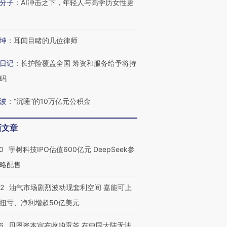
分子
：
AI冲击之下，年轻人与高学历女性更
坤
：
耳闻目睹的几位律师
日记
：
长护险覆盖全国 筹资和服务给予将持
码
波
：
“沉睡”的10万亿元公积金
新文章
0
宇树科技IPO估值600亿元 DeepSeek参
略配售
22
油气市场剧烈波动现套利空间 嘉能可上
扭亏、净利增超50亿美元
6
贝恩资本宣布收购贡茶 在中国大陆无法