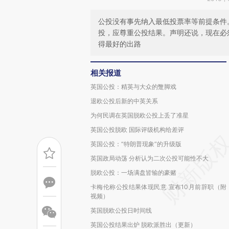
公投没有事先纳入最低投票率等前提条件
投，应尊重公投结果。声明还说，现在必
得最好的出路
相关报道
英国公投：精英与大众的蹩脚戏
退欧公投后新的中英关系
为何民调在英国脱欧公投上丢了准星
英国公投脱欧 国际评级机构给差评
英国公投：“特朗普现象”的升级版
英国政局动荡 分析认为二次公投可能性不大
脱欧公投：一场满盘皆输的豪赌
卡梅伦称公投结果体现民意 宣布10月前辞职（附
视频）
英国脱欧公投日时间线
英国公投结果出炉 脱欧派胜出（更新）