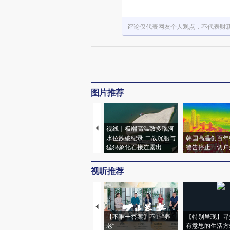
评论仅代表网友个人观点，不代表财
图片推荐
视线｜极端高温致多瑙河
水位跌破纪录 二战沉船与
韩国高温创百年
猛犸象化石接连露出
警告停止一切户
视听推荐
【不唯一答案】不止“养
【特别呈现】寻
老”
有意思的生活方