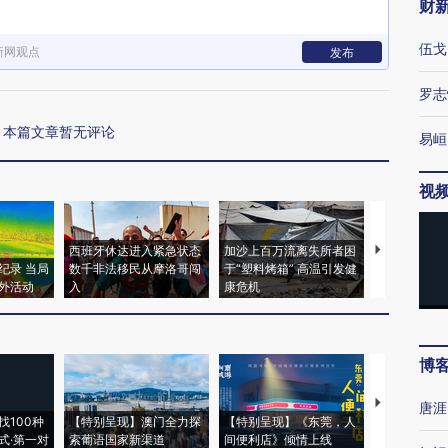
财
伍戈
新网观点
发布
罗志
本篇文章暂无评论
易峘
视
西班牙休达进入紧急状态
加沙上百万流离失所者困
视线｜HYR
纪录 当局
数千非法移民从摩洛哥闯
于“塑料烤箱” 高温引发健
术：是什么
外活动
入
康危机
心“花钱找虐
博
【推广】走
唐涯
找100种
【特别呈现】澳门全力探
【特别呈现】《东莞，人
会，让数智科
式·第一对
索葡语国家新渠道
间便利店》倾情上线
业