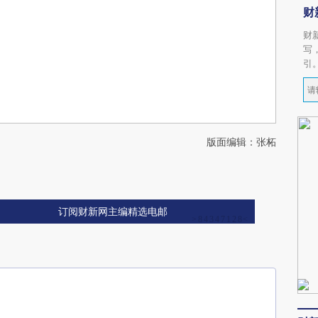
财
财
写
引
版面编辑：张柘
订阅财新网主编精选电邮