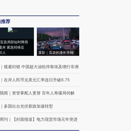
辑推荐
宜昌局部短时降雨
8毫米 紧急转移近
00人
显影｜瓜农的漫长等待
｜
规避封锁 中国超大油轮停靠埃及绕行非洲
｜
在岸人民币兑美元汇率连日升破6.75
我闻
｜
资管掌舵人更替 百年人寿僵局何解
｜
多国出台光伏新政加速转型
周刊
｜
【封面报道】电力现货市场元年突进