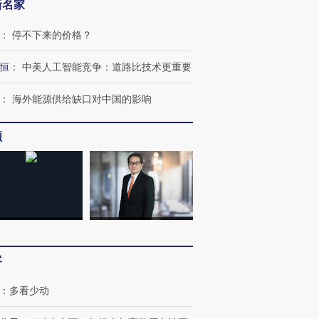
新名家
：
停不下来的价格？
恒
：
中美人工智能竞争：道路比技术更重要
：
海外能源供给缺口对中国的影响
频
OX的吸金
马航飞行员跨国走私7万
视线｜被称为“蟑螂”的印
让中产们甘
粒摇头丸 尿检体内含3种
度Z世代 用街头抗争将教
秘鲁纳斯
”？
毒品
育部长拱下台
13人遇难
客
进第四届链博
【商旅对话】华住集团
：
多看少动
技“链”接产
【特别呈现】寻找100种
CFO：不靠规模取胜，华
【特别呈
有意思的生活方式·第三对
住三大增长引擎是什么？
有意思的