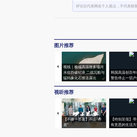
评论仅代表网友个人观点，不代表财
图片推荐
视线｜极端高温致多瑙河
水位跌破纪录 二战沉船与
韩国高温创百年
猛犸象化石接连露出
警告停止一切户
视听推荐
【不唯一答案】不止“养
【特别呈现】寻
老”
有意思的生活方