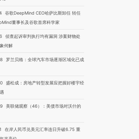
4
谷歌DeepMind CEO哈萨比斯卸任 转任
epMind董事长及谷歌首席科学家
6
侦查起诉审判执行均有漏洞 涉案财物处
象何解
58
罗兰贝格：全球汽车市场逐渐区域化已成
50
盛松成：房地产转型发展应把握好楼宇经
遇
39
美联储观察（46）：美债市场对沃什的
1
在岸人民币兑美元汇率连日升破6.75 重
年半高位