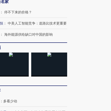
新名家
：
停不下来的价格？
恒
：
中美人工智能竞争：道路比技术更重要
：
海外能源供给缺口对中国的影响
频
跨国走私7万
视线｜HY
检体内含3种
泽连斯基密集出访美英 索
秘鲁纳斯卡观光飞机坠毁
术：是什
要防空导弹“救急”
13人遇难
心“花钱找
客
进第四届链博
【商旅对话】华住集团
技“链”接产
【特别呈现】寻找100种
CFO：不靠规模取胜，华
【特别呈
：
多看少动
有意思的生活方式·第三对
住三大增长引擎是什么？
有意思的