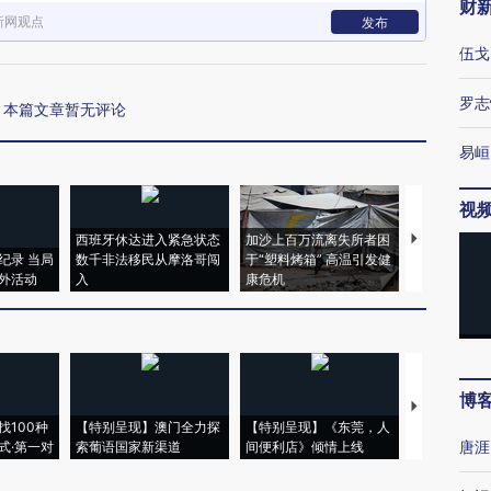
财
新网观点
发布
伍戈
罗志
本篇文章暂无评论
易峘
视
西班牙休达进入紧急状态
加沙上百万流离失所者困
马航飞行员
纪录 当局
数千非法移民从摩洛哥闯
于“塑料烤箱” 高温引发健
粒摇头丸 尿
外活动
入
康危机
毒品
博
【推广】走
找100种
【特别呈现】澳门全力探
【特别呈现】《东莞，人
会，让数智科
唐涯
式·第一对
索葡语国家新渠道
间便利店》倾情上线
业