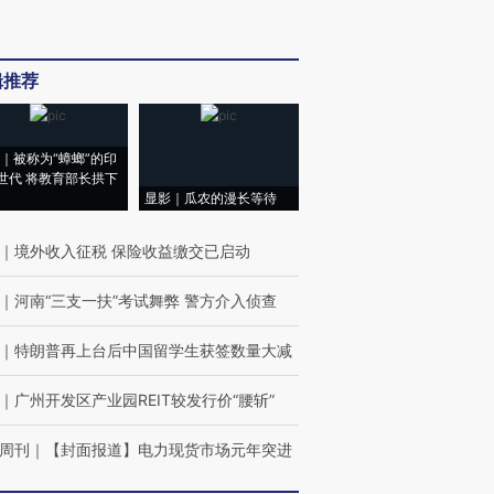
辑推荐
｜被称为“蟑螂”的印
世代 将教育部长拱下
显影｜瓜农的漫长等待
｜
境外收入征税 保险收益缴交已启动
｜
河南“三支一扶”考试舞弊 警方介入侦查
｜
特朗普再上台后中国留学生获签数量大减
｜
广州开发区产业园REIT较发行价“腰斩”
周刊
｜
【封面报道】电力现货市场元年突进