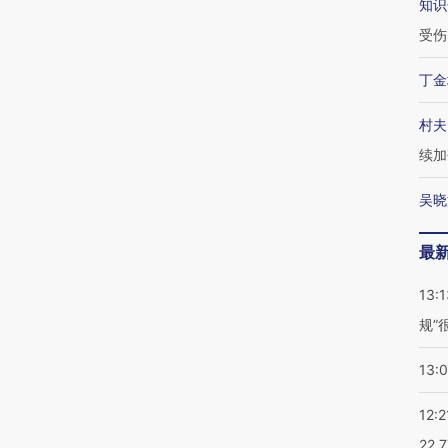
知识
受伤
丁金
村夫
续加
吴晓
最
13:1
规”
13:
12:2
22.