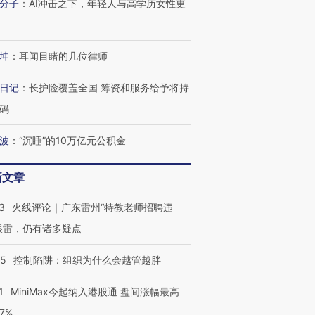
分子
：
AI冲击之下，年轻人与高学历女性更
坤
：
耳闻目睹的几位律师
日记
：
长护险覆盖全国 筹资和服务给予将持
码
波
：
“沉睡”的10万亿元公积金
新文章
3
火线评论｜广东雷州“特教老师招聘违
很雷，仍有诸多疑点
05
控制陷阱：组织为什么会越管越胖
1
MiniMax今起纳入港股通 盘间涨幅最高
77%