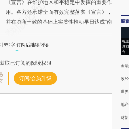
《宣言》在维护地区和平稳定中发挥的重要作
用。各方还承诺全面有效完整落实《宣言》，
编
并在协商一致的基础上实质性推动早日达成“南
视线
计852字 订阅后继续阅读
度Z
台
获取已订阅的阅读权限
金融
员
订阅/会员升级
政经
文
世界
地产
财新