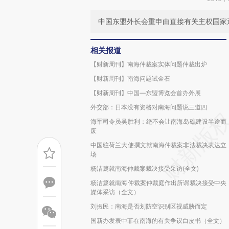
中国东盟外长会重申由直接有关主权国家
相关报道
【财新周刊】南海仲裁案实体问题仲裁出炉
【财新周刊】南海问题试金石
【财新周刊】中国—东盟博览会首办外展
外交部：日本没有资格对南海问题说三道四
海军司令员吴胜利：绝不会让南海岛礁建设半途而
废
中国驻荷兰大使撰文就南海仲裁案非法裁决表达立
场
杨洁篪就南海仲裁案裁决接受采访(全文)
杨洁篪就南海仲裁案仲裁庭作出所谓裁决接受中央
媒体采访（全文）
刘振民：南海是否划防空识别区视威胁而定
国新办发表中菲在南海的有关争议白皮书（全文）