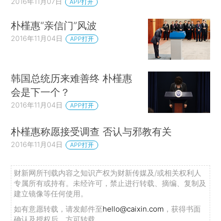
2016年11月07日
APP打开
朴槿惠“亲信门”风波
2016年11月04日
APP打开
韩国总统历来难善终 朴槿惠
会是下一个？
2016年11月04日
APP打开
朴槿惠称愿接受调查 否认与邪教有关
2016年11月04日
APP打开
财新网所刊载内容之知识产权为财新传媒及/或相关权利人
专属所有或持有。未经许可，禁止进行转载、摘编、复制及
建立镜像等任何使用。
如有意愿转载，请发邮件至
hello@caixin.com
，获得书面
确认及授权后，方可转载。