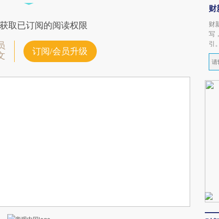
财
财
获取已订阅的阅读权限
写
引
员
订阅/会员升级
文