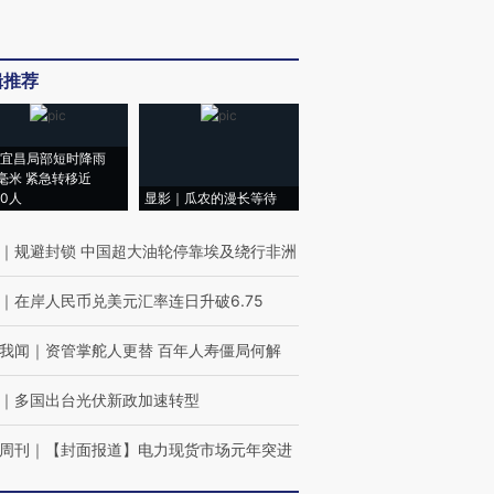
辑推荐
宜昌局部短时降雨
8毫米 紧急转移近
00人
显影｜瓜农的漫长等待
｜
规避封锁 中国超大油轮停靠埃及绕行非洲
｜
在岸人民币兑美元汇率连日升破6.75
我闻
｜
资管掌舵人更替 百年人寿僵局何解
｜
多国出台光伏新政加速转型
周刊
｜
【封面报道】电力现货市场元年突进