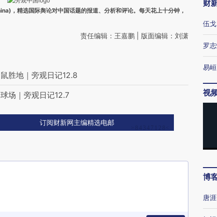
财
ina)，精选国际舆论对中国话题的报道、分析和评论。每天花上十分钟，
伍戈
责任编辑：王嘉鹏 | 版面编辑：刘潇
罗志
易峘
胜地｜旁观日记12.8
视
场｜旁观日记12.7
订阅财新网主编精选电邮
博
唐涯