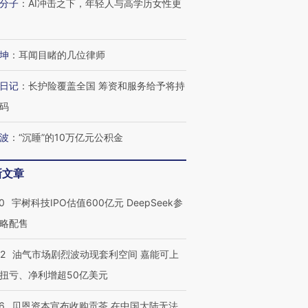
分子
：
AI冲击之下，年轻人与高学历女性更
坤
：
耳闻目睹的几位律师
日记
：
长护险覆盖全国 筹资和服务给予将持
码
波
：
“沉睡”的10万亿元公积金
OX的吸金
马航飞行员跨国走私7万
视线｜被称为“蟑螂”的印
让中产们甘
粒摇头丸 尿检体内含3种
度Z世代 用街头抗争将教
秘鲁纳斯
”？
毒品
育部长拱下台
13人遇难
新文章
0
宇树科技IPO估值600亿元 DeepSeek参
略配售
进第四届链博
【商旅对话】华住集团
22
油气市场剧烈波动现套利空间 嘉能可上
技“链”接产
【特别呈现】寻找100种
CFO：不靠规模取胜，华
【特别呈
有意思的生活方式·第三对
住三大增长引擎是什么？
有意思的
扭亏、净利增超50亿美元
6
贝恩资本宣布收购贡茶 在中国大陆无法