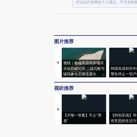
评论仅代表网友个人观点，不代表财
图片推荐
视线｜极端高温致多瑙河
水位跌破纪录 二战沉船与
韩国高温创百年
猛犸象化石接连露出
警告停止一切户
视听推荐
【不唯一答案】不止“养
【特别呈现】寻
老”
有意思的生活方