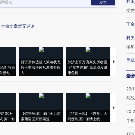
知识
新网观点
发布
受伤
丁金
本篇文章暂无评论
村夫
续加
吴晓
西班牙休达进入紧急状态
加沙上百万流离失所者困
视线｜HYR
纪录 当局
数千非法移民从摩洛哥闯
于“塑料烤箱” 高温引发健
术：是什么
外活动
入
康危机
心“花钱找虐
最
22:1
与战
【推广】走
20:
找100种
【特别呈现】澳门全力探
【特别呈现】《东莞，人
会，让数智科
式·第一对
索葡语国家新渠道
间便利店》倾情上线
业
半年
17:2