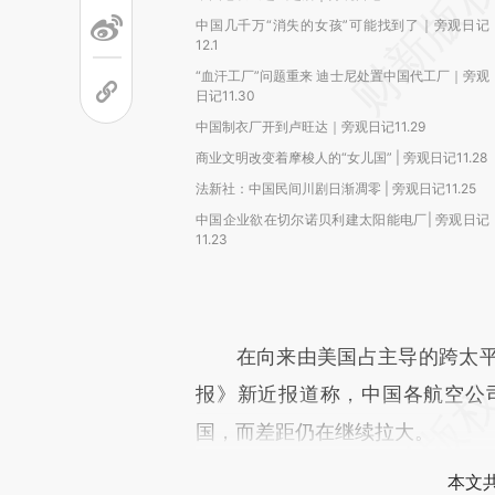
中国几千万“消失的女孩”可能找到了｜旁观日记
12.1
“血汗工厂”问题重来 迪士尼处置中国代工厂｜旁观
日记11.30
中国制衣厂开到卢旺达｜旁观日记11.29
商业文明改变着摩梭人的“女儿国” | 旁观日记11.28
法新社：中国民间川剧日渐凋零 | 旁观日记11.25
中国企业欲在切尔诺贝利建太阳能电厂| 旁观日记
11.23
在向来由美国占主导的跨太平
报》新近报道称，中国各航空公司
国，而差距仍在继续拉大。
本文