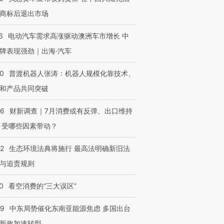
商标后退出市场
6
电动汽车需求高涨驱动澳洲车市增长 中
牌表现强劲｜出海·汽车
00
普渡机器人张涛：机器人规模化靠技术、
和产品共同突破
56
财新调查｜7月消费或有反弹、出口维持
 受哪些因素带动？
42
生态环境法典将施行 最高法明确新旧法
与追责规则
0
看空消费的“三大误区”
59
中东局势催化东南亚能源焦虑 多国出台
新政加速转型