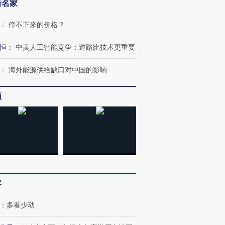
新名家
：
停不下来的价格？
恒
：
中美人工智能竞争：道路比技术更重要
：
海外能源供给缺口对中国的影响
频
客
：
多看少动