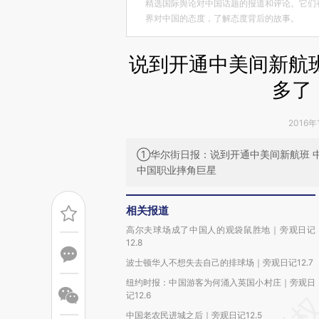
精选国际舆论对中国话题的报道和评论。它们
界对中国的态度，了解态度背后的故事。
说到开通中美间新航
多了
2016年
①华尔街日报：说到开通中美间新航班 
中国职业摔角巨星
相关报道
高尔夫球场成了中国人的观袋鼠胜地｜旁观日记
12.8
波士顿华人不想失去自己的排球场｜旁观日记12.7
纽约时报：中国游客为何涌入英国小村庄｜旁观日
记12.6
中国老农民进城之后｜旁观日记12.5