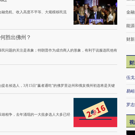
金融危机、收入高度不平等、大规模移民流
金融
能源
缘何胜出佛州？
财新
移民问题的关注是表象；特朗普作为成功商人的形象，有利于说服选民他有
财
伍戈
提名候选人，3月15日“赢者通吃”的佛罗里达州和俄亥俄州初选将是关键
易峘
罗志
双雄相争，去年涌现的一大批参选人大多已经
视