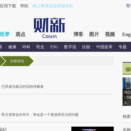
登
应用下载
帮助
网上有害信息举报专区
世界
观点
博客
图片
视频
Eng
源
健康
环科
民生
ESG
数字说
比较
中国改革
专题
分析评论
编
，已经成为政治对话的仲裁者
湖北
12
人
外，民主党将走向何方，将会是一个更值得关注的问题
独家
崛起
金融