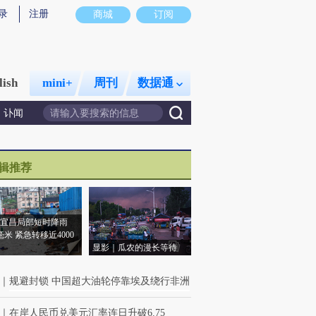
录
注册
商城
订阅
lish
mini+
周刊
数据通
讣闻
辑推荐
宜昌局部短时降雨
8毫米 紧急转移近4000
显影｜瓜农的漫长等待
｜
规避封锁 中国超大油轮停靠埃及绕行非洲
｜
在岸人民币兑美元汇率连日升破6.75