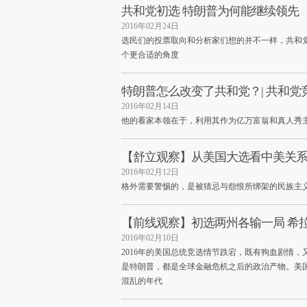
共和党初选 特朗普为何能继续领先
2016年02月24日
选民们的投票取向和分析家们想的并不一样，共和
个更合适的角度
特朗普怎么改变了共和党？| 共和党
2016年02月14日
他的看家本领在于，利用其作为亿万富翁和真人秀
【舒立观察】从美国大选看中美关
2016年02月12日
格外需要警惕的，是被猜忌与怨恨所绑架的民族主
【前线观察】初选两州各输一局 希
2016年02月10日
2016年的美国总统竞选情节跌宕，既有狗血剧情
是特朗普，都是全球金融危机之后的政治产物。美
混乱的年代