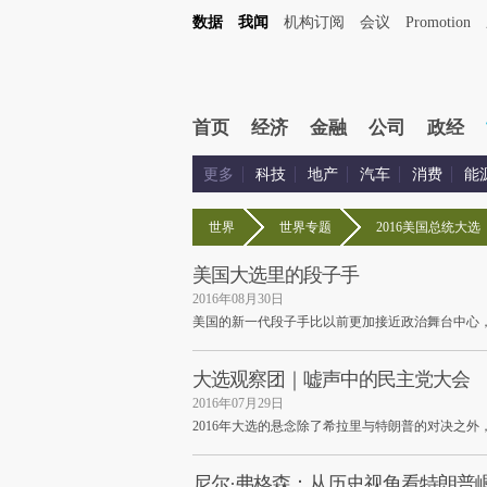
数据
我闻
机构订阅
会议
Promotion
首页
经济
金融
公司
政经
更多
科技
地产
汽车
消费
能
世界
世界专题
2016美国总统大选
美国大选里的段子手
2016年08月30日
美国的新一代段子手比以前更加接近政治舞台中心
大选观察团｜嘘声中的民主党大会
2016年07月29日
2016年大选的悬念除了希拉里与特朗普的对决之
尼尔·弗格森：从历史视角看特朗普