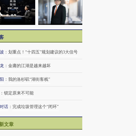
客
波
：
划重点！“十四五”规划建议的3大信号
龙
：
金庸的江湖是越来越坏
阳
：
我的洛杉矶“湖街客栈”
：
锁定原来不可能
对话
：
完成垃圾管理这个“闭环”
新文章