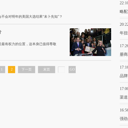
22:1
略配
不会对明年的美国大选结果“未卜先知”？
20:2
分
年扭
美最有权力的位置，这本身已值得尊敬
17:2
册商
17:1
1
2
下一页
末页
GO
品牌
17:0
渠道
16:5
强劲