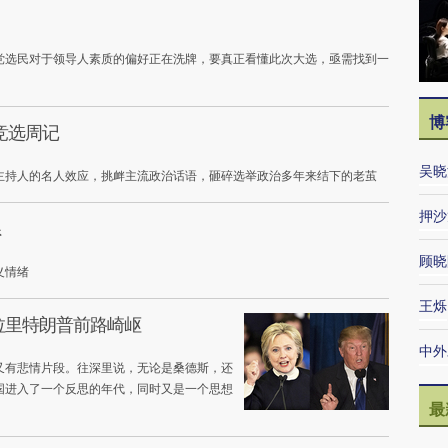
党选民对于领导人素质的偏好正在洗牌，要真正看懂此次大选，亟需找到一
博
竞选周记
吴晓
主持人的名人效应，挑衅主流政治话语，砸碎选举政治多年来结下的老茧
押沙
系
顾晓
义情绪
王烁
拉里特朗普前路崎岖
中外
，又有悲情片段。往深里说，无论是桑德斯，还
国进入了一个反思的年代，同时又是一个思想
最