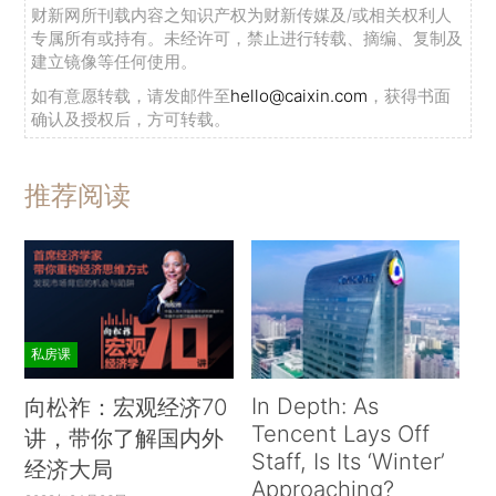
财新网所刊载内容之知识产权为财新传媒及/或相关权利人
专属所有或持有。未经许可，禁止进行转载、摘编、复制及
建立镜像等任何使用。
如有意愿转载，请发邮件至
hello@caixin.com
，获得书面
确认及授权后，方可转载。
推荐阅读
私房课
In Depth: As
向松祚：宏观经济70
Tencent Lays Off
讲，带你了解国内外
Staff, Is Its ‘Winter’
经济大局
Approaching?