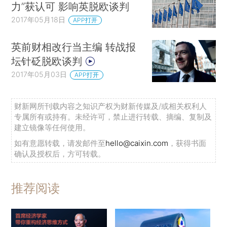
力”获认可 影响英脱欧谈判
2017年05月18日
APP打开
英前财相改行当主编 转战报
坛针砭脱欧谈判
2017年05月03日
APP打开
财新网所刊载内容之知识产权为财新传媒及/或相关权利人
专属所有或持有。未经许可，禁止进行转载、摘编、复制及
建立镜像等任何使用。
如有意愿转载，请发邮件至
hello@caixin.com
，获得书面
确认及授权后，方可转载。
推荐阅读