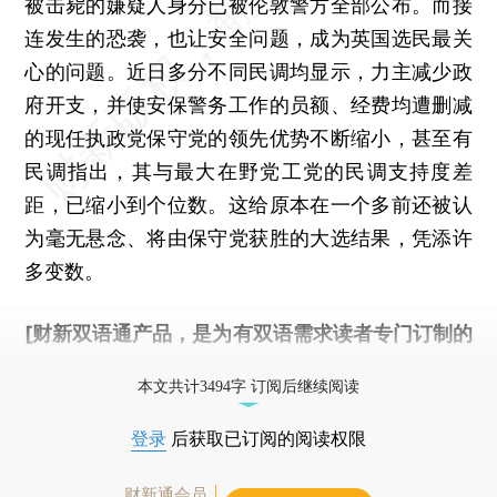
被击毙的嫌疑人身分已被伦敦警方全部公布。而接
连发生的恐袭，也让安全问题，成为英国选民最关
心的问题。近日多分不同民调均显示，力主减少政
府开支，并使安保警务工作的员额、经费均遭删减
的现任执政党保守党的领先优势不断缩小，甚至有
民调指出，其与最大在野党工党的民调支持度差
距，已缩小到个位数。这给原本在一个多前还被认
为毫无悬念、将由保守党获胜的大选结果，凭添许
多变数。
[财新双语通产品，是为有双语需求读者专门订制的
优惠产品，
按此可享超值优惠订阅
。]
本文共计3494字 订阅后继续阅读
登录
后获取已订阅的阅读权限
财新通会员