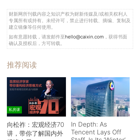
财新网所刊载内容之知识产权为财新传媒及/或相关权利人
专属所有或持有。未经许可，禁止进行转载、摘编、复制及
建立镜像等任何使用。
如有意愿转载，请发邮件至
hello@caixin.com
，获得书面
确认及授权后，方可转载。
推荐阅读
私房课
In Depth: As
向松祚：宏观经济70
Tencent Lays Off
讲，带你了解国内外
Staff, Is Its ‘Winter’